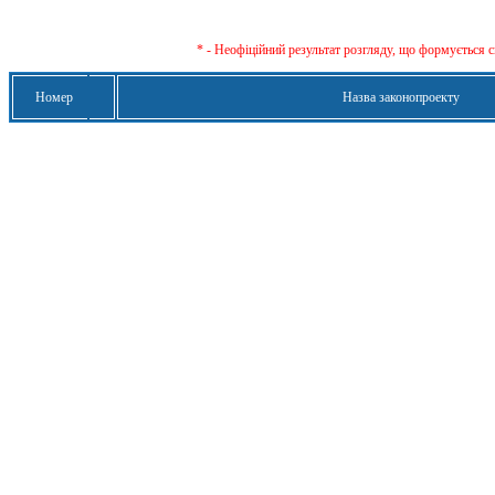
* - Неофіційний результат розгляду, що формується с
Номер
Назва законопроекту