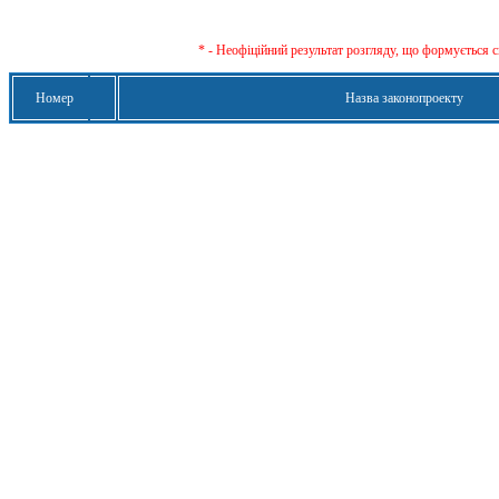
* - Неофіційний результат розгляду, що формується с
Номер
Назва законопроекту