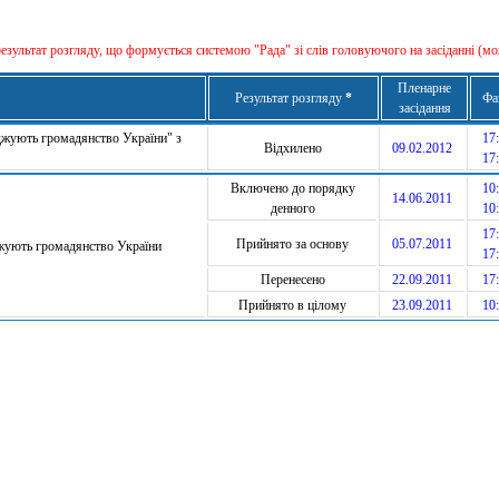
результат розгляду, що формується сиcтемою "Рада" зі слів головуючого на засіданні (мо
Пленарне
Результат розгляду
*
Фа
засідання
джують громадянство України" з
17:
Відхилено
09.02.2012
17:
Включено до порядку
10:
14.06.2011
денного
10:
17:
Прийнято за основу
05.07.2011
джують громадянство України
17:
Перенесено
22.09.2011
17:
Прийнято в цілому
23.09.2011
10: