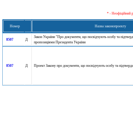
* - Неофіційний 
Номер
Назва законопроекту
Закон України "Про документи, що посвідчують особу та підтвер
8507
Д
пропозиціями Президента України
8507
Д
Проект Закону про документи, що посвідчують особу та підтвер