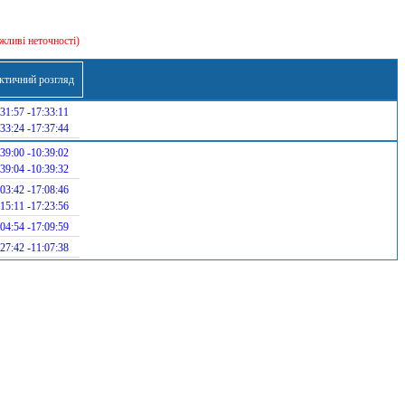
жливі неточності)
ктичний розгляд
31:57 -17:33:11
33:24 -17:37:44
39:00 -10:39:02
39:04 -10:39:32
03:42 -17:08:46
15:11 -17:23:56
04:54 -17:09:59
27:42 -11:07:38