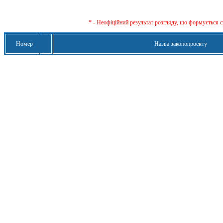
* - Неофіційний результат розгляду, що формується с
Номер
Назва законопроекту