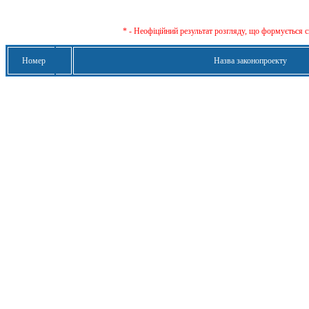
* - Неофіційний результат розгляду, що формується с
Номер
Назва законопроекту