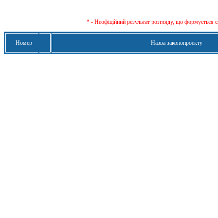
* - Неофіційний результат розгляду, що формується с
Номер
Назва законопроекту