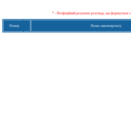
* - Неофіційний результат розгляду, що формується с
Номер
Назва законопроекту