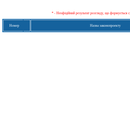
* - Неофіційний результат розгляду, що формується с
Номер
Назва законопроекту