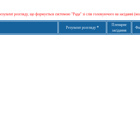
результат розгляду, що формується сиcтемою "Рада" зі слів головуючого на засіданні (мо
Пленарне
Результат розгляду
*
Фа
засідання