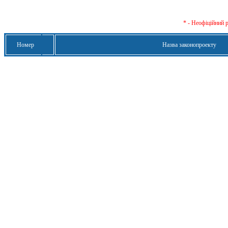
* - Неофіційний 
Номер
Назва законопроекту