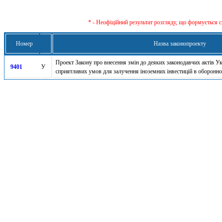
* - Неофіційний результат розгляду, що формується с
Номер
Назва законопроекту
Проект Закону про внесення змін до деяких законодавчих актів У
9401
У
сприятливих умов для залучення іноземних інвестицій в оборонн