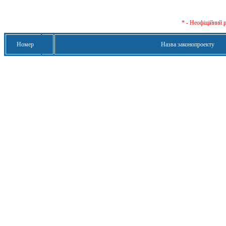
* - Неофіційний 
Номер
Назва законопроекту