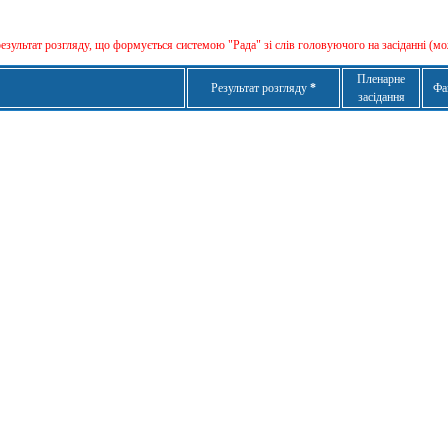
результат розгляду, що формується сиcтемою "Рада" зі слів головуючого на засіданні (мо
Пленарне
Результат розгляду
*
Фа
засідання