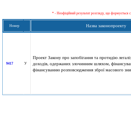
* - Неофіційний результат розгляду, що формується с
Назва законопроекту
Номер
Проект Закону про запобігання та протидію легалі
доходів, одержаних злочинним шляхом, фінансув
9417
У
фінансуванню розповсюдження зброї масового зн