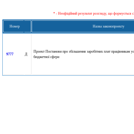
* - Неофіційний результат розгляду, що формується с
Номер
Назва законопроекту
Проект Постанови про збільшення заробітних плат працівникам уст
9777
Д
бюджетної сфери