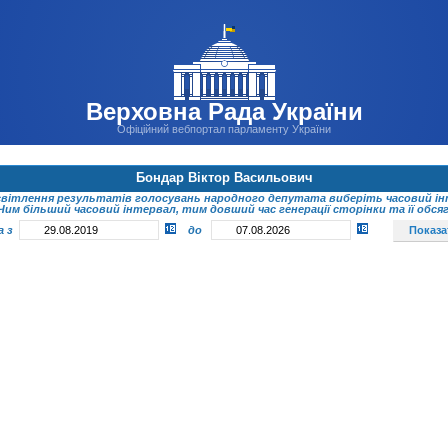
Верховна Рада України
Офіційний вебпортал парламенту України
Бондар Віктор Васильович
світлення результатів голосувань народного депутата виберіть часовий ін
Чим більший часовий інтервал, тим довший час генерації сторінки та її обсяг
а з
до