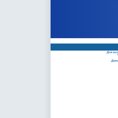
Для ви
Дат