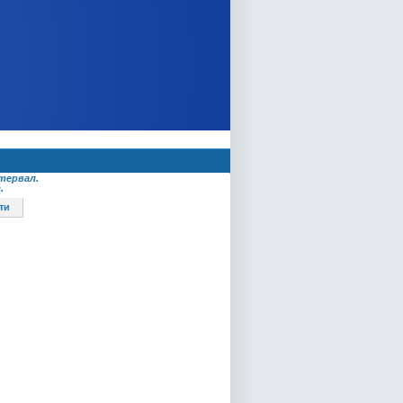
тервал.
.