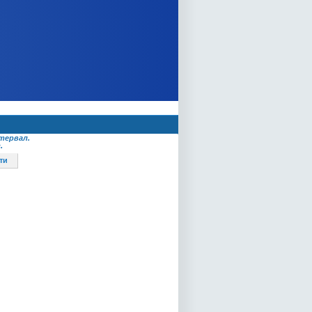
тервал.
.