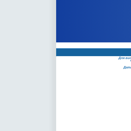
Для ви
Дат