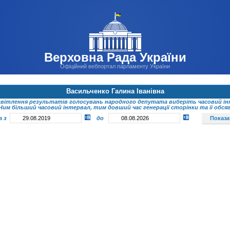
Верховна Рада України
Офіційний вебпортал парламенту України
Васильченко Галина Іванівна
світлення результатів голосувань народного депутата виберіть часовий ін
Чим більший часовий інтервал, тим довший час генерації сторінки та її обсяг
а з
до