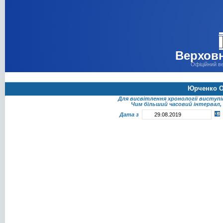
Верховн
Офіційний в
Юрченко О
Для висвітлення хронології виступ
Чим більший часовий інтервал, 
Дата з