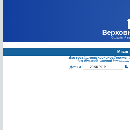
Верховн
Офіційний в
Мисяг
Для висвітлення хронології виступ
Чим більший часовий інтервал, 
Дата з