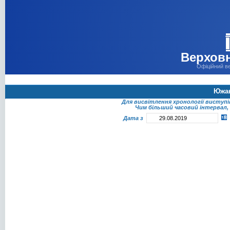
Верховн
Офіційний в
Южан
Для висвітлення хронології виступ
Чим більший часовий інтервал, 
Дата з