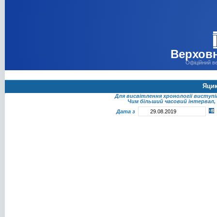
Верховн
Офіційний в
Яцик
Для висвітлення хронології виступ
Чим більший часовий інтервал, 
Дата з