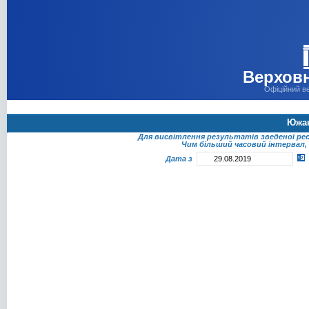
Верховн
Офіційний в
Южан
Для висвітлення результатів зведеної ре
Чим більший часовий інтервал, 
Дата з