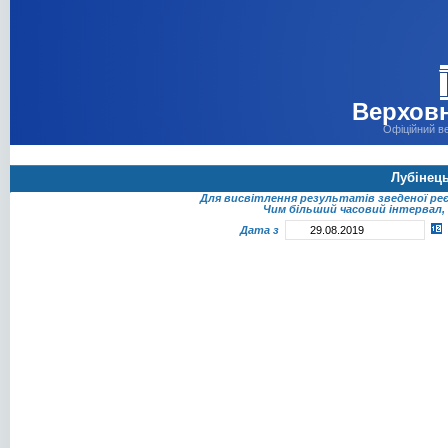
Верховн
Офіційний в
Лубінец
Для висвітлення результатів зведеної ре
Чим більший часовий інтервал, 
Дата з