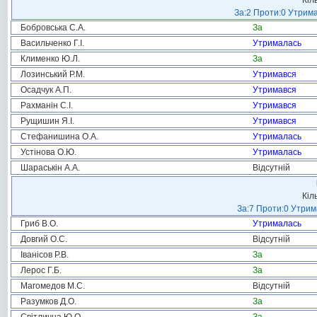
Кіл
За:2 Проти:0 Утрима
Бобровська С.А.
За
Васильченко Г.І.
Утрималась
Клименко Ю.Л.
За
Лозинський Р.М.
Утримався
Осадчук А.П.
Утримався
Рахманін С.І.
Утримався
Рущишин Я.І.
Утримався
Стефанишина О.А.
Утрималась
Устінова О.Ю.
Утрималась
Шараськін А.А.
Відсутній
Кіл
За:7 Проти:0 Утрим
Гриб В.О.
Утрималась
Довгий О.С.
Відсутній
Іванісов Р.В.
За
Лерос Г.Б.
За
Магомедов М.С.
Відсутній
Разумков Д.О.
За