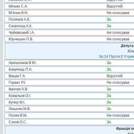
Мінько С.А.
Відсутній
М’ялик В.Н.
Не голосував
Поляков А.Е.
За
Скороход А.К.
За
Чайківський І.А.
Не голосував
Юрчишин П.В.
Не голосував
Депута
Кіл
За:14 Проти:0 Утрим
Арешонков В.Ю.
За
Бакунець П.А.
За
Вацак Г.А.
Відсутній
Горват Р.І.
Не голосував
Іванчук А.В.
За
Ковальов О.І.
За
Кучер М.І.
За
Люшняк М.В.
За
Поляк В.М.
Не голосував
Сухов О.С.
За
Фракція п