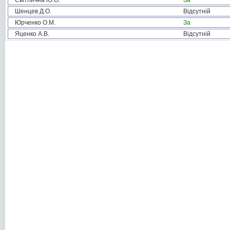
Світлична Ю.О.
За
Шенцев Д.О.
Відсутній
Юрченко О.М.
За
Яценко А.В.
Відсутній