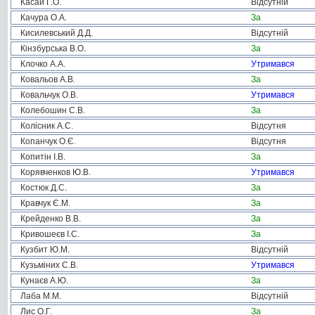
Касай Г.О.
Відсутній
Качура О.А.
За
Кисилевський Д.Д.
Відсутній
Кінзбурська В.О.
За
Клочко А.А.
Утримався
Ковальов А.В.
За
Ковальчук О.В.
Утримався
Колебошин С.В.
За
Колісник А.С.
Відсутня
Копанчук О.Є.
Відсутня
Копитін І.В.
За
Корявченков Ю.В.
Утримався
Костюк Д.С.
За
Кравчук Є.М.
За
Крейденко В.В.
За
Кривошеєв І.С.
За
Кузбит Ю.М.
Відсутній
Кузьміних С.В.
Утримався
Кунаєв А.Ю.
За
Лаба М.М.
Відсутній
Лис О.Г.
За