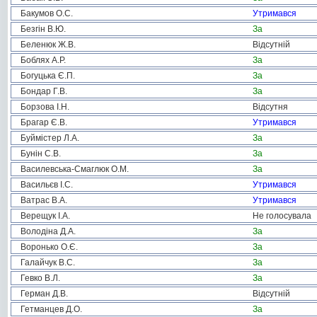
Бакумов О.С.
Утримався
Безгін В.Ю.
За
Беленюк Ж.В.
Відсутній
Боблях А.Р.
За
Богуцька Є.П.
За
Бондар Г.В.
За
Борзова І.Н.
Відсутня
Брагар Є.В.
Утримався
Буймістер Л.А.
За
Бунін С.В.
За
Василевська-Смаглюк О.М.
За
Васильєв І.С.
Утримався
Ватрас В.А.
Утримався
Верещук І.А.
Не голосувала
Володіна Д.А.
За
Воронько О.Є.
За
Галайчук В.С.
За
Гевко В.Л.
За
Герман Д.В.
Відсутній
Гетманцев Д.О.
За