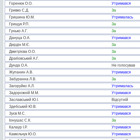
Горенюк О.О.
Утримався
Гривко С.Д.
За
Гришина Ю.М.
Утрималась
Грищук Р.П.
За
Гунько А.Г.
За
Дануца О.А.
Утримався
Дирдін М.Є.
За
Дмитрієва О.О.
За
Драбовський А.Г.
За
Дунда О.А.
Не голосував
Жупанин А.В.
Утримався
Забуранна Л.В.
За
Загоруйко А.Л.
Утрималась
Задорожній М.М.
Утримався
Заславський Ю.І.
Відсутній
Здебський Ю.В.
Утримався
Зуєв М.С.
Утримався
Іонушас С.К.
За
Калаур І.Р.
Утримався
Камельчук Ю.О.
Утримався