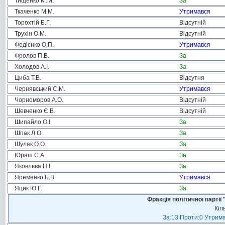
Тищенко М.М.
За
Ткаченко М.М.
Утримався
Торохтій Б.Г.
Відсутній
Трухін О.М.
Відсутній
Федієнко О.П.
Утримався
Фролов П.В.
За
Холодов А.І.
За
Циба Т.В.
Відсутня
Чернявський С.М.
Утримався
Чорноморов А.О.
Відсутній
Шевченко Є.В.
Відсутній
Шипайло О.І.
За
Шпак Л.О.
За
Шуляк О.О.
За
Юраш С.А.
За
Яковлєва Н.І.
За
Яременко Б.В.
Утримався
Яцик Ю.Г.
За
Фракція політичної пар
Кіл
За:13 Проти:0 Утрима