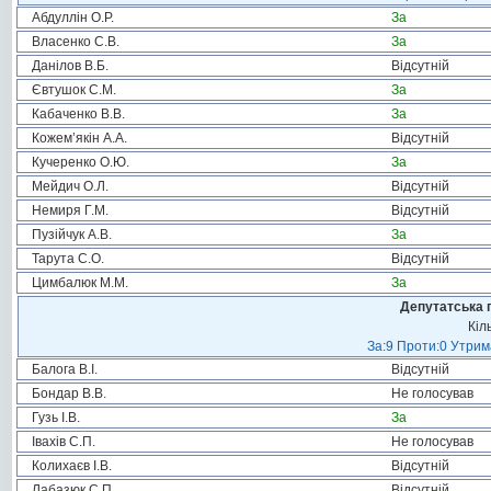
Абдуллін О.Р.
За
Власенко С.В.
За
Данілов В.Б.
Відсутній
Євтушок С.М.
За
Кабаченко В.В.
За
Кожем’якін А.А.
Відсутній
Кучеренко О.Ю.
За
Мейдич О.Л.
Відсутній
Немиря Г.М.
Відсутній
Пузійчук А.В.
За
Тарута С.О.
Відсутній
Цимбалюк М.М.
За
Депутатська 
Кіл
За:9 Проти:0 Утрим
Балога В.І.
Відсутній
Бондар В.В.
Не голосував
Гузь І.В.
За
Івахів С.П.
Не голосував
Колихаєв І.В.
Відсутній
Лабазюк С.П.
Відсутній