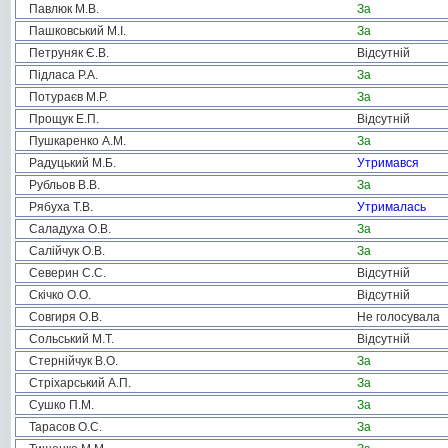
Павлюк М.В.
За
Пашковський М.І.
За
Петруняк Є.В.
Відсутній
Підласа Р.А.
За
Потураєв М.Р.
За
Прощук Е.П.
Відсутній
Пушкаренко А.М.
За
Радуцький М.Б.
Утримався
Рубльов В.В.
За
Рябуха Т.В.
Утрималась
Саладуха О.В.
За
Салійчук О.В.
За
Северин С.С.
Відсутній
Скічко О.О.
Відсутній
Совгиря О.В.
Не голосувала
Сольський М.Т.
Відсутній
Стернійчук В.О.
За
Стріхарський А.П.
За
Сушко П.М.
За
Тарасов О.С.
За