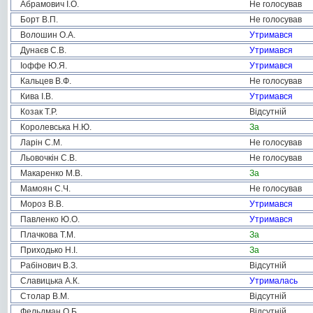
Абрамович І.О.
Не голосував
Борт В.П.
Не голосував
Волошин О.А.
Утримався
Дунаєв С.В.
Утримався
Іоффе Ю.Я.
Утримався
Кальцев В.Ф.
Не голосував
Кива І.В.
Утримався
Козак Т.Р.
Відсутній
Королевська Н.Ю.
За
Ларін С.М.
Не голосував
Льовочкін С.В.
Не голосував
Макаренко М.В.
За
Мамоян С.Ч.
Не голосував
Мороз В.В.
Утримався
Павленко Ю.О.
Утримався
Плачкова Т.М.
За
Приходько Н.І.
За
Рабінович В.З.
Відсутній
Славицька А.К.
Утрималась
Столар В.М.
Відсутній
Фельдман О.Б.
Відсутній