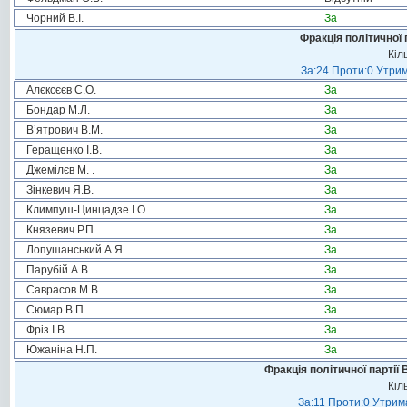
Чорний В.І.
За
Фракція політичної 
Кіл
За:24 Проти:0 Утрим
Алєксєєв С.О.
За
Бондар М.Л.
За
В’ятрович В.М.
За
Геращенко І.В.
За
Джемілєв М. .
За
Зінкевич Я.В.
За
Климпуш-Цинцадзе І.О.
За
Князевич Р.П.
За
Лопушанський А.Я.
За
Парубій А.В.
За
Саврасов М.В.
За
Сюмар В.П.
За
Фріз І.В.
За
Южаніна Н.П.
За
Фракція політичної партії
Кіл
За:11 Проти:0 Утрима