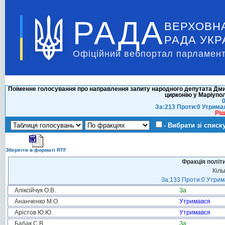
РАДА
ВЕРХОВН
РАДА УКР
Офіційний вебпортал парламент
Поіменне голосування про направлення запиту народного депутата Дм
цирконію у Маріупо
0
За:213 Проти:0 Утрима
Ріш
- Вибрати зі списк
Зберегти в форматі RTF
Фракція політ
Кіль
За:133 Проти:0 Утрима
Аліксійчук О.В.
За
Ананченко М.О.
Утримався
Арістов Ю.Ю.
Утримався
Бабак С.В.
За