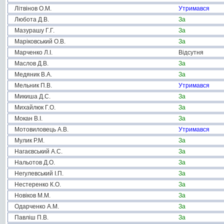
Літвінов О.М.
Утримався
Любота Д.В.
За
Мазурашу Г.Г.
За
Маріковський О.В.
За
Марченко Л.І.
Відсутня
Маслов Д.В.
За
Медяник В.А.
За
Мельник П.В.
Утримався
Микиша Д.С.
За
Михайлюк Г.О.
За
Мокан В.І.
За
Мотовиловець А.В.
Утримався
Мулик Р.М.
За
Нагаєвський А.С.
За
Нальотов Д.О.
За
Негулевський І.П.
За
Нестеренко К.О.
За
Новіков М.М.
За
Одарченко А.М.
За
Павліш П.В.
За