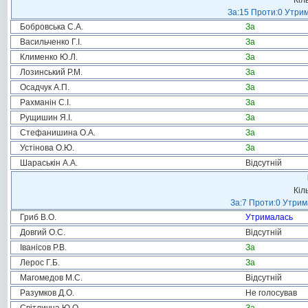
Кіл
За:15 Проти:0 Утрим
Бобровська С.А.
За
Васильченко Г.І.
За
Клименко Ю.Л.
За
Лозинський Р.М.
За
Осадчук А.П.
За
Рахманін С.І.
За
Рущишин Я.І.
За
Стефанишина О.А.
За
Устінова О.Ю.
За
Шараськін А.А.
Відсутній
Кіл
За:7 Проти:0 Утрим
Гриб В.О.
Утрималась
Довгий О.С.
Відсутній
Іванісов Р.В.
За
Лерос Г.Б.
За
Магомедов М.С.
Відсутній
Разумков Д.О.
Не голосував