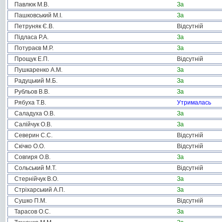
Павлюк М.В.
За
Пашковський М.І.
За
Петруняк Є.В.
Відсутній
Підласа Р.А.
За
Потураєв М.Р.
За
Прощук Е.П.
Відсутній
Пушкаренко А.М.
За
Радуцький М.Б.
За
Рубльов В.В.
За
Рябуха Т.В.
Утрималась
Саладуха О.В.
За
Салійчук О.В.
За
Северин С.С.
Відсутній
Скічко О.О.
Відсутній
Совгиря О.В.
За
Сольський М.Т.
Відсутній
Стернійчук В.О.
За
Стріхарський А.П.
За
Сушко П.М.
Відсутній
Тарасов О.С.
За