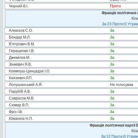
Чорний В.І.
Проти
Фракція політичної 
Кіл
За:23 Проти:0 Утрим
Алєксєєв С.О.
За
Бондар М.Л.
За
В’ятрович В.М.
За
Геращенко І.В.
За
Джемілєв М. .
За
Зінкевич Я.В.
За
Климпуш-Цинцадзе І.О.
За
Князевич Р.П.
За
Лопушанський А.Я.
Не голосував
Парубій А.В.
За
Саврасов М.В.
За
Сюмар В.П.
За
Фріз І.В.
За
Южаніна Н.П.
За
Фракція політичної партії
Кіл
За:12 Проти:0 Утрима