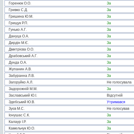
Горенюк О.О.
За
Гривко С.Д.
За
Гришина Ю.М.
За
Грищук Р.П.
За
Гунько А.Г.
За
Дануца О.А.
За
Дирдін М.Є.
За
Дмитрієва О.О.
За
Драбовський А.Г.
За
Дунда О.А.
За
Жупанин А.В.
За
Забуранна Л.В.
За
Загоруйко А.Л.
Не голосувала
Задорожній М.М.
За
Заславський Ю.І.
Відсутній
Здебський Ю.В.
Утримався
Зуєв М.С.
Не голосував
Іонушас С.К.
За
Калаур І.Р.
За
Камельчук Ю.О.
За