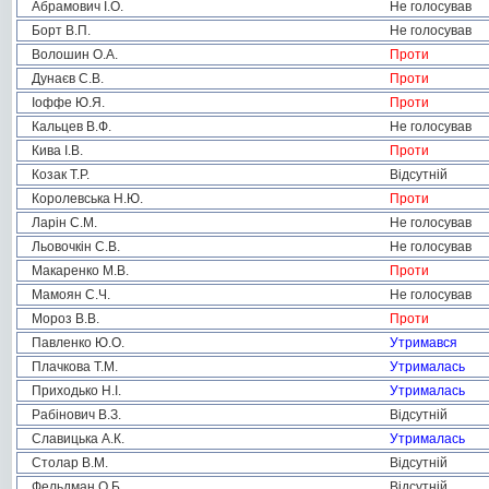
Абрамович І.О.
Не голосував
Борт В.П.
Не голосував
Волошин О.А.
Проти
Дунаєв С.В.
Проти
Іоффе Ю.Я.
Проти
Кальцев В.Ф.
Не голосував
Кива І.В.
Проти
Козак Т.Р.
Відсутній
Королевська Н.Ю.
Проти
Ларін С.М.
Не голосував
Льовочкін С.В.
Не голосував
Макаренко М.В.
Проти
Мамоян С.Ч.
Не голосував
Мороз В.В.
Проти
Павленко Ю.О.
Утримався
Плачкова Т.М.
Утрималась
Приходько Н.І.
Утрималась
Рабінович В.З.
Відсутній
Славицька А.К.
Утрималась
Столар В.М.
Відсутній
Фельдман О.Б.
Відсутній