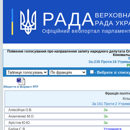
РАДА
ВЕРХОВН
РАДА УКР
Офіційний вебпортал парламент
Поіменне голосування про направлення запиту народного депутата Ол
Коноваль
0
За:236 Проти:16 Утрима
Р
- Вибрати зі списк
Зберегти в форматі RTF
Фракція політ
Кіль
За:161 Проти:2 Утрима
Аліксійчук О.В.
За
Ананченко М.О.
За
Арістов Ю.Ю.
За
Бабак С.В.
Утримався