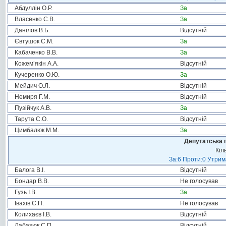
Абдуллін О.Р.
За
Власенко С.В.
За
Данілов В.Б.
Відсутній
Євтушок С.М.
За
Кабаченко В.В.
За
Кожем’якін А.А.
Відсутній
Кучеренко О.Ю.
За
Мейдич О.Л.
Відсутній
Немиря Г.М.
Відсутній
Пузійчук А.В.
За
Тарута С.О.
Відсутній
Цимбалюк М.М.
За
Депутатська 
Кіл
За:6 Проти:0 Утрим
Балога В.І.
Відсутній
Бондар В.В.
Не голосував
Гузь І.В.
За
Івахів С.П.
Не голосував
Колихаєв І.В.
Відсутній
Лабазюк С.П.
Відсутній