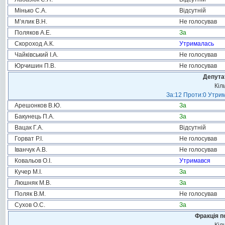
Мінько С.А.
Відсутній
М’ялик В.Н.
Не голосував
Поляков А.Е.
За
Скороход А.К.
Утрималась
Чайківський І.А.
Не голосував
Юрчишин П.В.
Не голосував
Депута
Кіл
За:12 Проти:0 Утрим
Арешонков В.Ю.
За
Бакунець П.А.
За
Вацак Г.А.
Відсутній
Горват Р.І.
Не голосував
Іванчук А.В.
Не голосував
Ковальов О.І.
Утримався
Кучер М.І.
За
Люшняк М.В.
За
Поляк В.М.
Не голосував
Сухов О.С.
За
Фракція п