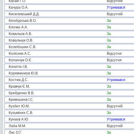
Касай Г.О.
Відсутній
Качура О.А.
Утримався
Кисилевський Д.Д.
Відсутній
Кінзбурська В.О.
За
Клочко А.А.
За
Ковальов А.В.
За
Ковальчук О.В.
За
Колебошин С.В.
За
Колісник А.С.
Відсутня
Копанчук О.Є.
Відсутня
Копитін І.В.
За
Корявченков Ю.В.
За
Костюк Д.С.
Утримався
Кравчук Є.М.
За
Крейденко В.В.
За
Кривошеєв І.С.
За
Кузбит Ю.М.
Відсутній
Кузьміних С.В.
За
Кунаєв А.Ю.
Утримався
Лаба М.М.
Відсутній
Лис О.Г.
За