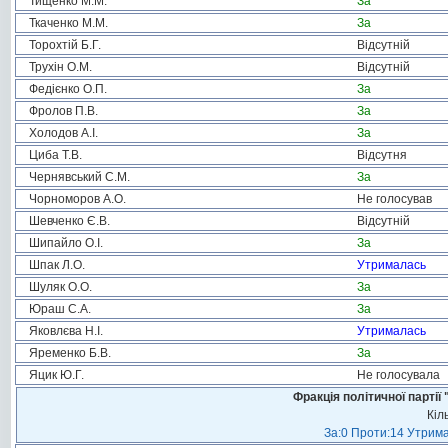
Тищенко М.М.
За
Ткаченко М.М.
За
Торохтій Б.Г.
Відсутній
Трухін О.М.
Відсутній
Федієнко О.П.
За
Фролов П.В.
За
Холодов А.І.
За
Циба Т.В.
Відсутня
Чернявський С.М.
За
Чорноморов А.О.
Не голосував
Шевченко Є.В.
Відсутній
Шипайло О.І.
За
Шпак Л.О.
Утрималась
Шуляк О.О.
За
Юраш С.А.
За
Яковлєва Н.І.
Утрималась
Яременко Б.В.
За
Яцик Ю.Г.
Не голосувала
Фракція політичної пар
Кіл
За:0 Проти:14 Утрима