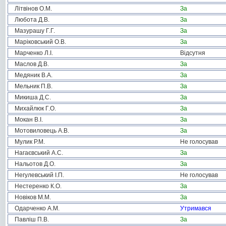
Літвінов О.М.
За
Любота Д.В.
За
Мазурашу Г.Г.
За
Маріковський О.В.
За
Марченко Л.І.
Відсутня
Маслов Д.В.
За
Медяник В.А.
За
Мельник П.В.
За
Микиша Д.С.
За
Михайлюк Г.О.
За
Мокан В.І.
За
Мотовиловець А.В.
За
Мулик Р.М.
Не голосував
Нагаєвський А.С.
За
Нальотов Д.О.
За
Негулевський І.П.
Не голосував
Нестеренко К.О.
За
Новіков М.М.
За
Одарченко А.М.
Утримався
Павліш П.В.
За