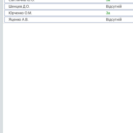
Світлична Ю.О.
За
Шенцев Д.О.
Відсутній
Юрченко О.М.
За
Яценко А.В.
Відсутній