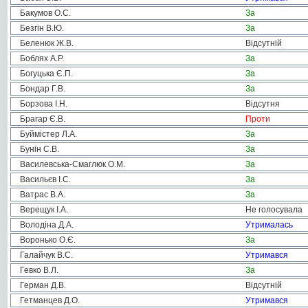
Бакумов О.С.
За
Безгін В.Ю.
За
Беленюк Ж.В.
Відсутній
Боблях А.Р.
За
Богуцька Є.П.
За
Бондар Г.В.
За
Борзова І.Н.
Відсутня
Брагар Є.В.
Проти
Буймістер Л.А.
За
Бунін С.В.
За
Василевська-Смаглюк О.М.
За
Васильєв І.С.
За
Ватрас В.А.
За
Верещук І.А.
Не голосувала
Володіна Д.А.
Утрималась
Воронько О.Є.
За
Галайчук В.С.
Утримався
Гевко В.Л.
За
Герман Д.В.
Відсутній
Гетманцев Д.О.
Утримався