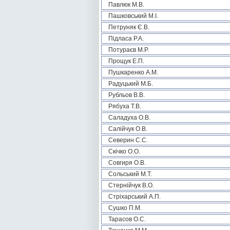
Павлюк М.В.
Пашковський М.І.
Петруняк Є.В.
Підласа Р.А.
Потураєв М.Р.
Прощук Е.П.
Пушкаренко А.М.
Радуцький М.Б.
Рубльов В.В.
Рябуха Т.В.
Саладуха О.В.
Салійчук О.В.
Северин С.С.
Скічко О.О.
Совгиря О.В.
Сольський М.Т.
Стернійчук В.О.
Стріхарський А.П.
Сушко П.М.
Тарасов О.С.