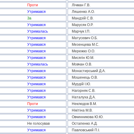
Проти
Лічман Г.В.
Утримався
Ляшенко А.О.
За
Мандзій С.В.
Утримався
Марусяк О.Р.
Утрималась
Марчук І.П.
Утримався
Матусевич О.Б.
Утримався
Мезенцева М.С.
Утримався
Мережко О.О.
Утримався
Мисягін Ю.М.
Утрималась
Мовчан О.В.
Утримався
Монастирський Д.А.
Утримався
Мошенець О.В.
Утримався
Мурдій І.Ю.
Утримався
Нагорняк С.В.
Утримався
Наталуха Д.А.
Проти
Неклюдов В.М.
Утримався
Нікітіна М.В.
Утримався
Овчинникова Ю.Ю.
Не голосував
Остапенко А.Д.
Утримався
Павловський П.І.