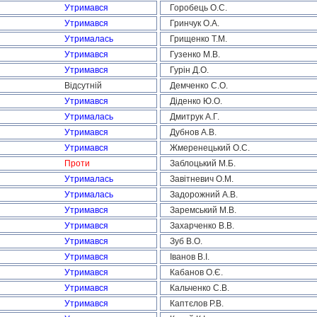
Утримався
Горобець О.С.
Утримався
Гринчук О.А.
Утрималась
Грищенко Т.М.
Утримався
Гузенко М.В.
Утримався
Гурін Д.О.
Відсутній
Демченко С.О.
Утримався
Діденко Ю.О.
Утрималась
Дмитрук А.Г.
Утримався
Дубнов А.В.
Утримався
Жмеренецький О.С.
Проти
Заблоцький М.Б.
Утрималась
Завітневич О.М.
Утрималась
Задорожний А.В.
Утримався
Заремський М.В.
Утримався
Захарченко В.В.
Утримався
Зуб В.О.
Утримався
Іванов В.І.
Утримався
Кабанов О.Є.
Утримався
Кальченко С.В.
Утримався
Каптєлов Р.В.