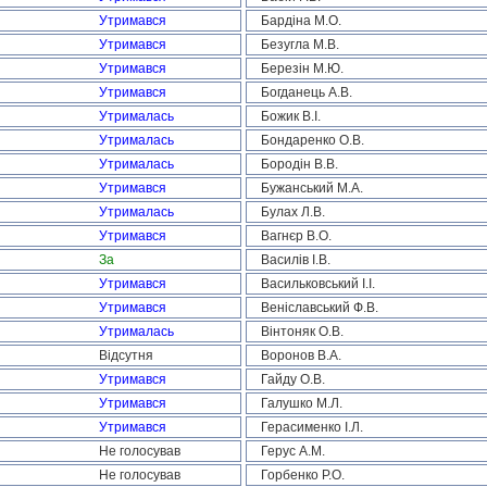
Утримався
Бардіна М.О.
Утримався
Безугла М.В.
Утримався
Березін М.Ю.
Утримався
Богданець А.В.
Утрималась
Божик В.І.
Утрималась
Бондаренко О.В.
Утрималась
Бородін В.В.
Утримався
Бужанський М.А.
Утрималась
Булах Л.В.
Утримався
Вагнєр В.О.
За
Василів І.В.
Утримався
Васильковський І.І.
Утримався
Веніславський Ф.В.
Утрималась
Вінтоняк О.В.
Відсутня
Воронов В.А.
Утримався
Гайду О.В.
Утримався
Галушко М.Л.
Утримався
Герасименко І.Л.
Не голосував
Герус А.М.
Не голосував
Горбенко Р.О.