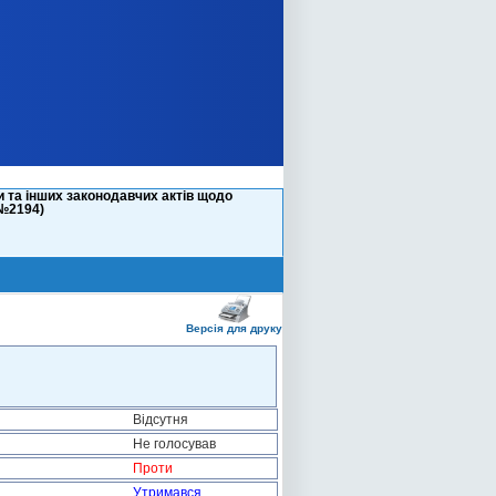
 та інших законодавчих актів щодо
(№2194)
Версія для друку
Відсутня
Не голосував
Проти
Утримався