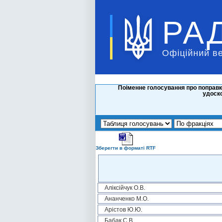
РА
Офіційний в
Поіменне голосування про поправк
удоско
Зберегти в форматі RTF
Аліксійчук О.В.
Ананченко М.О.
Арістов Ю.Ю.
Бабак С.В.