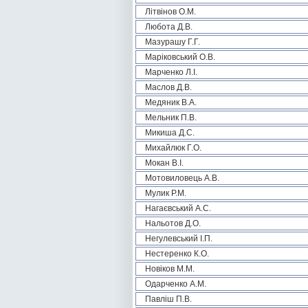
Літвінов О.М.
Любота Д.В.
Мазурашу Г.Г.
Маріковський О.В.
Марченко Л.І.
Маслов Д.В.
Медяник В.А.
Мельник П.В.
Микиша Д.С.
Михайлюк Г.О.
Мокан В.І.
Мотовиловець А.В.
Мулик Р.М.
Нагаєвський А.С.
Нальотов Д.О.
Негулевський І.П.
Нестеренко К.О.
Новіков М.М.
Одарченко А.М.
Павліш П.В.