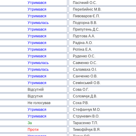
Утримався
Пасічний О.С.
Утримався
Перебийніс М.В.
Утримався
Пивоваров Є.П.
Утрималась
Подгорна В.В.
Утримався
Припутень Д.С.
Утримався
Пуртова А.А.
Утримався
Радіна А.О.
Утримався
Рєпіна Е.А.
Утримався
Руденко О.С.
Утрималась
Савченко О.С.
Утрималась
Саламаха О.І.
Утримався
Санченко О.В.
Утримався
Семінський О.В.
Відсутній
Сова О.Г.
Відсутня
Соломчук Д.В.
Не голосував
Соха Р.В.
Утримався
Стефанчук М.О.
Утримався
Струневич В.О.
За
Тарасенко Т.П.
Проти
Тимофійчук В.Я.