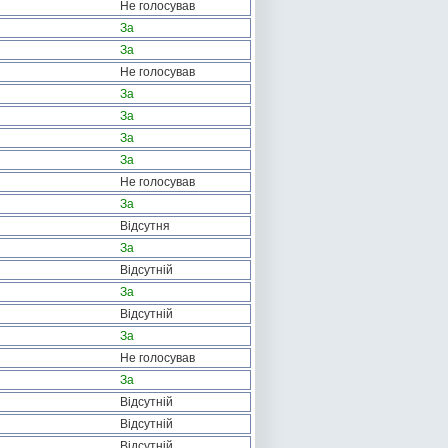
Не голосував
За
За
Не голосував
За
За
За
За
Не голосував
За
Відсутня
За
Відсутній
За
Відсутній
За
Не голосував
За
Відсутній
Відсутній
Відсутній