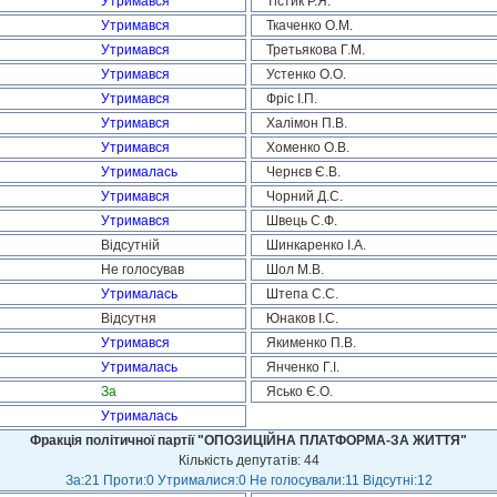
Утримався
Тістик Р.Я.
Утримався
Ткаченко О.М.
Утримався
Третьякова Г.М.
Утримався
Устенко О.О.
Утримався
Фріс І.П.
Утримався
Халімон П.В.
Утримався
Хоменко О.В.
Утрималась
Чернєв Є.В.
Утримався
Чорний Д.С.
Утримався
Швець С.Ф.
Відсутній
Шинкаренко І.А.
Не голосував
Шол М.В.
Утрималась
Штепа С.С.
Відсутня
Юнаков І.С.
Утримався
Якименко П.В.
Утрималась
Янченко Г.І.
За
Ясько Є.О.
Утрималась
Фракція політичної партії "ОПОЗИЦІЙНА ПЛАТФОРМА-ЗА ЖИТТЯ"
Кількість депутатів: 44
За:21 Проти:0 Утрималися:0 Не голосували:11 Відсутні:12