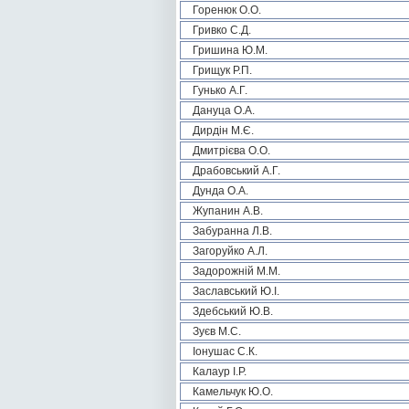
Горенюк О.О.
Гривко С.Д.
Гришина Ю.М.
Грищук Р.П.
Гунько А.Г.
Дануца О.А.
Дирдін М.Є.
Дмитрієва О.О.
Драбовський А.Г.
Дунда О.А.
Жупанин А.В.
Забуранна Л.В.
Загоруйко А.Л.
Задорожній М.М.
Заславський Ю.І.
Здебський Ю.В.
Зуєв М.С.
Іонушас С.К.
Калаур І.Р.
Камельчук Ю.О.