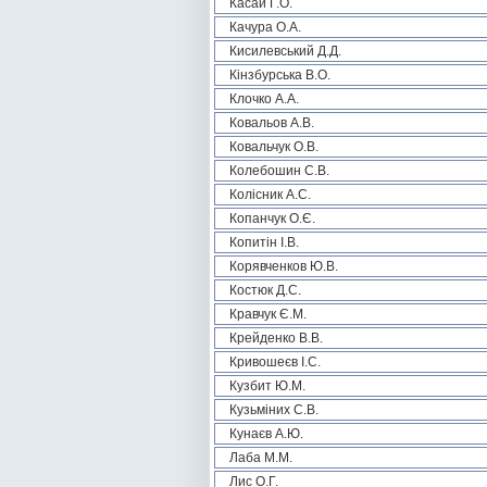
Касай Г.О.
Качура О.А.
Кисилевський Д.Д.
Кінзбурська В.О.
Клочко А.А.
Ковальов А.В.
Ковальчук О.В.
Колебошин С.В.
Колісник А.С.
Копанчук О.Є.
Копитін І.В.
Корявченков Ю.В.
Костюк Д.С.
Кравчук Є.М.
Крейденко В.В.
Кривошеєв І.С.
Кузбит Ю.М.
Кузьміних С.В.
Кунаєв А.Ю.
Лаба М.М.
Лис О.Г.