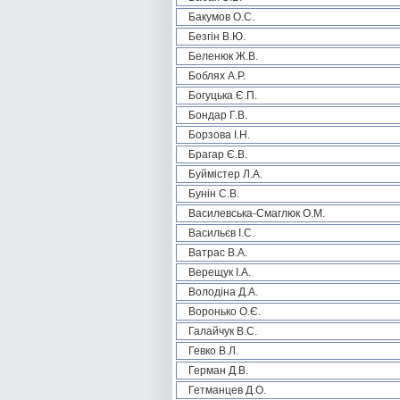
Бакумов О.С.
Безгін В.Ю.
Беленюк Ж.В.
Боблях А.Р.
Богуцька Є.П.
Бондар Г.В.
Борзова І.Н.
Брагар Є.В.
Буймістер Л.А.
Бунін С.В.
Василевська-Смаглюк О.М.
Васильєв І.С.
Ватрас В.А.
Верещук І.А.
Володіна Д.А.
Воронько О.Є.
Галайчук В.С.
Гевко В.Л.
Герман Д.В.
Гетманцев Д.О.