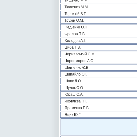
Тищенко М.М.
Ткаченко М.М.
Торохтій Б.Г.
Трухін О.М.
Федієнко О.П.
Фролов П.В.
Холодов А.І.
Циба Т.В.
Чернявський С.М.
Чорноморов А.О.
Шевченко Є.В.
Шипайло О.І.
Шпак Л.О.
Шуляк О.О.
Юраш С.А.
Яковлєва Н.І.
Яременко Б.В.
Яцик Ю.Г.