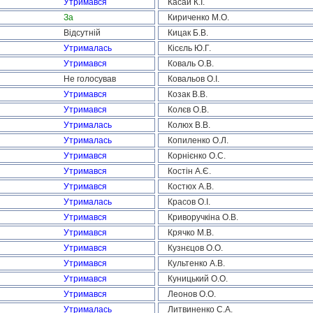
Утримався
Касай К.І.
За
Кириченко М.О.
Відсутній
Кицак Б.В.
Утрималась
Кісєль Ю.Г.
Утримався
Коваль О.В.
Не голосував
Ковальов О.І.
Утримався
Козак В.В.
Утримався
Колєв О.В.
Утрималась
Колюх В.В.
Утрималась
Копиленко О.Л.
Утримався
Корнієнко О.С.
Утримався
Костін А.Є.
Утримався
Костюх А.В.
Утрималась
Красов О.І.
Утримався
Криворучкіна О.В.
Утримався
Крячко М.В.
Утримався
Кузнєцов О.О.
Утримався
Культенко А.В.
Утримався
Куницький О.О.
Утримався
Леонов О.О.
Утрималась
Литвиненко С.А.