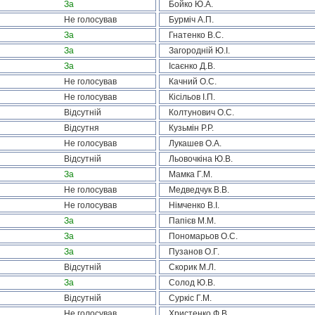
За
Бойко Ю.А.
Не голосував
Бурміч А.П.
За
Гнатенко В.С.
За
Загородній Ю.І.
За
Ісаєнко Д.В.
Не голосував
Качний О.С.
Не голосував
Кісільов І.П.
Відсутній
Колтунович О.С.
Відсутня
Кузьмін Р.Р.
Не голосував
Лукашев О.А.
Відсутній
Льовочкіна Ю.В.
За
Мамка Г.М.
Не голосував
Медведчук В.В.
Не голосував
Німченко В.І.
За
Папієв М.М.
За
Пономарьов О.С.
За
Пузанов О.Г.
Відсутній
Скорик М.Л.
За
Солод Ю.В.
Відсутній
Суркіс Г.М.
Не голосував
Христенко Ф.В.