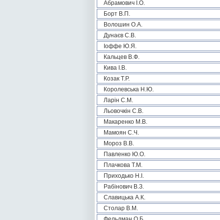
Абрамович І.О.
Борт В.П.
Волошин О.А.
Дунаєв С.В.
Іоффе Ю.Я.
Кальцев В.Ф.
Кива І.В.
Козак Т.Р.
Королевська Н.Ю.
Ларін С.М.
Льовочкін С.В.
Макаренко М.В.
Мамоян С.Ч.
Мороз В.В.
Павленко Ю.О.
Плачкова Т.М.
Приходько Н.І.
Рабінович В.З.
Славицька А.К.
Столар В.М.
Фельдман О.Б.