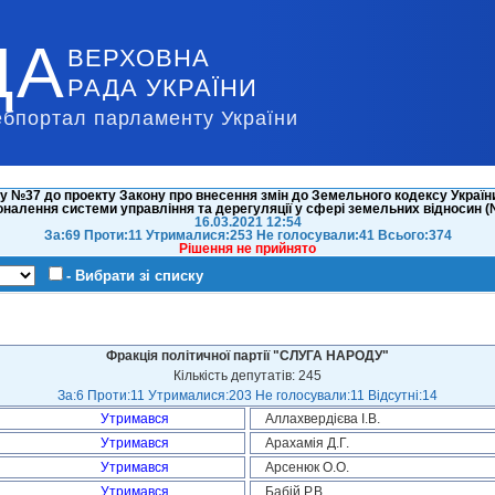
ДА
ВЕРХОВНА
РАДА УКРАЇНИ
ебпортал парламенту України
у №37 до проекту Закону про внесення змін до Земельного кодексу України
налення системи управління та дерегуляції у сфері земельних відносин 
16.03.2021 12:54
За:69 Проти:11 Утрималися:253 Не голосували:41 Всього:374
Рішення не прийнято
- Вибрати зі списку
Фракція політичної партії "СЛУГА НАРОДУ"
Кількість депутатів: 245
За:6 Проти:11 Утрималися:203 Не голосували:11 Відсутні:14
Утримався
Аллахвердієва І.В.
Утримався
Арахамія Д.Г.
Утримався
Арсенюк О.О.
Утримався
Бабій Р.В.