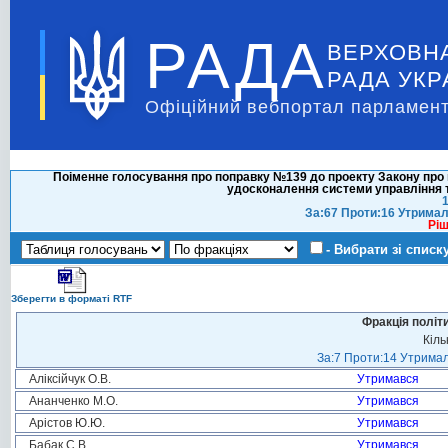
РАДА
ВЕРХОВН
РАДА УКР
Офіційний вебпортал парламент
Поіменне голосування про поправку №139 до проекту Закону про 
удосконалення системи управління т
1
За:67 Проти:16 Утримал
Ріш
- Вибрати зі списк
Зберегти в форматі RTF
Фракція політ
Кіль
За:7 Проти:14 Утримал
Аліксійчук О.В.
Утримався
Ананченко М.О.
Утримався
Арістов Ю.Ю.
Утримався
Бабак С.В.
Утримався