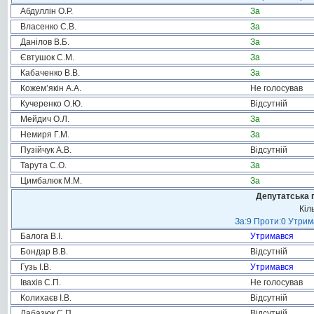
Абдуллін О.Р.
За
Власенко С.В.
За
Данілов В.Б.
За
Євтушок С.М.
За
Кабаченко В.В.
За
Кожем’якін А.А.
Не голосував
Кучеренко О.Ю.
Відсутній
Мейдич О.Л.
За
Немиря Г.М.
За
Пузійчук А.В.
Відсутній
Тарута С.О.
За
Цимбалюк М.М.
За
Депутатська 
Кіл
За:9 Проти:0 Утрим
Балога В.І.
Утримався
Бондар В.В.
Відсутній
Гузь І.В.
Утримався
Івахів С.П.
Не голосував
Колихаєв І.В.
Відсутній
Лабазюк С.П.
Відсутній