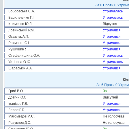
Кіл
За:0 Проти:0 Утрима
Бобровська С.А.
Утрималась
Васильченко Г.І.
Утрималась
Клименко Ю.Л.
Відсутня
Лозинський Р.М.
Утримався
Осадчук А.П.
Утримався
Рахманін С.І.
Утримався
Рущишин Я.І.
Утримався
Стефанишина О.А.
Утрималась
Устінова О.Ю.
Утрималась
Шараськін А.А.
Утримався
Кіл
За:5 Проти:0 Утрим
Гриб В.О.
За
Довгий О.С.
Відсутній
Іванісов Р.В.
Утримався
Лерос Г.Б.
Утримався
Магомедов М.С.
Не голосував
Разумков Д.О.
Не голосував