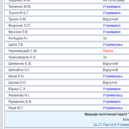
Тищенко М.М.
Не голосував
Ткаченко М.М.
Утримався
Торохтій Б.Г.
Утримався
Трухін О.М.
Відсутній
Федієнко О.П.
Утримався
Фролов П.В.
Утримався
Холодов А.І.
За
Циба Т.В.
Утрималась
Чернявський С.М.
Проти
Чорноморов А.О.
За
Шевченко Є.В.
Відсутній
Шипайло О.І.
Відсутній
Шпак Л.О.
Утрималась
Шуляк О.О.
Відсутня
Юраш С.А.
Утримався
Яковлєва Н.І.
Утрималась
Яременко Б.В.
Утримався
Яцик Ю.Г.
Утрималась
Фракція політичної пар
Кіл
За:17 Проти:0 Утрима