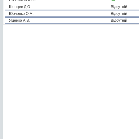
Світлична Ю.О.
За
Шенцев Д.О.
Відсутній
Юрченко О.М.
Відсутній
Яценко А.В.
Відсутній