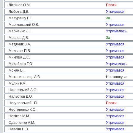
Літвінов О.М.
Проти
Любота Д.В.
Утримався
Мазурашу Г.Г.
За
Маріковський О.В.
Утримався
Марченко Л.І.
Утрималась
Маслов Д.В.
За
Медяник В.А.
Утримався
Мельник П.В.
Утримався
Микиша Д.С.
Утримався
Михайлюк Г.О.
Утрималась
Мокан В.І.
Утримався
Мотовиловець А.В.
Не голосував
Мулик Р.М.
Утримався
Нагаєвський А.С.
Утримався
Нальотов Д.О.
Утримався
Негулевський І.П.
Проти
Нестеренко К.О.
Утримався
Новіков М.М.
Утримався
Одарченко А.М.
Утримався
Павліш П.В.
Утримався