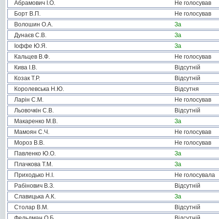
Абрамович І.О.
Не голосував
Борт В.П.
Не голосував
Волошин О.А.
За
Дунаєв С.В.
За
Іоффе Ю.Я.
За
Кальцев В.Ф.
Не голосував
Кива І.В.
Відсутній
Козак Т.Р.
Відсутній
Королевська Н.Ю.
Відсутня
Ларін С.М.
Не голосував
Льовочкін С.В.
Відсутній
Макаренко М.В.
За
Мамоян С.Ч.
Не голосував
Мороз В.В.
Не голосував
Павленко Ю.О.
За
Плачкова Т.М.
За
Приходько Н.І.
Не голосувала
Рабінович В.З.
Відсутній
Славицька А.К.
За
Столар В.М.
Відсутній
Фельдман О.Б.
Відсутній