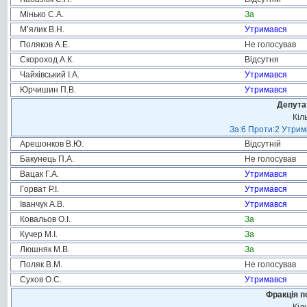
Мінько С.А.
За
М’ялик В.Н.
Утримався
Поляков А.Е.
Не голосував
Скороход А.К.
Відсутня
Чайківський І.А.
Утримався
Юрчишин П.В.
Утримався
Депута
Кіл
За:6 Проти:2 Утрим
Арешонков В.Ю.
Відсутній
Бакунець П.А.
Не голосував
Вацак Г.А.
Утримався
Горват Р.І.
Утримався
Іванчук А.В.
Утримався
Ковальов О.І.
За
Кучер М.І.
За
Люшняк М.В.
За
Поляк В.М.
Не голосував
Сухов О.С.
Утримався
Фракція п