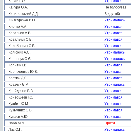
Касай Г.О.
Утримався
Качура О.А.
Не голосував
Кисилевський Д.Д.
Відсутній
Кінзбурська В.О.
Утрималась
Клочко А.А.
Утримався
Ковальов А.В.
Утримався
Ковальчук О.В.
Утримався
Колебошин С.В.
Утримався
Колісник А.С.
Утрималась
Копанчук О.Є.
Утрималась
Копитін І.В.
Утримався
Корявченков Ю.В.
Утримався
Костюк Д.С.
Утримався
Кравчук Є.М.
Утрималась
Крейденко В.В.
Утримався
Кривошеєв І.С.
Утримався
Кузбит Ю.М.
Утримався
Кузьміних С.В.
Утримався
Кунаєв А.Ю.
Утримався
Лаба М.М.
Проти
Лис О.Г.
Утрималась