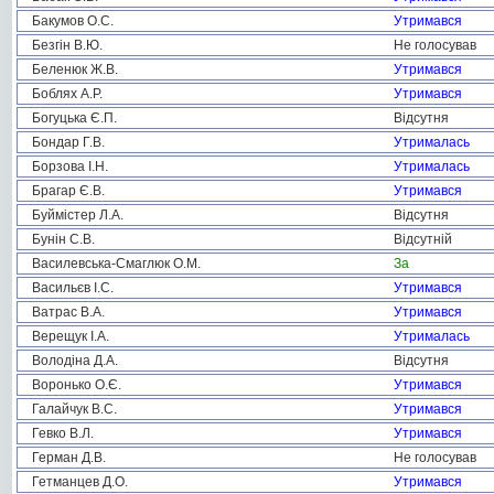
Бакумов О.С.
Утримався
Безгін В.Ю.
Не голосував
Беленюк Ж.В.
Утримався
Боблях А.Р.
Утримався
Богуцька Є.П.
Відсутня
Бондар Г.В.
Утрималась
Борзова І.Н.
Утрималась
Брагар Є.В.
Утримався
Буймістер Л.А.
Відсутня
Бунін С.В.
Відсутній
Василевська-Смаглюк О.М.
За
Васильєв І.С.
Утримався
Ватрас В.А.
Утримався
Верещук І.А.
Утрималась
Володіна Д.А.
Відсутня
Воронько О.Є.
Утримався
Галайчук В.С.
Утримався
Гевко В.Л.
Утримався
Герман Д.В.
Не голосував
Гетманцев Д.О.
Утримався