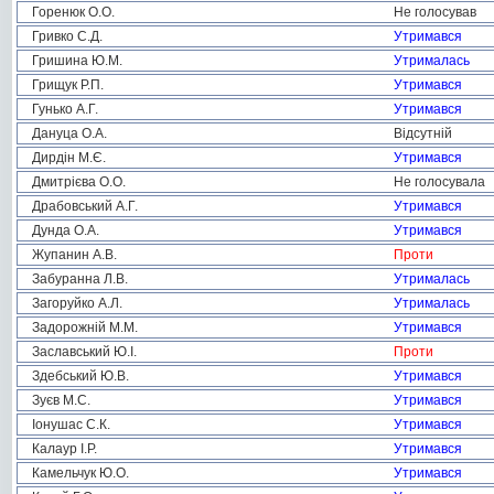
Горенюк О.О.
Не голосував
Гривко С.Д.
Утримався
Гришина Ю.М.
Утрималась
Грищук Р.П.
Утримався
Гунько А.Г.
Утримався
Дануца О.А.
Відсутній
Дирдін М.Є.
Утримався
Дмитрієва О.О.
Не голосувала
Драбовський А.Г.
Утримався
Дунда О.А.
Утримався
Жупанин А.В.
Проти
Забуранна Л.В.
Утрималась
Загоруйко А.Л.
Утрималась
Задорожній М.М.
Утримався
Заславський Ю.І.
Проти
Здебський Ю.В.
Утримався
Зуєв М.С.
Утримався
Іонушас С.К.
Утримався
Калаур І.Р.
Утримався
Камельчук Ю.О.
Утримався