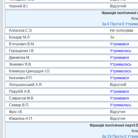
Чорний В.І.
Відсутній
Фракція політичної 
Кіл
За:4 Проти:0 Утрима
Алєксєєв С.О.
Не голосував
Бондар М.Л.
За
В’ятрович В.М.
Утримався
Геращенко І.В.
Утрималась
Джемілєв М. .
Утримався
Зінкевич Я.В.
Утрималась
Климпуш-Цинцадзе І.О.
Утрималась
Князевич Р.П.
Утримався
Лопушанський А.Я.
Відсутній
Парубій А.В.
Утримався
Саврасов М.В.
Утримався
Сюмар В.П.
Утрималась
Фріз І.В.
Відсутня
Южаніна Н.П.
Відсутня
Фракція політичної партії
Кіл
За:19 Проти:0 Утрим