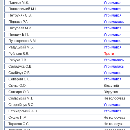
Павлюк М.В.
Утримався
Пашковський М.І.
Утримався
Петруняк Є.В.
Утримався
Підласа Р.А.
Утрималась
Потураєв М.Р.
Утримався
Прощук Е.П.
Утримався
Пушкаренко А.М.
Утримався
Радуцький М.Б.
Утримався
Рубльов В.В.
Проти
Рябуха Т.В.
Утрималась
Саладуха О.В.
Утрималась
Салійчук О.В.
Утримався
Северин С.С.
Утримався
Скічко О.О.
Відсутній
Совгиря О.В.
Відсутня
Сольський М.Т.
Не голосував
Стернійчук В.О.
Утримався
Стріхарський А.П.
Утримався
Сушко П.М.
Не голосував
Тарасов О.С.
Не голосував