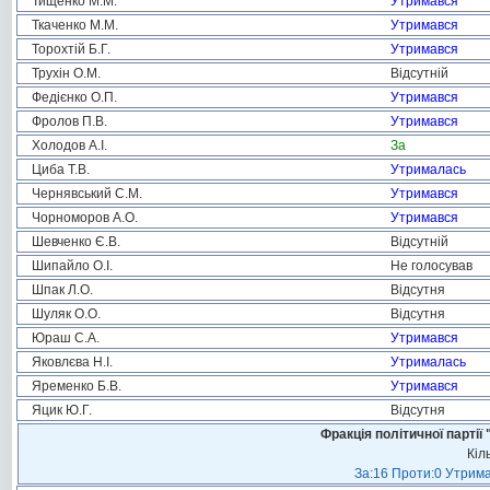
Тищенко М.М.
Утримався
Ткаченко М.М.
Утримався
Торохтій Б.Г.
Утримався
Трухін О.М.
Відсутній
Федієнко О.П.
Утримався
Фролов П.В.
Утримався
Холодов А.І.
За
Циба Т.В.
Утрималась
Чернявський С.М.
Утримався
Чорноморов А.О.
Утримався
Шевченко Є.В.
Відсутній
Шипайло О.І.
Не голосував
Шпак Л.О.
Відсутня
Шуляк О.О.
Відсутня
Юраш С.А.
Утримався
Яковлєва Н.І.
Утрималась
Яременко Б.В.
Утримався
Яцик Ю.Г.
Відсутня
Фракція політичної пар
Кіл
За:16 Проти:0 Утрима