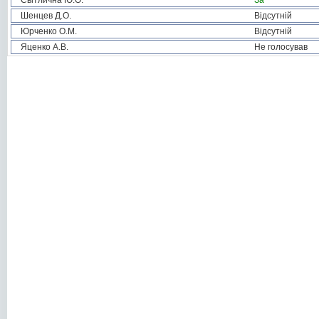
Світлична Ю.О.
За
Шенцев Д.О.
Відсутній
Юрченко О.М.
Відсутній
Яценко А.В.
Не голосував