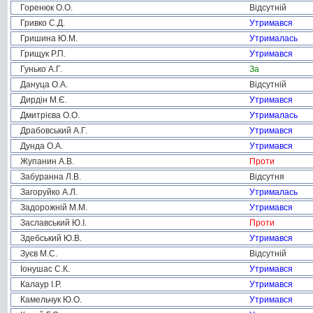
Горенюк О.О.
Відсутній
Гривко С.Д.
Утримався
Гришина Ю.М.
Утрималась
Грищук Р.П.
Утримався
Гунько А.Г.
За
Дануца О.А.
Відсутній
Дирдін М.Є.
Утримався
Дмитрієва О.О.
Утрималась
Драбовський А.Г.
Утримався
Дунда О.А.
Утримався
Жупанин А.В.
Проти
Забуранна Л.В.
Відсутня
Загоруйко А.Л.
Утрималась
Задорожній М.М.
Утримався
Заславський Ю.І.
Проти
Здебський Ю.В.
Утримався
Зуєв М.С.
Відсутній
Іонушас С.К.
Утримався
Калаур І.Р.
Утримався
Камельчук Ю.О.
Утримався