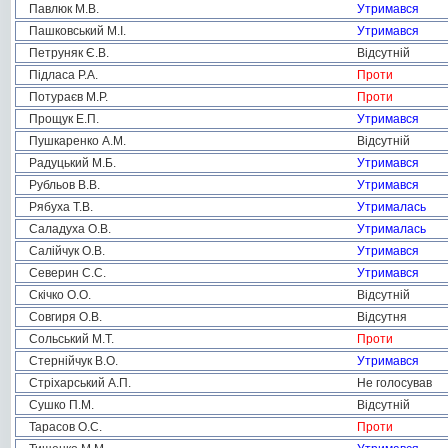
Павлюк М.В.
Утримався
Пашковський М.І.
Утримався
Петруняк Є.В.
Відсутній
Підласа Р.А.
Проти
Потураєв М.Р.
Проти
Прощук Е.П.
Утримався
Пушкаренко А.М.
Відсутній
Радуцький М.Б.
Утримався
Рубльов В.В.
Утримався
Рябуха Т.В.
Утрималась
Саладуха О.В.
Утрималась
Салійчук О.В.
Утримався
Северин С.С.
Утримався
Скічко О.О.
Відсутній
Совгиря О.В.
Відсутня
Сольський М.Т.
Проти
Стернійчук В.О.
Утримався
Стріхарський А.П.
Не голосував
Сушко П.М.
Відсутній
Тарасов О.С.
Проти