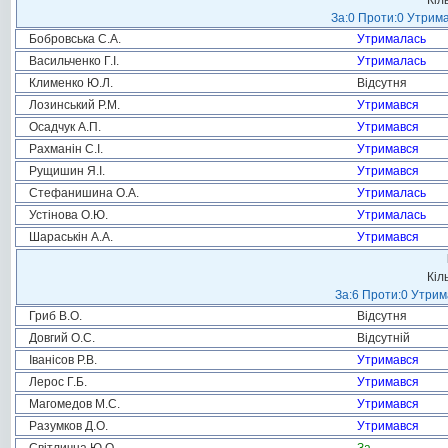
Кіл
За:0 Проти:0 Утрима
Бобровська С.А.
Утрималась
Васильченко Г.І.
Утрималась
Клименко Ю.Л.
Відсутня
Лозинський Р.М.
Утримався
Осадчук А.П.
Утримався
Рахманін С.І.
Утримався
Рущишин Я.І.
Утримався
Стефанишина О.А.
Утрималась
Устінова О.Ю.
Утрималась
Шараськін А.А.
Утримався
Кіл
За:6 Проти:0 Утрим
Гриб В.О.
Відсутня
Довгий О.С.
Відсутній
Іванісов Р.В.
Утримався
Лерос Г.Б.
Утримався
Магомедов М.С.
Утримався
Разумков Д.О.
Утримався