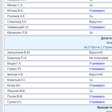
Мінько С.А.
За
М’ялик В.Н.
Утримався
Поляков А.Е.
За
Скороход А.К.
Відсутня
Чайківський І.А.
Утримався
Юрчишин П.В.
За
Депута
Кіл
За:3 Проти:1 Утрим
Арешонков В.Ю.
Відсутній
Бакунець П.А.
Не голосував
Вацак Г.А.
Утримався
Горват Р.І.
Утримався
Іванчук А.В.
Відсутній
Ковальов О.І.
За
Кучер М.І.
Утримався
Люшняк М.В.
За
Поляк В.М.
Утримався
Сухов О.С.
Утримався
Фракція п