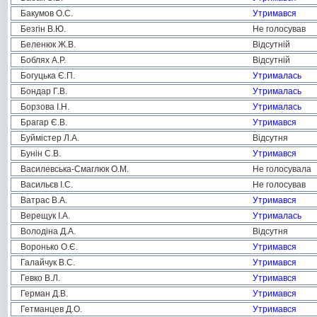
Бакумов О.С.
Утримався
Безгін В.Ю.
Не голосував
Беленюк Ж.В.
Відсутній
Боблях А.Р.
Відсутній
Богуцька Є.П.
Утрималась
Бондар Г.В.
Утрималась
Борзова І.Н.
Утрималась
Брагар Є.В.
Утримався
Буймістер Л.А.
Відсутня
Бунін С.В.
Утримався
Василевська-Смаглюк О.М.
Не голосувала
Васильєв І.С.
Не голосував
Ватрас В.А.
Утримався
Верещук І.А.
Утрималась
Володіна Д.А.
Відсутня
Воронько О.Є.
Утримався
Галайчук В.С.
Утримався
Гевко В.Л.
Утримався
Герман Д.В.
Утримався
Гетманцев Д.О.
Утримався