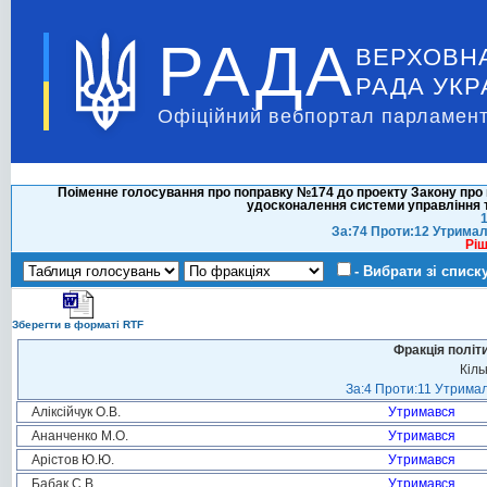
РАДА
ВЕРХОВН
РАДА УКР
Офіційний вебпортал парламент
Поіменне голосування про поправку №174 до проекту Закону про 
удосконалення системи управління т
1
За:74 Проти:12 Утримал
Ріш
- Вибрати зі списк
Зберегти в форматі RTF
Фракція політ
Кіль
За:4 Проти:11 Утримал
Аліксійчук О.В.
Утримався
Ананченко М.О.
Утримався
Арістов Ю.Ю.
Утримався
Бабак С.В.
Утримався