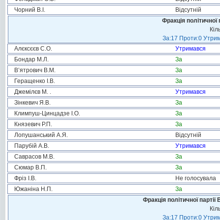
Чорний В.І.
Відсутній
Фракція політичної 
Кіл
За:17 Проти:0 Утрим
Алєксєєв С.О.
Утримався
Бондар М.Л.
За
В’ятрович В.М.
За
Геращенко І.В.
За
Джемілєв М. .
Утримався
Зінкевич Я.В.
За
Климпуш-Цинцадзе І.О.
За
Князевич Р.П.
За
Лопушанський А.Я.
Відсутній
Парубій А.В.
Утримався
Саврасов М.В.
За
Сюмар В.П.
За
Фріз І.В.
Не голосувала
Южаніна Н.П.
За
Фракція політичної партії
Кіл
За:17 Проти:0 Утрим