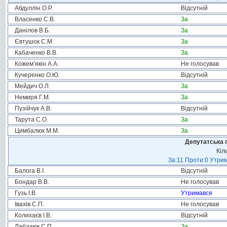
Абдуллін О.Р.
Відсутній
Власенко С.В.
За
Данілов В.Б.
За
Євтушок С.М.
За
Кабаченко В.В.
За
Кожем’якін А.А.
Не голосував
Кучеренко О.Ю.
Відсутній
Мейдич О.Л.
За
Немиря Г.М.
За
Пузійчук А.В.
Відсутній
Тарута С.О.
За
Цимбалюк М.М.
За
Депутатська 
Кіл
За:11 Проти:0 Утрим
Балога В.І.
Відсутній
Бондар В.В.
Не голосував
Гузь І.В.
Утримався
Івахів С.П.
Не голосував
Колихаєв І.В.
Відсутній
Лабазюк С.П.
За