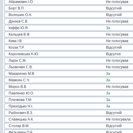
Абрамович І.О.
Не голосував
Борт В.П.
Відсутній
Волошин О.А.
Відсутній
Дунаєв С.В.
Не голосував
Іоффе Ю.Я.
За
Кальцев В.Ф.
Не голосував
Кива І.В.
Не голосував
Козак Т.Р.
Відсутній
Королевська Н.Ю.
Відсутня
Ларін С.М.
Не голосував
Льовочкін С.В.
Не голосував
Макаренко М.В.
За
Мамоян С.Ч.
За
Мороз В.В.
Не голосував
Павленко Ю.О.
За
Плачкова Т.М.
За
Приходько Н.І.
За
Рабінович В.З.
Відсутній
Славицька А.К.
Не голосувала
Столар В.М.
Відсутній
Фельдман О.Б.
Відсутній