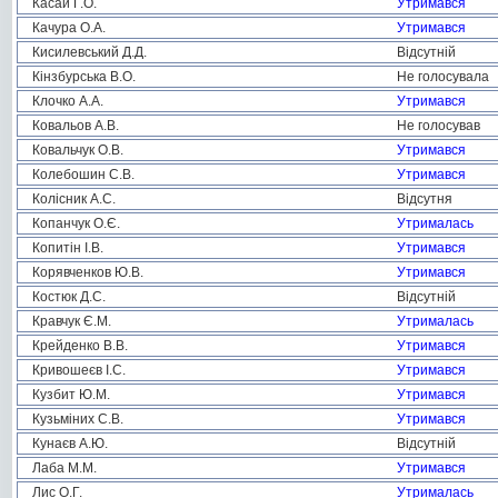
Касай Г.О.
Утримався
Качура О.А.
Утримався
Кисилевський Д.Д.
Відсутній
Кінзбурська В.О.
Не голосувала
Клочко А.А.
Утримався
Ковальов А.В.
Не голосував
Ковальчук О.В.
Утримався
Колебошин С.В.
Утримався
Колісник А.С.
Відсутня
Копанчук О.Є.
Утрималась
Копитін І.В.
Утримався
Корявченков Ю.В.
Утримався
Костюк Д.С.
Відсутній
Кравчук Є.М.
Утрималась
Крейденко В.В.
Утримався
Кривошеєв І.С.
Утримався
Кузбит Ю.М.
Утримався
Кузьміних С.В.
Утримався
Кунаєв А.Ю.
Відсутній
Лаба М.М.
Утримався
Лис О.Г.
Утрималась