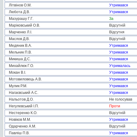
Літвінов О.М.
Утримався
Любота Д.В.
Утримався
Мазурашу Г.Г.
За
Маріковський О.В.
Відсутній
Марченко Л.І.
Відсутня
Маслов Д.В.
Відсутній
Медяник В.А.
Утримався
Мельник П.В.
Утримався
Микиша Д.С.
Утримався
Михайлюк Г.О.
Утрималась
Мокан В.І.
Утримався
Мотовиловець А.В.
Утримався
Мулик Р.М.
Утримався
Нагаєвський А.С.
Утримався
Нальотов Д.О.
Не голосував
Негулевський І.П.
Проти
Нестеренко К.О.
Відсутній
Новіков М.М.
Утримався
Одарченко А.М.
Відсутній
Павліш П.В.
Утримався