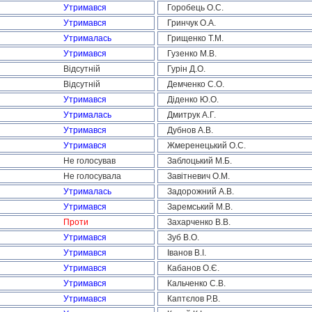
Утримався
Горобець О.С.
Утримався
Гринчук О.А.
Утрималась
Грищенко Т.М.
Утримався
Гузенко М.В.
Відсутній
Гурін Д.О.
Відсутній
Демченко С.О.
Утримався
Діденко Ю.О.
Утрималась
Дмитрук А.Г.
Утримався
Дубнов А.В.
Утримався
Жмеренецький О.С.
Не голосував
Заблоцький М.Б.
Не голосувала
Завітневич О.М.
Утрималась
Задорожний А.В.
Утримався
Заремський М.В.
Проти
Захарченко В.В.
Утримався
Зуб В.О.
Утримався
Іванов В.І.
Утримався
Кабанов О.Є.
Утримався
Кальченко С.В.
Утримався
Каптєлов Р.В.