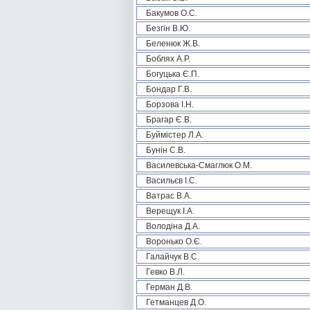
Бакумов О.С.
Безгін В.Ю.
Беленюк Ж.В.
Боблях А.Р.
Богуцька Є.П.
Бондар Г.В.
Борзова І.Н.
Брагар Є.В.
Буймістер Л.А.
Бунін С.В.
Василевська-Смаглюк О.М.
Васильєв І.С.
Ватрас В.А.
Верещук І.А.
Володіна Д.А.
Воронько О.Є.
Галайчук В.С.
Гевко В.Л.
Герман Д.В.
Гетманцев Д.О.