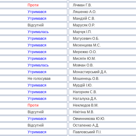
Проти
Лічман Г.В.
Утримався
Ляшенко А.О.
Утримався
Мандзій С.В.
Відсутній
Марусяк О.Р.
Утрималась
Марчук І.П.
Утримався
Матусевич О.Б.
Утримався
Мезенцева М.С.
Утримався
Мережко О.О.
Утримався
Мисягін Ю.М.
Утрималась
Мовчан О.В.
Утримався
Монастирський Д.А.
Не голосував
Мошенець О.В.
Утримався
Мурдій І.Ю.
Утримався
Нагорняк С.В.
Утримався
Наталуха Д.А.
Проти
Неклюдов В.М.
Відсутній
Нікітіна М.В.
Утримався
Овчинникова Ю.Ю.
Відсутній
Остапенко А.Д.
Утримався
Павловський П.І.