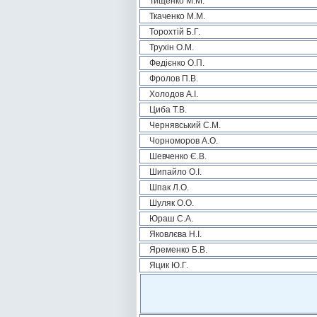
Тищенко М.М.
Ткаченко М.М.
Торохтій Б.Г.
Трухін О.М.
Федієнко О.П.
Фролов П.В.
Холодов А.І.
Циба Т.В.
Чернявський С.М.
Чорноморов А.О.
Шевченко Є.В.
Шипайло О.І.
Шпак Л.О.
Шуляк О.О.
Юраш С.А.
Яковлєва Н.І.
Яременко Б.В.
Яцик Ю.Г.