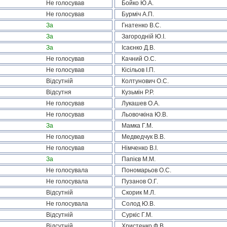
Не голосував
Бойко Ю.А.
Не голосував
Бурміч А.П.
За
Гнатенко В.С.
За
Загородній Ю.І.
За
Ісаєнко Д.В.
Не голосував
Качний О.С.
Не голосував
Кісільов І.П.
Відсутній
Колтунович О.С.
Відсутня
Кузьмін Р.Р.
Не голосував
Лукашев О.А.
Не голосував
Льовочкіна Ю.В.
За
Мамка Г.М.
Не голосував
Медведчук В.В.
Не голосував
Німченко В.І.
За
Папієв М.М.
Не голосувала
Пономарьов О.С.
Не голосувала
Пузанов О.Г.
Відсутній
Скорик М.Л.
Не голосувала
Солод Ю.В.
Відсутній
Суркіс Г.М.
Відсутній
Христенко Ф.В.