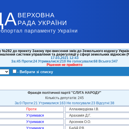
ДА
ВЕРХОВНА
РАДА УКРАЇНИ
ебпортал парламенту України
 №282 до проекту Закону про внесення змін до Земельного кодексу Україн
налення системи управління та дерегуляції у сфері земельних відносин 
17.03.2021 12:43
За:45 Проти:24 Утрималися:210 Не голосували:68 Всього:347
Рішення не прийнято
- Вибрати зі списку
Фракція політичної партії "СЛУГА НАРОДУ"
Кількість депутатів: 245
За:0 Проти:21 Утрималися:163 Не голосували:23 Відсутні:38
Проти
Аллахвердієва І.В.
Утримався
Арахамія Д.Г.
Утримався
Арсенюк О.О.
Утримався
Бабій Р.В.