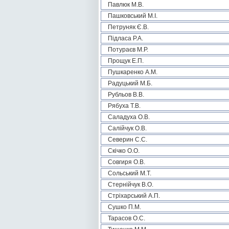
Павлюк М.В.
Пашковський М.І.
Петруняк Є.В.
Підласа Р.А.
Потураєв М.Р.
Прощук Е.П.
Пушкаренко А.М.
Радуцький М.Б.
Рубльов В.В.
Рябуха Т.В.
Саладуха О.В.
Салійчук О.В.
Северин С.С.
Скічко О.О.
Совгиря О.В.
Сольський М.Т.
Стернійчук В.О.
Стріхарський А.П.
Сушко П.М.
Тарасов О.С.