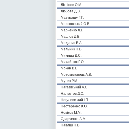
Літвінов О.М.
Любота Д.В.
Мазурашу Г.Г.
Маріковський О.В.
Марченко Л.І.
Маслов Д.В.
Медяник В.А.
Мельник П.В.
Микиша Д.С.
Михайлюк Г.О.
Мокан В.І.
Мотовиловець А.В.
Мулик Р.М.
Нагаєвський А.С.
Нальотов Д.О.
Негулевський І.П.
Нестеренко К.О.
Новіков М.М.
Одарченко А.М.
Павліш П.В.