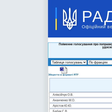
РА
Офіційний в
Поіменне голосування про поправку
удоско
Зберегти в форматі RTF
Аліксійчук О.В.
Ананченко М.О.
Арістов Ю.Ю.
Бабак С.В.