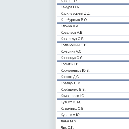
Касай Г.О.
Качура О.А.
Кисилевський Д.Д.
Кінзбурська В.О.
Клочко А.А.
Ковальов А.В.
Ковальчук О.В.
Колебошин С.В.
Колісник А.С.
Копанчук О.Є.
Копитін І.В.
Корявченков Ю.В.
Костюк Д.С.
Кравчук Є.М.
Крейденко В.В.
Кривошеєв І.С.
Кузбит Ю.М.
Кузьміних С.В.
Кунаєв А.Ю.
Лаба М.М.
Лис О.Г.