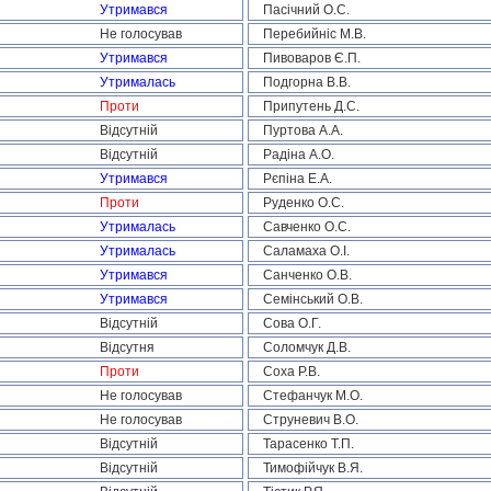
Утримався
Пасічний О.С.
Не голосував
Перебийніс М.В.
Утримався
Пивоваров Є.П.
Утрималась
Подгорна В.В.
Проти
Припутень Д.С.
Відсутній
Пуртова А.А.
Відсутній
Радіна А.О.
Утримався
Рєпіна Е.А.
Проти
Руденко О.С.
Утрималась
Савченко О.С.
Утрималась
Саламаха О.І.
Утримався
Санченко О.В.
Утримався
Семінський О.В.
Відсутній
Сова О.Г.
Відсутня
Соломчук Д.В.
Проти
Соха Р.В.
Не голосував
Стефанчук М.О.
Не голосував
Струневич В.О.
Відсутній
Тарасенко Т.П.
Відсутній
Тимофійчук В.Я.