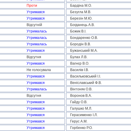
Проти
Бардіна М.О.
Утримався
Безугла М.В.
Утримався
Березін М.Ю.
Відсутній
Богданець А.В.
Утрималась
Божик В.І.
Утрималась
Бондаренко О.В.
Утрималась
Бородін В.В.
Утримався
Бужанський М.А.
Відсутня
Булах Л.В.
Утримався
Вагнєр В.О.
Не голосувала
Василів І.В.
Утримався
Васильковський І.І.
Утримався
Веніславський Ф.В.
Утрималась
Вінтоняк О.В.
Відсутня
Воронов В.А.
Утримався
Гайду О.В.
Утримався
Галушко М.Л.
Утримався
Герасименко І.Л.
Утримався
Герус А.М.
Утримався
Горбенко Р.О.