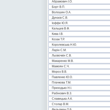
Абрамович І.О.
Борт В.П.
Волошин О.А.
Дунаєв С.В.
Іоффе Ю.Я.
Кальцев В.Ф.
Кива І.В.
Козак Т.Р.
Королевська Н.Ю.
Ларін С.М.
Льовочкін С.В.
Макаренко М.В.
Мамоян С.Ч.
Мороз В.В.
Павленко Ю.О.
Плачкова Т.М.
Приходько Н.І.
Рабінович В.З.
Славицька А.К.
Столар В.М.
Фельдман О.Б.