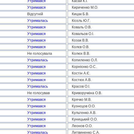
Утримався
Касай К.І.
Утримався
Кириченко М.О.
Відсутній
Кицак Б.В.
Утрималась
Кісєль Ю.Г.
Утримався
Коваль О.В.
Утримався
Ковальов О.І.
Утримався
Козак В.В.
Утримався
Колєв О.В.
Не голосувала
Колюх В.В.
Утрималась
Копиленко О.Л.
Утримався
Корнієнко О.С.
Утримався
Костін А.Є.
Утримався
Костюх А.В.
Утрималась
Красов О.І.
Не голосував
Криворучкіна О.В.
Утримався
Крячко М.В.
Утримався
Кузнєцов О.О.
Утримався
Культенко А.В.
Утримався
Куницький О.О.
Утримався
Леонов О.О.
Утрималась
Литвиненко С.А.