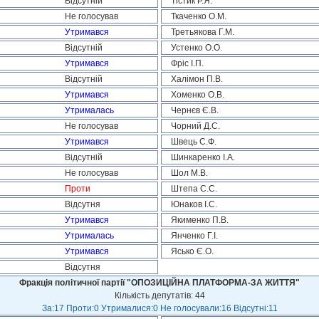
Відсутній
Тістик Р.Я.
Не голосував
Ткаченко О.М.
Утримався
Третьякова Г.М.
Відсутній
Устенко О.О.
Утримався
Фріс І.П.
Відсутній
Халімон П.В.
Утримався
Хоменко О.В.
Утрималась
Чернєв Є.В.
Не голосував
Чорний Д.С.
Утримався
Швець С.Ф.
Відсутній
Шинкаренко І.А.
Не голосував
Шол М.В.
Проти
Штепа С.С.
Відсутня
Юнаков І.С.
Утримався
Якименко П.В.
Утрималась
Янченко Г.І.
Утримався
Ясько Є.О.
Відсутня
Фракція політичної партії "ОПОЗИЦІЙНА ПЛАТФОРМА-ЗА ЖИТТЯ"
Кількість депутатів: 44
За:17 Проти:0 Утрималися:0 Не голосували:16 Відсутні:11