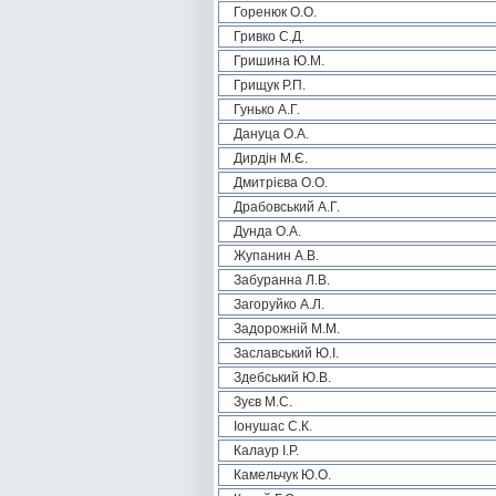
Горенюк О.О.
Гривко С.Д.
Гришина Ю.М.
Грищук Р.П.
Гунько А.Г.
Дануца О.А.
Дирдін М.Є.
Дмитрієва О.О.
Драбовський А.Г.
Дунда О.А.
Жупанин А.В.
Забуранна Л.В.
Загоруйко А.Л.
Задорожній М.М.
Заславський Ю.І.
Здебський Ю.В.
Зуєв М.С.
Іонушас С.К.
Калаур І.Р.
Камельчук Ю.О.