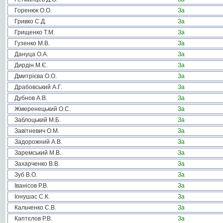
Горенюк О.О.
За
Гривко С.Д.
За
Грищенко Т.М.
За
Гузенко М.В.
За
Дануца О.А.
За
Дирдін М.Є.
За
Дмитрієва О.О.
За
Драбовський А.Г.
За
Дубнов А.В.
За
Жмеренецький О.С.
За
Заблоцький М.Б.
За
Завітневич О.М.
За
Задорожний А.В.
За
Заремський М.В.
За
Захарченко В.В.
За
Зуб В.О.
За
Іванісов Р.В.
За
Іонушас С.К.
За
Кальченко С.В.
За
Каптєлов Р.В.
За