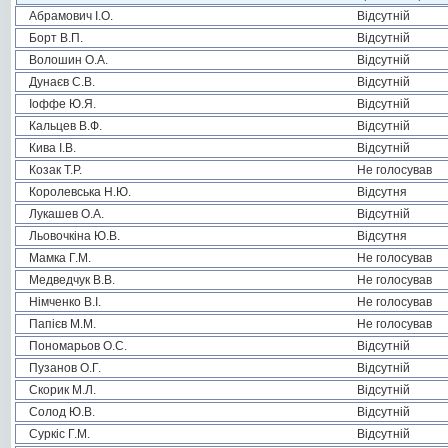
Абрамович І.О.
Відсутній
Борт В.П.
Відсутній
Волошин О.А.
Відсутній
Дунаєв С.В.
Відсутній
Іоффе Ю.Я.
Відсутній
Кальцев В.Ф.
Відсутній
Кива І.В.
Відсутній
Козак Т.Р.
Не голосував
Королевська Н.Ю.
Відсутня
Лукашев О.А.
Відсутній
Льовочкіна Ю.В.
Відсутня
Мамка Г.М.
Не голосував
Медведчук В.В.
Не голосував
Німченко В.І.
Не голосував
Папієв М.М.
Не голосував
Пономарьов О.С.
Відсутній
Пузанов О.Г.
Відсутній
Скорик М.Л.
Відсутній
Солод Ю.В.
Відсутній
Суркіс Г.М.
Відсутній