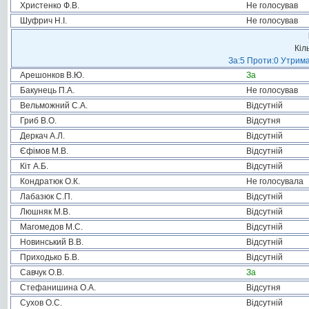
Христенко Ф.В.
Не голосував
Шуфрич Н.І.
Не голосував
Кіл
За:5 Проти:0 Утрима
Арешонков В.Ю.
За
Бакунець П.А.
Не голосував
Вельможний С.А.
Відсутній
Гриб В.О.
Відсутня
Деркач А.Л.
Відсутній
Єфімов М.В.
Відсутній
Кіт А.Б.
Відсутній
Кондратюк О.К.
Не голосувала
Лабазюк С.П.
Відсутній
Люшняк М.В.
Відсутній
Магомедов М.С.
Відсутній
Новинський В.В.
Відсутній
Приходько Б.В.
Відсутній
Савчук О.В.
За
Стефанишина О.А.
Відсутня
Сухов О.С.
Відсутній