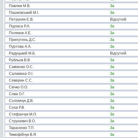
Павлюк М.В.
За
Пашковський М.І.
За
Петруняк Є.В.
Відсутній
Підласа Р.А.
За
Поляков А.Е.
За
Припутень Д.С.
За
Пуртова А.А.
За
Радуцький М.Б.
Відсутній
Рубльов В.В.
За
Савченко О.С.
За
Саламаха О.І.
За
Северин С.С.
За
Скічко О.О.
За
Сова О.Г.
За
Соломчук Д.В.
За
Соха Р.В.
За
Стефанчук М.О.
За
Струневич В.О.
За
Тарасенко Т.П.
За
Тимофійчук В.Я.
За