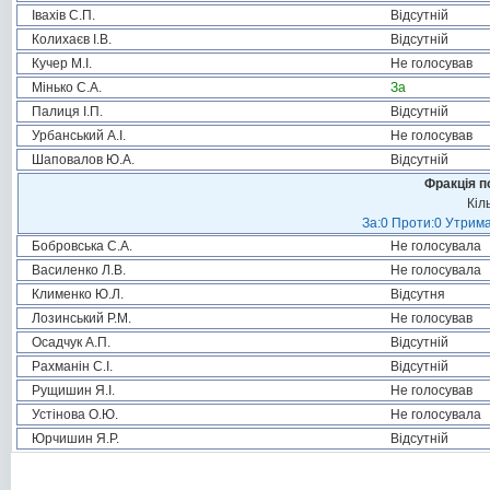
Івахів С.П.
Відсутній
Колихаєв І.В.
Відсутній
Кучер М.І.
Не голосував
Мінько С.А.
За
Палиця І.П.
Відсутній
Урбанський А.І.
Не голосував
Шаповалов Ю.А.
Відсутній
Фракція п
Кіл
За:0 Проти:0 Утрима
Бобровська С.А.
Не голосувала
Василенко Л.В.
Не голосувала
Клименко Ю.Л.
Відсутня
Лозинський Р.М.
Не голосував
Осадчук А.П.
Відсутній
Рахманін С.І.
Відсутній
Рущишин Я.І.
Не голосував
Устінова О.Ю.
Не голосувала
Юрчишин Я.Р.
Відсутній