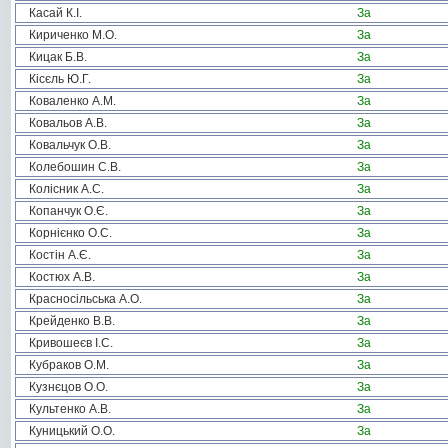
Касай К.І.
За
Кириченко М.О.
За
Кицак Б.В.
За
Кісєль Ю.Г.
За
Коваленко А.М.
За
Ковальов А.В.
За
Ковальчук О.В.
За
Колебошин С.В.
За
Колісник А.С.
За
Копанчук О.Є.
За
Корнієнко О.С.
За
Костін А.Є.
За
Костюх А.В.
За
Красносільська А.О.
За
Крейденко В.В.
За
Кривошеєв І.С.
За
Кубраков О.М.
За
Кузнєцов О.О.
За
Культенко А.В.
За
Куницький О.О.
За