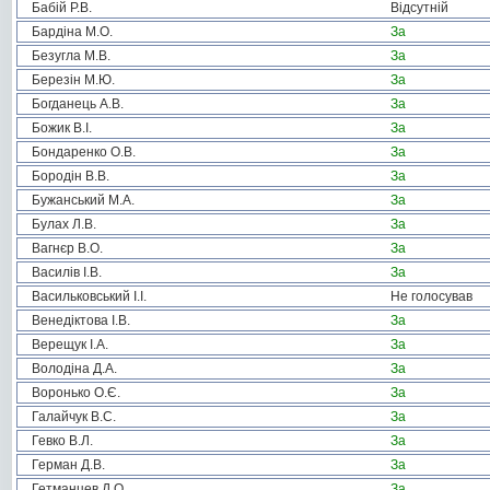
Бабій Р.В.
Відсутній
Бардіна М.О.
За
Безугла М.В.
За
Березін М.Ю.
За
Богданець А.В.
За
Божик В.І.
За
Бондаренко О.В.
За
Бородін В.В.
За
Бужанський М.А.
За
Булах Л.В.
За
Вагнєр В.О.
За
Василів І.В.
За
Васильковський І.І.
Не голосував
Венедіктова І.В.
За
Верещук І.А.
За
Володіна Д.А.
За
Воронько О.Є.
За
Галайчук В.С.
За
Гевко В.Л.
За
Герман Д.В.
За
Гетманцев Д.О.
За