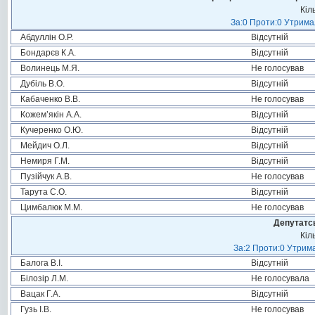
Кіл
За:0 Проти:0 Утримал
Абдуллін О.Р.
Відсутній
Бондарєв К.А.
Відсутній
Волинець М.Я.
Не голосував
Дубіль В.О.
Відсутній
Кабаченко В.В.
Не голосував
Кожем’якін А.А.
Відсутній
Кучеренко О.Ю.
Відсутній
Мейдич О.Л.
Відсутній
Немиря Г.М.
Відсутній
Пузійчук А.В.
Не голосував
Тарута С.О.
Відсутній
Цимбалюк М.М.
Не голосував
Депутатсь
Кіл
За:2 Проти:0 Утрима
Балога В.І.
Відсутній
Білозір Л.М.
Не голосувала
Вацак Г.А.
Відсутній
Гузь І.В.
Не голосував