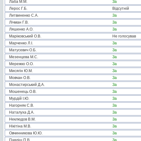
Лаба М.М.
За
Лерос Г.Б.
Відсутній
Литвиненко С.А.
За
Лічман Г.В.
За
Ляшенко А.О.
За
Маріковський О.В.
Не голосував
Марченко Л.І.
За
Матусевич О.Б.
За
Мезенцева М.С.
За
Мережко О.О.
За
Мисягін Ю.М.
За
Мовчан О.В.
За
Монастирський Д.А.
За
Мошенець О.В.
За
Мурдій І.Ю.
За
Нагорняк С.В.
За
Наталуха Д.А.
За
Неклюдов В.М.
За
Нікітіна М.В.
За
Овчинникова Ю.Ю.
За
Павліш П.В.
За