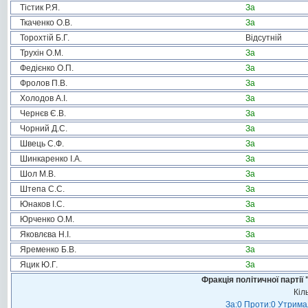
Тістик Р.Я.
За
Ткаченко О.В.
За
Торохтій Б.Г.
Відсутній
Трухін О.М.
За
Федієнко О.П.
За
Фролов П.В.
За
Холодов А.І.
За
Чернєв Є.В.
За
Чорний Д.С.
За
Швець С.Ф.
За
Шинкаренко І.А.
За
Шол М.В.
За
Штепа С.С.
За
Юнаков І.С.
За
Юрченко О.М.
За
Яковлєва Н.І.
За
Яременко Б.В.
За
Яцик Ю.Г.
За
Фракція політичної пар
Кіл
За:0 Проти:0 Утримал