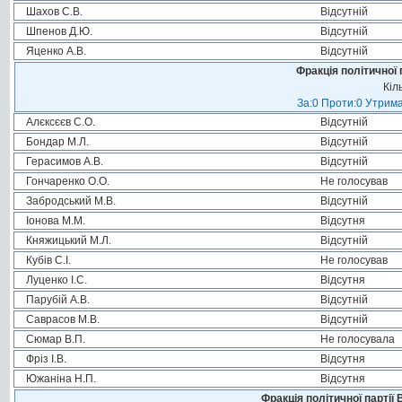
Шахов С.В.
Відсутній
Шпенов Д.Ю.
Відсутній
Яценко А.В.
Відсутній
Фракція політичної 
Кіл
За:0 Проти:0 Утрима
Алєксєєв С.О.
Відсутній
Бондар М.Л.
Відсутній
Герасимов А.В.
Відсутній
Гончаренко О.О.
Не голосував
Забродський М.В.
Відсутній
Іонова М.М.
Відсутня
Княжицький М.Л.
Відсутній
Кубів С.І.
Не голосував
Луценко І.С.
Відсутня
Парубій А.В.
Відсутній
Саврасов М.В.
Відсутній
Сюмар В.П.
Не голосувала
Фріз І.В.
Відсутня
Южаніна Н.П.
Відсутня
Фракція політичної партії