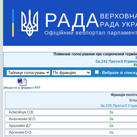
РАДА
ВЕРХОВН
РАДА УКР
Офіційний вебпортал парламент
Поіменне голосування про скорочення термін
3
За:242 Проти:0 Утрима
Р
- Вибрати зі списк
Зберегти в форматі RTF
Фракція політ
Кіль
За:235 Проти:0 Утрим
Аліксійчук О.В.
За
Ананченко М.О.
За
Арахамія Д.Г.
За
Арсенюк О.О.
За