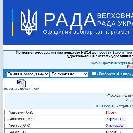
РАДА
ВЕРХОВН
РАДА УКР
Офіційний вебпортал парламент
Поіменне голосування про поправку №314 до проекту Закону про 
удосконалення системи управління т
1
За:52 Проти:18 Утримал
Ріш
- Вибрати зі списк
Зберегти в форматі RTF
Фракція політ
Кіль
За:2 Проти:16 Утримал
Аліксійчук О.В.
Проти
Ананченко М.О.
Утримався
Арістов Ю.Ю.
Утримався
Бабак С.В.
Відсутній