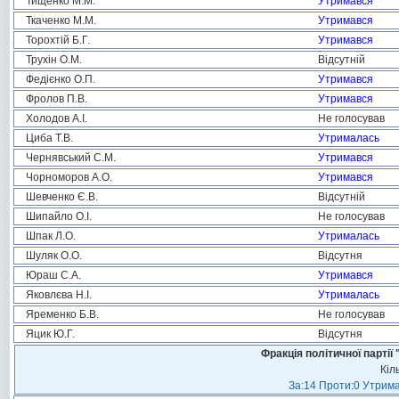
Тищенко М.М.
Утримався
Ткаченко М.М.
Утримався
Торохтій Б.Г.
Утримався
Трухін О.М.
Відсутній
Федієнко О.П.
Утримався
Фролов П.В.
Утримався
Холодов А.І.
Не голосував
Циба Т.В.
Утрималась
Чернявський С.М.
Утримався
Чорноморов А.О.
Утримався
Шевченко Є.В.
Відсутній
Шипайло О.І.
Не голосував
Шпак Л.О.
Утрималась
Шуляк О.О.
Відсутня
Юраш С.А.
Утримався
Яковлєва Н.І.
Утрималась
Яременко Б.В.
Не голосував
Яцик Ю.Г.
Відсутня
Фракція політичної пар
Кіл
За:14 Проти:0 Утрима