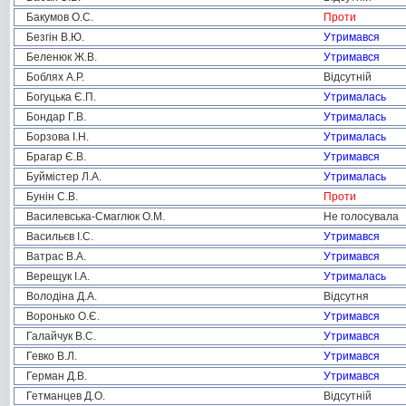
Бакумов О.С.
Проти
Безгін В.Ю.
Утримався
Беленюк Ж.В.
Утримався
Боблях А.Р.
Відсутній
Богуцька Є.П.
Утрималась
Бондар Г.В.
Утрималась
Борзова І.Н.
Утрималась
Брагар Є.В.
Утримався
Буймістер Л.А.
Утрималась
Бунін С.В.
Проти
Василевська-Смаглюк О.М.
Не голосувала
Васильєв І.С.
Утримався
Ватрас В.А.
Утримався
Верещук І.А.
Утрималась
Володіна Д.А.
Відсутня
Воронько О.Є.
Утримався
Галайчук В.С.
Утримався
Гевко В.Л.
Утримався
Герман Д.В.
Утримався
Гетманцев Д.О.
Відсутній