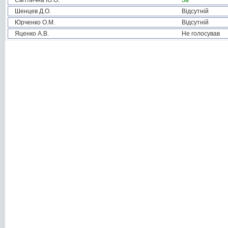
Світлична Ю.О.
За
Шенцев Д.О.
Відсутній
Юрченко О.М.
Відсутній
Яценко А.В.
Не голосував