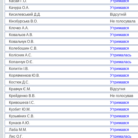
Касай Г.О.
Утримався
Качура О.А.
Утримався
Кисилевський Д.Д.
Відсутній
Кінзбурська В.О.
Не голосувала
Клочко А.А.
Утримався
Ковальов А.В.
Утримався
Ковальчук О.В.
Утримався
Колебошин С.В.
Утримався
Колісник А.С.
Утрималась
Копанчук О.Є.
Утрималась
Копитін І.В.
Утримався
Корявченков Ю.В.
Утримався
Костюк Д.С.
Утримався
Кравчук Є.М.
Відсутня
Крейденко В.В.
Не голосував
Кривошеєв І.С.
Утримався
Кузбит Ю.М.
Утримався
Кузьміних С.В.
Утримався
Кунаєв А.Ю.
Утримався
Лаба М.М.
Утримався
Лис О.Г.
Утрималась