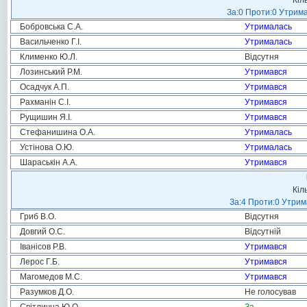
Кіл
За:0 Проти:0 Утрима
Бобровська С.А.
Утрималась
Васильченко Г.І.
Утрималась
Клименко Ю.Л.
Відсутня
Лозинський Р.М.
Утримався
Осадчук А.П.
Утримався
Рахманін С.І.
Утримався
Рущишин Я.І.
Утримався
Стефанишина О.А.
Утрималась
Устінова О.Ю.
Утрималась
Шараськін А.А.
Утримався
Кіл
За:4 Проти:0 Утрим
Гриб В.О.
Відсутня
Довгий О.С.
Відсутній
Іванісов Р.В.
Утримався
Лерос Г.Б.
Утримався
Магомедов М.С.
Утримався
Разумков Д.О.
Не голосував