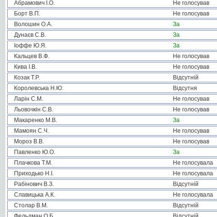
Абрамович І.О.
Не голосував
Борт В.П.
Не голосував
Волошин О.А.
За
Дунаєв С.В.
За
Іоффе Ю.Я.
За
Кальцев В.Ф.
Не голосував
Кива І.В.
Не голосував
Козак Т.Р.
Відсутній
Королевська Н.Ю.
Відсутня
Ларін С.М.
Не голосував
Льовочкін С.В.
Не голосував
Макаренко М.В.
За
Мамоян С.Ч.
Не голосував
Мороз В.В.
Не голосував
Павленко Ю.О.
За
Плачкова Т.М.
Не голосувала
Приходько Н.І.
Не голосувала
Рабінович В.З.
Відсутній
Славицька А.К.
Не голосувала
Столар В.М.
Відсутній
Фельдман О.Б.
Відсутній