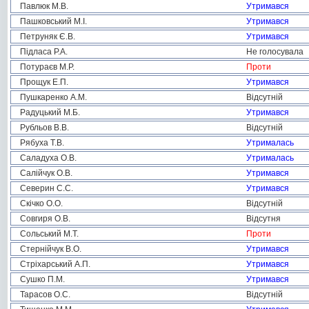
Павлюк М.В.
Утримався
Пашковський М.І.
Утримався
Петруняк Є.В.
Утримався
Підласа Р.А.
Не голосувала
Потураєв М.Р.
Проти
Прощук Е.П.
Утримався
Пушкаренко А.М.
Відсутній
Радуцький М.Б.
Утримався
Рубльов В.В.
Відсутній
Рябуха Т.В.
Утрималась
Саладуха О.В.
Утрималась
Салійчук О.В.
Утримався
Северин С.С.
Утримався
Скічко О.О.
Відсутній
Совгиря О.В.
Відсутня
Сольський М.Т.
Проти
Стернійчук В.О.
Утримався
Стріхарський А.П.
Утримався
Сушко П.М.
Утримався
Тарасов О.С.
Відсутній