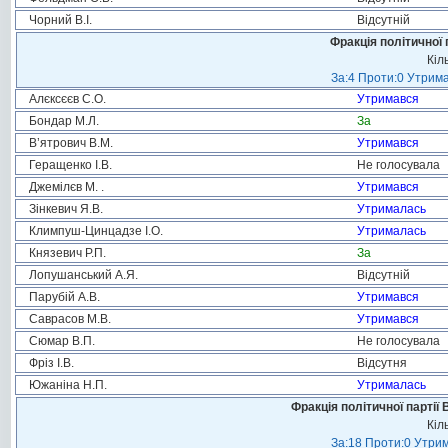
Чорний В.І.
Відсутній
Фракція політичної 
Кіл
За:4 Проти:0 Утрима
Алєксєєв С.О.
Утримався
Бондар М.Л.
За
В’ятрович В.М.
Утримався
Геращенко І.В.
Не голосувала
Джемілєв М. .
Утримався
Зінкевич Я.В.
Утрималась
Климпуш-Цинцадзе І.О.
Утрималась
Князевич Р.П.
За
Лопушанський А.Я.
Відсутній
Парубій А.В.
Утримався
Саврасов М.В.
Утримався
Сюмар В.П.
Не голосувала
Фріз І.В.
Відсутня
Южаніна Н.П.
Утрималась
Фракція політичної партії
Кіл
За:18 Проти:0 Утрим