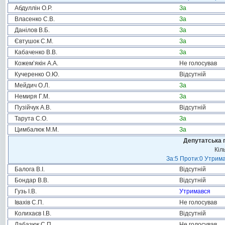
Абдуллін О.Р.
За
Власенко С.В.
За
Данілов В.Б.
За
Євтушок С.М.
За
Кабаченко В.В.
За
Кожем’якін А.А.
Не голосував
Кучеренко О.Ю.
Відсутній
Мейдич О.Л.
За
Немиря Г.М.
За
Пузійчук А.В.
Відсутній
Тарута С.О.
За
Цимбалюк М.М.
За
Депутатська 
Кіл
За:5 Проти:0 Утрима
Балога В.І.
Відсутній
Бондар В.В.
Відсутній
Гузь І.В.
Утримався
Івахів С.П.
Не голосував
Колихаєв І.В.
Відсутній
Лабазюк С.П.
Не голосував