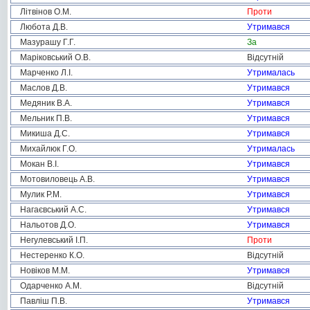
Літвінов О.М.
Проти
Любота Д.В.
Утримався
Мазурашу Г.Г.
За
Маріковський О.В.
Відсутній
Марченко Л.І.
Утрималась
Маслов Д.В.
Утримався
Медяник В.А.
Утримався
Мельник П.В.
Утримався
Микиша Д.С.
Утримався
Михайлюк Г.О.
Утрималась
Мокан В.І.
Утримався
Мотовиловець А.В.
Утримався
Мулик Р.М.
Утримався
Нагаєвський А.С.
Утримався
Нальотов Д.О.
Утримався
Негулевський І.П.
Проти
Нестеренко К.О.
Відсутній
Новіков М.М.
Утримався
Одарченко А.М.
Відсутній
Павліш П.В.
Утримався