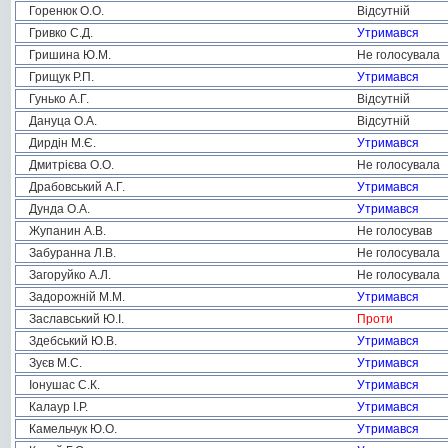
Горенюк О.О.
Відсутній
Гривко С.Д.
Утримався
Гришина Ю.М.
Не голосувала
Грищук Р.П.
Утримався
Гунько А.Г.
Відсутній
Дануца О.А.
Відсутній
Дирдін М.Є.
Утримався
Дмитрієва О.О.
Не голосувала
Драбовський А.Г.
Утримався
Дунда О.А.
Утримався
Жупанин А.В.
Не голосував
Забуранна Л.В.
Не голосувала
Загоруйко А.Л.
Не голосувала
Задорожній М.М.
Утримався
Заславський Ю.І.
Проти
Здебський Ю.В.
Утримався
Зуєв М.С.
Утримався
Іонушас С.К.
Утримався
Калаур І.Р.
Утримався
Камельчук Ю.О.
Утримався