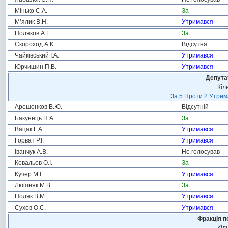
Мінько С.А.
За
М’ялик В.Н.
Утримався
Поляков А.Е.
За
Скороход А.К.
Відсутня
Чайківський І.А.
Утримався
Юрчишин П.В.
Утримався
Депута
Кіл
За:5 Проти:2 Утрим
Арешонков В.Ю.
Відсутній
Бакунець П.А.
За
Вацак Г.А.
Утримався
Горват Р.І.
Утримався
Іванчук А.В.
Не голосував
Ковальов О.І.
За
Кучер М.І.
Утримався
Люшняк М.В.
За
Поляк В.М.
Утримався
Сухов О.С.
Утримався
Фракція п