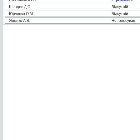
Світлична Ю.О.
Утрималась
Шенцев Д.О.
Відсутній
Юрченко О.М.
Відсутній
Яценко А.В.
Не голосував