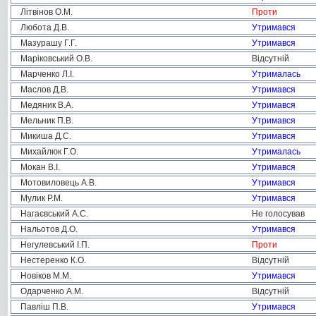
Літвінов О.М.
Проти
Любота Д.В.
Утримався
Мазурашу Г.Г.
Утримався
Маріковський О.В.
Відсутній
Марченко Л.І.
Утрималась
Маслов Д.В.
Утримався
Медяник В.А.
Утримався
Мельник П.В.
Утримався
Микиша Д.С.
Утримався
Михайлюк Г.О.
Утрималась
Мокан В.І.
Утримався
Мотовиловець А.В.
Утримався
Мулик Р.М.
Утримався
Нагаєвський А.С.
Не голосував
Нальотов Д.О.
Утримався
Негулевський І.П.
Проти
Нестеренко К.О.
Відсутній
Новіков М.М.
Утримався
Одарченко А.М.
Відсутній
Павліш П.В.
Утримався