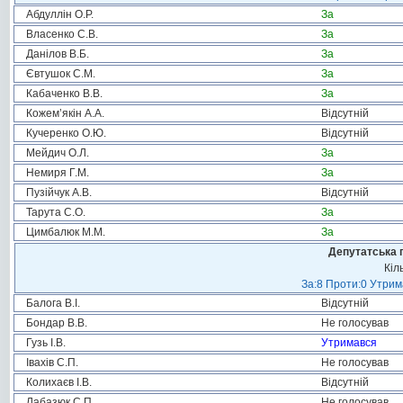
Абдуллін О.Р.
За
Власенко С.В.
За
Данілов В.Б.
За
Євтушок С.М.
За
Кабаченко В.В.
За
Кожем’якін А.А.
Відсутній
Кучеренко О.Ю.
Відсутній
Мейдич О.Л.
За
Немиря Г.М.
За
Пузійчук А.В.
Відсутній
Тарута С.О.
За
Цимбалюк М.М.
За
Депутатська 
Кіл
За:8 Проти:0 Утрим
Балога В.І.
Відсутній
Бондар В.В.
Не голосував
Гузь І.В.
Утримався
Івахів С.П.
Не голосував
Колихаєв І.В.
Відсутній
Лабазюк С.П.
Не голосував