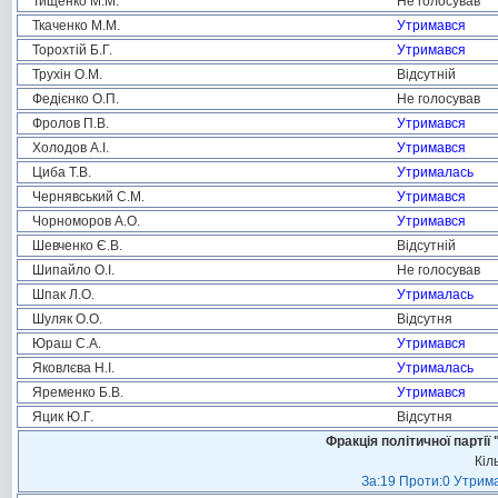
Тищенко М.М.
Не голосував
Ткаченко М.М.
Утримався
Торохтій Б.Г.
Утримався
Трухін О.М.
Відсутній
Федієнко О.П.
Не голосував
Фролов П.В.
Утримався
Холодов А.І.
Утримався
Циба Т.В.
Утрималась
Чернявський С.М.
Утримався
Чорноморов А.О.
Утримався
Шевченко Є.В.
Відсутній
Шипайло О.І.
Не голосував
Шпак Л.О.
Утрималась
Шуляк О.О.
Відсутня
Юраш С.А.
Утримався
Яковлєва Н.І.
Утрималась
Яременко Б.В.
Утримався
Яцик Ю.Г.
Відсутня
Фракція політичної пар
Кіл
За:19 Проти:0 Утрима