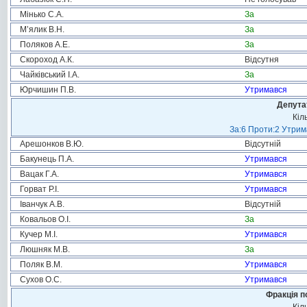
Мінько С.А.
За
М’ялик В.Н.
За
Поляков А.Е.
За
Скороход А.К.
Відсутня
Чайківський І.А.
За
Юрчишин П.В.
Утримався
Депута
Кіл
За:6 Проти:2 Утрим
Арешонков В.Ю.
Відсутній
Бакунець П.А.
Утримався
Вацак Г.А.
Утримався
Горват Р.І.
Утримався
Іванчук А.В.
Відсутній
Ковальов О.І.
За
Кучер М.І.
Утримався
Люшняк М.В.
За
Поляк В.М.
Утримався
Сухов О.С.
Утримався
Фракція п