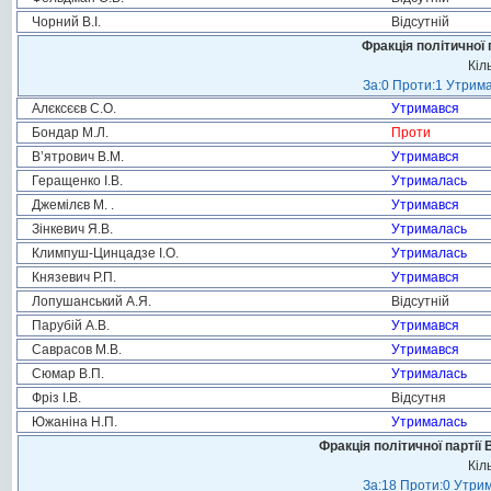
Чорний В.І.
Відсутній
Фракція політичної 
Кіл
За:0 Проти:1 Утрима
Алєксєєв С.О.
Утримався
Бондар М.Л.
Проти
В’ятрович В.М.
Утримався
Геращенко І.В.
Утрималась
Джемілєв М. .
Утримався
Зінкевич Я.В.
Утрималась
Климпуш-Цинцадзе І.О.
Утрималась
Князевич Р.П.
Утримався
Лопушанський А.Я.
Відсутній
Парубій А.В.
Утримався
Саврасов М.В.
Утримався
Сюмар В.П.
Утрималась
Фріз І.В.
Відсутня
Южаніна Н.П.
Утрималась
Фракція політичної партії
Кіл
За:18 Проти:0 Утрим