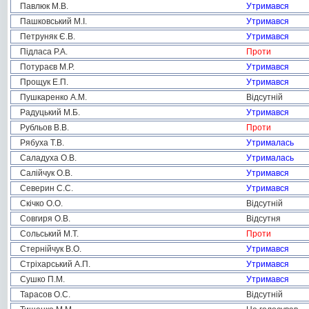
Павлюк М.В.
Утримався
Пашковський М.І.
Утримався
Петруняк Є.В.
Утримався
Підласа Р.А.
Проти
Потураєв М.Р.
Утримався
Прощук Е.П.
Утримався
Пушкаренко А.М.
Відсутній
Радуцький М.Б.
Утримався
Рубльов В.В.
Проти
Рябуха Т.В.
Утрималась
Саладуха О.В.
Утрималась
Салійчук О.В.
Утримався
Северин С.С.
Утримався
Скічко О.О.
Відсутній
Совгиря О.В.
Відсутня
Сольський М.Т.
Проти
Стернійчук В.О.
Утримався
Стріхарський А.П.
Утримався
Сушко П.М.
Утримався
Тарасов О.С.
Відсутній