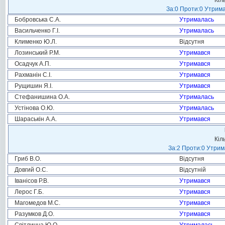
Кіл
За:0 Проти:0 Утрима
Бобровська С.А.
Утрималась
Васильченко Г.І.
Утрималась
Клименко Ю.Л.
Відсутня
Лозинський Р.М.
Утримався
Осадчук А.П.
Утримався
Рахманін С.І.
Утримався
Рущишин Я.І.
Утримався
Стефанишина О.А.
Утрималась
Устінова О.Ю.
Утрималась
Шараськін А.А.
Утримався
Кіл
За:2 Проти:0 Утрим
Гриб В.О.
Відсутня
Довгий О.С.
Відсутній
Іванісов Р.В.
Утримався
Лерос Г.Б.
Утримався
Магомедов М.С.
Утримався
Разумков Д.О.
Утримався