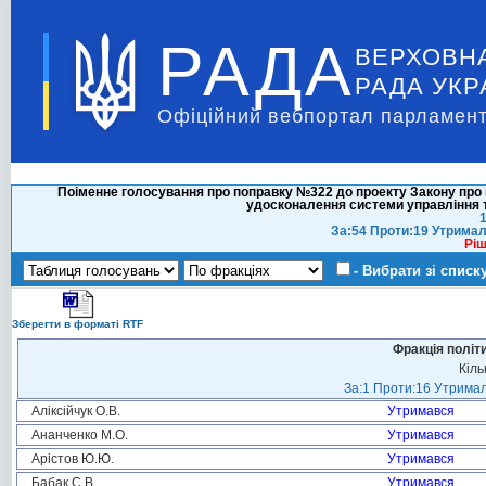
РАДА
ВЕРХОВН
РАДА УКР
Офіційний вебпортал парламент
Поіменне голосування про поправку №322 до проекту Закону про 
удосконалення системи управління т
1
За:54 Проти:19 Утримал
Ріш
- Вибрати зі списк
Зберегти в форматі RTF
Фракція політ
Кіль
За:1 Проти:16 Утримал
Аліксійчук О.В.
Утримався
Ананченко М.О.
Утримався
Арістов Ю.Ю.
Утримався
Бабак С.В.
Утримався