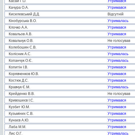
Касай Г.О.
Утримався
Качура О.А.
Утримався
Кисилевський Д.Д.
Відсутній
Кінзбурська В.О.
Утрималась
Клочко А.А.
Утримався
Ковальов А.В.
Утримався
Ковальчук О.В.
Не голосував
Колебошин С.В.
Утримався
Колісник А.С.
Утрималась
Копанчук О.Є.
Утрималась
Копитін І.В.
Утримався
Корявченков Ю.В.
Утримався
Костюк Д.С.
Утримався
Кравчук Є.М.
Утрималась
Крейденко В.В.
Не голосував
Кривошеєв І.С.
Утримався
Кузбит Ю.М.
Утримався
Кузьміних С.В.
Утримався
Кунаєв А.Ю.
Утримався
Лаба М.М.
Утримався
Лис О.Г.
Утрималась