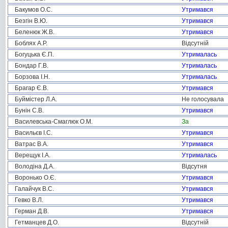
Бакумов О.С.
Утримався
Безгін В.Ю.
Утримався
Беленюк Ж.В.
Утримався
Боблях А.Р.
Відсутній
Богуцька Є.П.
Утрималась
Бондар Г.В.
Утрималась
Борзова І.Н.
Утрималась
Брагар Є.В.
Утримався
Буймістер Л.А.
Не голосувала
Бунін С.В.
Утримався
Василевська-Смаглюк О.М.
За
Васильєв І.С.
Утримався
Ватрас В.А.
Утримався
Верещук І.А.
Утрималась
Володіна Д.А.
Відсутня
Воронько О.Є.
Утримався
Галайчук В.С.
Утримався
Гевко В.Л.
Утримався
Герман Д.В.
Утримався
Гетманцев Д.О.
Відсутній