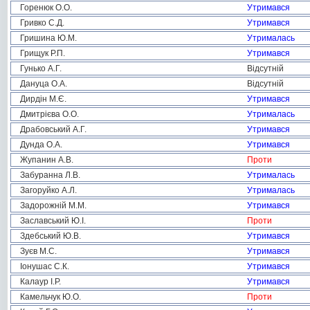
Горенюк О.О.
Утримався
Гривко С.Д.
Утримався
Гришина Ю.М.
Утрималась
Грищук Р.П.
Утримався
Гунько А.Г.
Відсутній
Дануца О.А.
Відсутній
Дирдін М.Є.
Утримався
Дмитрієва О.О.
Утрималась
Драбовський А.Г.
Утримався
Дунда О.А.
Утримався
Жупанин А.В.
Проти
Забуранна Л.В.
Утрималась
Загоруйко А.Л.
Утрималась
Задорожній М.М.
Утримався
Заславський Ю.І.
Проти
Здебський Ю.В.
Утримався
Зуєв М.С.
Утримався
Іонушас С.К.
Утримався
Калаур І.Р.
Утримався
Камельчук Ю.О.
Проти