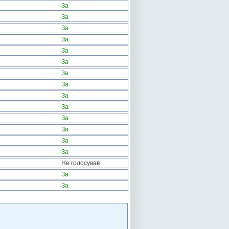
За
За
За
За
За
За
За
За
За
За
За
За
За
За
Не голосував
За
За