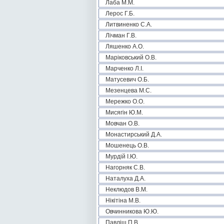
Лаба М.М.
Лерос Г.Б.
Литвиненко С.А.
Лічман Г.В.
Ляшенко А.О.
Маріковський О.В.
Марченко Л.І.
Матусевич О.Б.
Мезенцева М.С.
Мережко О.О.
Мисягін Ю.М.
Мовчан О.В.
Монастирський Д.А.
Мошенець О.В.
Мурдій І.Ю.
Нагорняк С.В.
Наталуха Д.А.
Неклюдов В.М.
Нікітіна М.В.
Овчинникова Ю.Ю.
Павліш П.В.