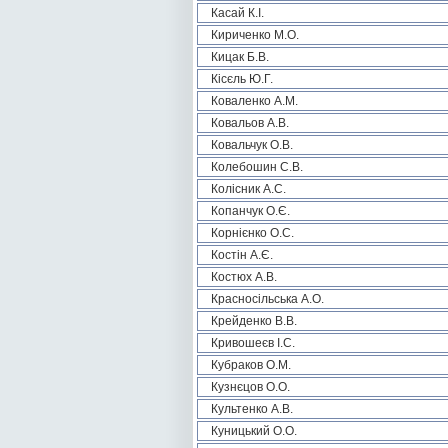
Касай К.І.
Кириченко М.О.
Кицак Б.В.
Кісєль Ю.Г.
Коваленко А.М.
Ковальов А.В.
Ковальчук О.В.
Колебошин С.В.
Колісник А.С.
Копанчук О.Є.
Корнієнко О.С.
Костін А.Є.
Костюх А.В.
Красносільська А.О.
Крейденко В.В.
Кривошеєв І.С.
Кубраков О.М.
Кузнєцов О.О.
Культенко А.В.
Куницький О.О.