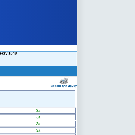
екту 1048
Версія для друку
За
За
За
За