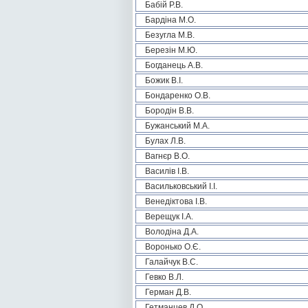
Бабій Р.В.
Бардіна М.О.
Безугла М.В.
Березін М.Ю.
Богданець А.В.
Божик В.І.
Бондаренко О.В.
Бородін В.В.
Бужанський М.А.
Булах Л.В.
Вагнєр В.О.
Василів І.В.
Васильковський І.І.
Венедіктова І.В.
Верещук І.А.
Володіна Д.А.
Воронько О.Є.
Галайчук В.С.
Гевко В.Л.
Герман Д.В.
Гетманцев Д.О.