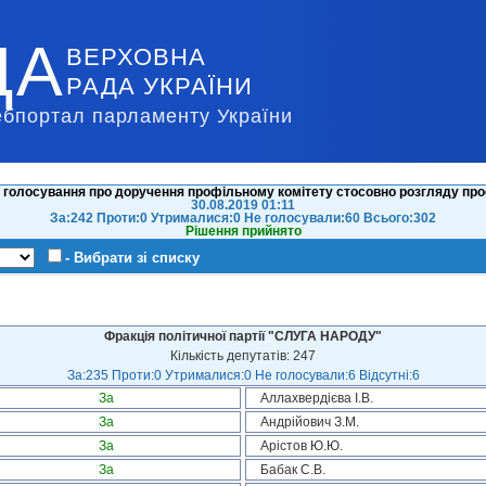
ДА
ВЕРХОВНА
РАДА УКРАЇНИ
ебпортал парламенту України
 голосування про доручення профільному комітету стосовно розгляду про
30.08.2019 01:11
За:242 Проти:0 Утрималися:0 Не голосували:60 Всього:302
Рішення прийнято
- Вибрати зі списку
Фракція політичної партії "СЛУГА НАРОДУ"
Кількість депутатів: 247
За:235 Проти:0 Утрималися:0 Не голосували:6 Відсутні:6
За
Аллахвердієва І.В.
За
Андрійович З.М.
За
Арістов Ю.Ю.
За
Бабак С.В.