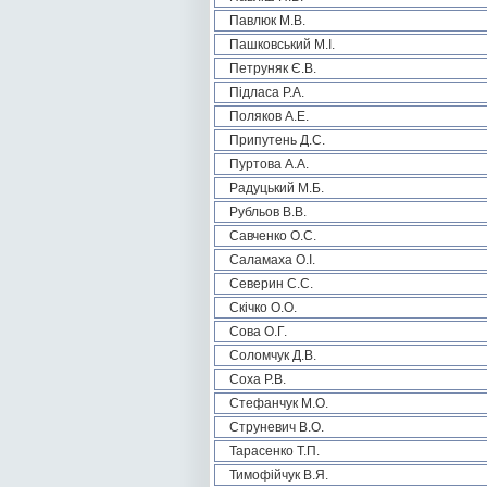
Павлюк М.В.
Пашковський М.І.
Петруняк Є.В.
Підласа Р.А.
Поляков А.Е.
Припутень Д.С.
Пуртова А.А.
Радуцький М.Б.
Рубльов В.В.
Савченко О.С.
Саламаха О.І.
Северин С.С.
Скічко О.О.
Сова О.Г.
Соломчук Д.В.
Соха Р.В.
Стефанчук М.О.
Струневич В.О.
Тарасенко Т.П.
Тимофійчук В.Я.