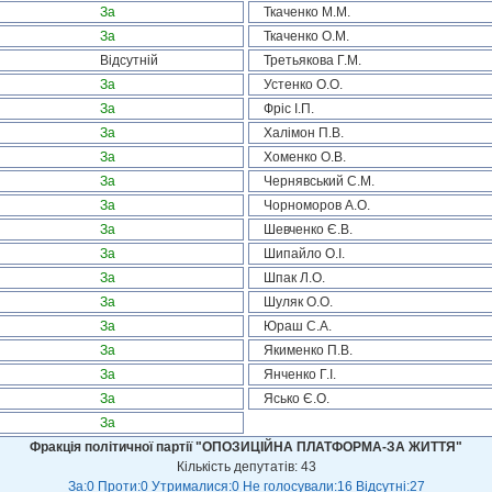
За
Ткаченко М.М.
За
Ткаченко О.М.
Відсутній
Третьякова Г.М.
За
Устенко О.О.
За
Фріс І.П.
За
Халімон П.В.
За
Хоменко О.В.
За
Чернявський С.М.
За
Чорноморов А.О.
За
Шевченко Є.В.
За
Шипайло О.І.
За
Шпак Л.О.
За
Шуляк О.О.
За
Юраш С.А.
За
Якименко П.В.
За
Янченко Г.І.
За
Ясько Є.О.
За
Фракція політичної партії "ОПОЗИЦІЙНА ПЛАТФОРМА-ЗА ЖИТТЯ"
Кількість депутатів: 43
За:0 Проти:0 Утрималися:0 Не голосували:16 Відсутні:27