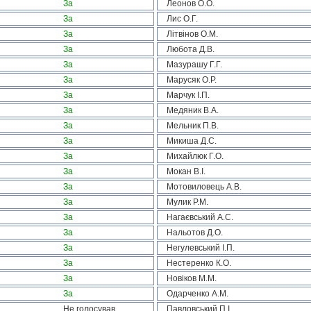
За
Леонов О.О.
За
Лис О.Г.
За
Літвінов О.М.
За
Любота Д.В.
За
Мазурашу Г.Г.
За
Марусяк О.Р.
За
Марчук І.П.
За
Медяник В.А.
За
Мельник П.В.
За
Микиша Д.С.
За
Михайлюк Г.О.
За
Мокан В.І.
За
Мотовиловець А.В.
За
Мулик Р.М.
За
Нагаєвський А.С.
За
Нальотов Д.О.
За
Негулевський І.П.
За
Нестеренко К.О.
За
Новіков М.М.
За
Одарченко А.М.
Не голосував
Павловський П.І.