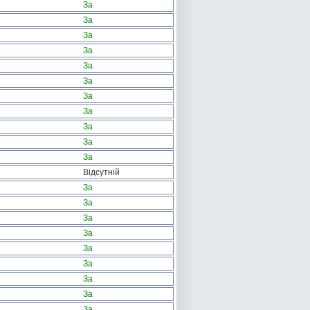
За
За
За
За
За
За
За
За
За
За
За
Відсутній
За
За
За
За
За
За
За
За
За