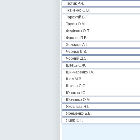
Тістик Р.Я.
Ткаченко О.В.
Торохтій Б.Г.
Трухін О.М.
Федієнко О.П.
Фролов П.В.
Холодов А.І.
Чернєв Є.В.
Чорний Д.С.
Швець С.Ф.
Шинкаренко І.А.
Шол М.В.
Штепа С.С.
Юнаков І.С.
Юрченко О.М.
Яковлєва Н.І.
Яременко Б.В.
Яцик Ю.Г.