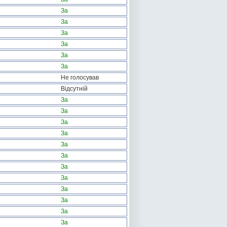
За
За
За
За
За
За
Не голосував
Відсутній
За
За
За
За
За
За
За
За
За
За
За
За