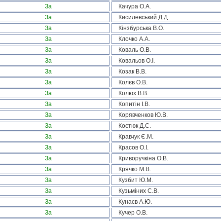
За
Качура О.А.
За
Кисилевський Д.Д.
За
Кінзбурська В.О.
За
Клочко А.А.
За
Коваль О.В.
За
Ковальов О.І.
За
Козак В.В.
За
Колєв О.В.
За
Колюх В.В.
За
Копитін І.В.
За
Корявченков Ю.В.
За
Костюк Д.С.
За
Кравчук Є.М.
За
Красов О.І.
За
Криворучкіна О.В.
За
Крячко М.В.
За
Кузбит Ю.М.
За
Кузьміних С.В.
За
Кунаєв А.Ю.
За
Кучер О.В.