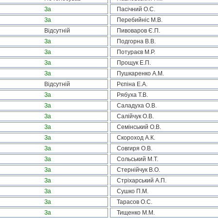
За
Пасічний О.С.
За
Перебийніс М.В.
Відсутній
Пивоваров Є.П.
За
Подгорна В.В.
За
Потураєв М.Р.
За
Прощук Е.П.
За
Пушкаренко А.М.
Відсутній
Рєпіна Е.А.
За
Рябуха Т.В.
За
Саладуха О.В.
За
Салійчук О.В.
За
Семінський О.В.
За
Скороход А.К.
За
Совгиря О.В.
За
Сольський М.Т.
За
Стернійчук В.О.
За
Стріхарський А.П.
За
Сушко П.М.
За
Тарасов О.С.
За
Тищенко М.М.