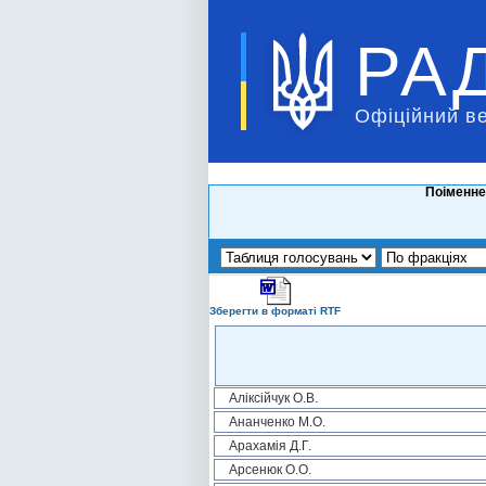
РА
Офіційний в
Поіменне
Зберегти в форматі RTF
Аліксійчук О.В.
Ананченко М.О.
Арахамія Д.Г.
Арсенюк О.О.