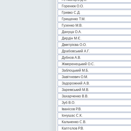
Горенюк О.О.
Гривко С.Д.
Грищенко Т.М.
Гузенко М.В.
Дануца О.А.
Дирдін М.Є.
Дмитрієва О.О.
Драбовський А.Г.
Дубнов А.В.
Жмеренецький О.С.
Заблоцький М.Б.
Завітневич О.М.
Задорожний А.В.
Заремський М.В.
Захарченко В.В.
Зуб В.О.
Іванісов Р.В.
Іонушас С.К.
Кальченко С.В.
Каптєлов Р.В.