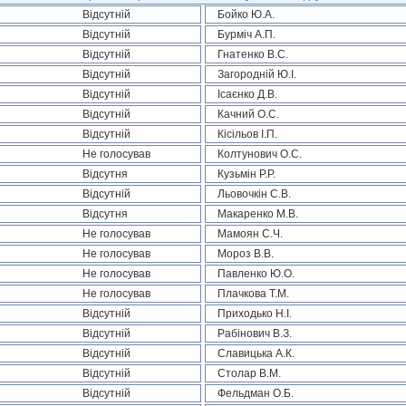
Відсутній
Бойко Ю.А.
Відсутній
Бурміч А.П.
Відсутній
Гнатенко В.С.
Відсутній
Загородній Ю.І.
Відсутній
Ісаєнко Д.В.
Відсутній
Качний О.С.
Відсутній
Кісільов І.П.
Не голосував
Колтунович О.С.
Відсутня
Кузьмін Р.Р.
Відсутній
Льовочкін С.В.
Відсутня
Макаренко М.В.
Не голосував
Мамоян С.Ч.
Не голосував
Мороз В.В.
Не голосував
Павленко Ю.О.
Не голосував
Плачкова Т.М.
Відсутній
Приходько Н.І.
Відсутній
Рабінович В.З.
Відсутній
Славицька А.К.
Відсутній
Столар В.М.
Відсутній
Фельдман О.Б.