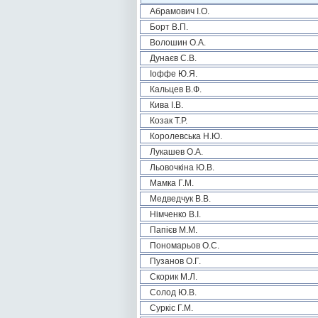
Абрамович І.О.
Борт В.П.
Волошин О.А.
Дунаєв С.В.
Іоффе Ю.Я.
Кальцев В.Ф.
Кива І.В.
Козак Т.Р.
Королевська Н.Ю.
Лукашев О.А.
Льовочкіна Ю.В.
Мамка Г.М.
Медведчук В.В.
Німченко В.І.
Папієв М.М.
Пономарьов О.С.
Пузанов О.Г.
Скорик М.Л.
Солод Ю.В.
Суркіс Г.М.