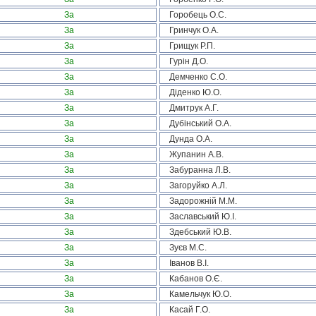
За
Горобець О.С.
За
Гринчук О.А.
За
Грищук Р.П.
За
Гурін Д.О.
За
Демченко С.О.
За
Діденко Ю.О.
За
Дмитрук А.Г.
За
Дубінський О.А.
За
Дунда О.А.
За
Жупанин А.В.
За
Забуранна Л.В.
За
Загоруйко А.Л.
За
Задорожній М.М.
За
Заславський Ю.І.
За
Здебський Ю.В.
За
Зуєв М.С.
За
Іванов В.І.
За
Кабанов О.Є.
За
Камельчук Ю.О.
За
Касай Г.О.