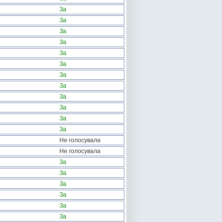
За
За
За
За
За
За
За
За
За
За
За
За
Не голосувала
Не голосувала
За
За
За
За
За
За