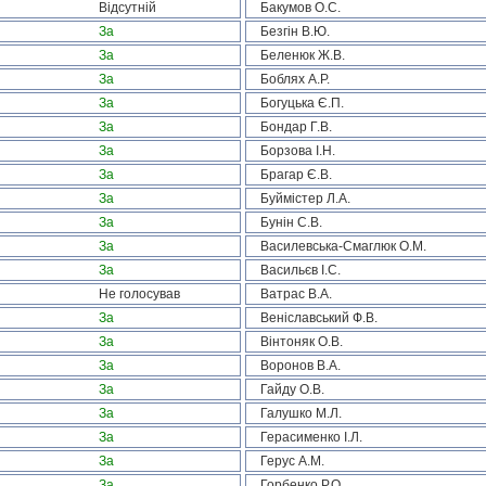
Відсутній
Бакумов О.С.
За
Безгін В.Ю.
За
Беленюк Ж.В.
За
Боблях А.Р.
За
Богуцька Є.П.
За
Бондар Г.В.
За
Борзова І.Н.
За
Брагар Є.В.
За
Буймістер Л.А.
За
Бунін С.В.
За
Василевська-Смаглюк О.М.
За
Васильєв І.С.
Не голосував
Ватрас В.А.
За
Веніславський Ф.В.
За
Вінтоняк О.В.
За
Воронов В.А.
За
Гайду О.В.
За
Галушко М.Л.
За
Герасименко І.Л.
За
Герус А.М.
За
Горбенко Р.О.