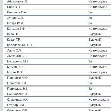
Абрамович І.О.
Не голосував
Борт В.П.
Не голосував
Волошин О.А.
За
Дунаєв С.В.
За
Іоффе Ю.Я.
За
Кальцев В.Ф.
Не голосував
Кива І.В.
Відсутній
Козак Т.Р.
Відсутній
Королевська Н.Ю.
Відсутня
Ларін С.М.
Не голосував
Льовочкін С.В.
Не голосував
Макаренко М.В.
За
Мамоян С.Ч.
Не голосував
Мороз В.В.
Не голосував
Павленко Ю.О.
Відсутній
Плачкова Т.М.
За
Приходько Н.І.
За
Рабінович В.З.
Відсутній
Славицька А.К.
Не голосувала
Столар В.М.
Відсутній
Фельдман О.Б.
Відсутній