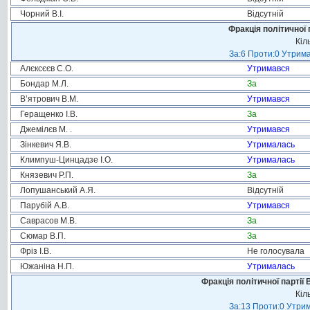
Чорний В.І.
Відсутній
Фракція політичної 
Кіл
За:6 Проти:0 Утрима
Алєксєєв С.О.
Утримався
Бондар М.Л.
За
В’ятрович В.М.
Утримався
Геращенко І.В.
За
Джемілєв М. .
Утримався
Зінкевич Я.В.
Утрималась
Климпуш-Цинцадзе І.О.
Утрималась
Князевич Р.П.
За
Лопушанський А.Я.
Відсутній
Парубій А.В.
Утримався
Саврасов М.В.
За
Сюмар В.П.
За
Фріз І.В.
Не голосувала
Южаніна Н.П.
Утрималась
Фракція політичної партії
Кіл
За:13 Проти:0 Утрим