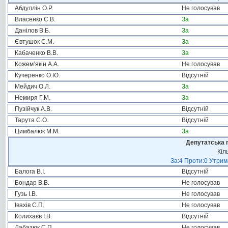
Абдуллін О.Р.
Не голосував
Власенко С.В.
За
Данілов В.Б.
За
Євтушок С.М.
За
Кабаченко В.В.
За
Кожем’якін А.А.
Не голосував
Кучеренко О.Ю.
Відсутній
Мейдич О.Л.
За
Немиря Г.М.
За
Пузійчук А.В.
Відсутній
Тарута С.О.
Відсутній
Цимбалюк М.М.
За
Депутатська 
Кіл
За:4 Проти:0 Утрим
Балога В.І.
Відсутній
Бондар В.В.
Не голосував
Гузь І.В.
Не голосував
Івахів С.П.
Не голосував
Колихаєв І.В.
Відсутній
Лабазюк С.П.
Не голосував