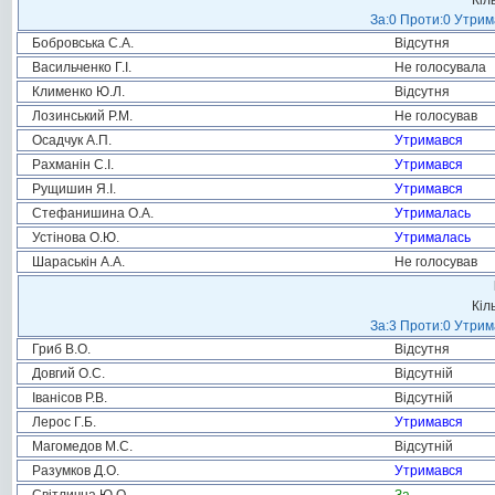
Кіл
За:0 Проти:0 Утрим
Бобровська С.А.
Відсутня
Васильченко Г.І.
Не голосувала
Клименко Ю.Л.
Відсутня
Лозинський Р.М.
Не голосував
Осадчук А.П.
Утримався
Рахманін С.І.
Утримався
Рущишин Я.І.
Утримався
Стефанишина О.А.
Утрималась
Устінова О.Ю.
Утрималась
Шараськін А.А.
Не голосував
Кіл
За:3 Проти:0 Утрим
Гриб В.О.
Відсутня
Довгий О.С.
Відсутній
Іванісов Р.В.
Відсутній
Лерос Г.Б.
Утримався
Магомедов М.С.
Відсутній
Разумков Д.О.
Утримався