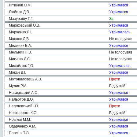
Літвінов О.М.
Утримався
Любота Д.В.
Утримався
Мазурашу Г.Г.
За
Маріковський О.В.
Утримався
Марченко Л.І.
Утрималась
Маслов Д.В.
Не голосував
Медяник В.А.
Утримався
Мельник П.В.
Не голосував
Микиша Д.С.
Не голосував
Михайлюк Г.О.
Утрималась
Мокан В.І.
Утримався
Мотовиловець А.В.
Проти
Мулик Р.М.
Відсутній
Нагаєвський А.С.
Утримався
Нальотов Д.О.
Утримався
Негулевський І.П.
Проти
Нестеренко К.О.
Відсутній
Новіков М.М.
Утримався
Одарченко А.М.
Утримався
Павліш П.В.
Утримався