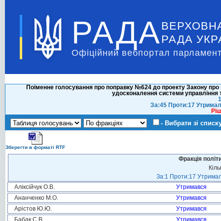
РАДА
ВЕРХОВН
РАДА УКР
Офіційний вебпортал парламент
Поіменне голосування про поправку №624 до проекту Закону про 
удосконалення системи управління т
1
За:45 Проти:17 Утримал
Ріш
- Вибрати зі списк
Зберегти в форматі RTF
Фракція політ
Кіль
За:1 Проти:17 Утримал
Аліксійчук О.В.
Утримався
Ананченко М.О.
Утримався
Арістов Ю.Ю.
Утримався
Бабак С.В.
Утримався