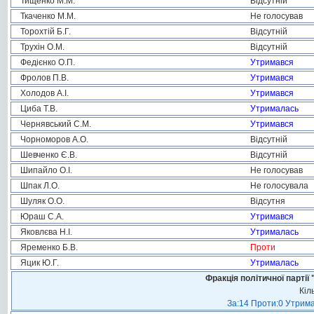
Тищенко М.М.
Відсутній
Ткаченко М.М.
Не голосував
Торохтій Б.Г.
Відсутній
Трухін О.М.
Відсутній
Федієнко О.П.
Утримався
Фролов П.В.
Утримався
Холодов А.І.
Утримався
Циба Т.В.
Утрималась
Чернявський С.М.
Утримався
Чорноморов А.О.
Відсутній
Шевченко Є.В.
Відсутній
Шипайло О.І.
Не голосував
Шпак Л.О.
Не голосувала
Шуляк О.О.
Відсутня
Юраш С.А.
Утримався
Яковлєва Н.І.
Утрималась
Яременко Б.В.
Проти
Яцик Ю.Г.
Утрималась
Фракція політичної пар
Кіл
За:14 Проти:0 Утрима