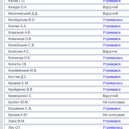
Касай Г.О.
Утримався
Качура О.А.
Відсутній
Кисилевський Д.Д.
Відсутній
Кінзбурська В.О.
Утрималась
Клочко А.А.
Утримався
Ковальов А.В.
Утримався
Ковальчук О.В.
Утримався
Колебошин С.В.
Утримався
Колісник А.С.
Відсутня
Копанчук О.Є.
Утрималась
Копитін І.В.
Утримався
Корявченков Ю.В.
Утримався
Костюк Д.С.
Утримався
Кравчук Є.М.
Утрималась
Крейденко В.В.
Утримався
Кривошеєв І.С.
Відсутній
Кузбит Ю.М.
Не голосував
Кузьміних С.В.
Утримався
Кунаєв А.Ю.
Не голосував
Лаба М.М.
Утримався
Лис О.Г.
Утрималась