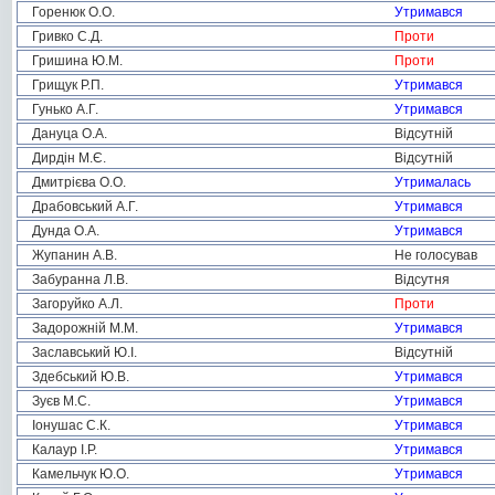
Горенюк О.О.
Утримався
Гривко С.Д.
Проти
Гришина Ю.М.
Проти
Грищук Р.П.
Утримався
Гунько А.Г.
Утримався
Дануца О.А.
Відсутній
Дирдін М.Є.
Відсутній
Дмитрієва О.О.
Утрималась
Драбовський А.Г.
Утримався
Дунда О.А.
Утримався
Жупанин А.В.
Не голосував
Забуранна Л.В.
Відсутня
Загоруйко А.Л.
Проти
Задорожній М.М.
Утримався
Заславський Ю.І.
Відсутній
Здебський Ю.В.
Утримався
Зуєв М.С.
Утримався
Іонушас С.К.
Утримався
Калаур І.Р.
Утримався
Камельчук Ю.О.
Утримався