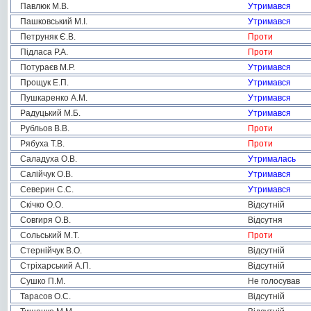
Павлюк М.В.
Утримався
Пашковський М.І.
Утримався
Петруняк Є.В.
Проти
Підласа Р.А.
Проти
Потураєв М.Р.
Утримався
Прощук Е.П.
Утримався
Пушкаренко А.М.
Утримався
Радуцький М.Б.
Утримався
Рубльов В.В.
Проти
Рябуха Т.В.
Проти
Саладуха О.В.
Утрималась
Салійчук О.В.
Утримався
Северин С.С.
Утримався
Скічко О.О.
Відсутній
Совгиря О.В.
Відсутня
Сольський М.Т.
Проти
Стернійчук В.О.
Відсутній
Стріхарський А.П.
Відсутній
Сушко П.М.
Не голосував
Тарасов О.С.
Відсутній