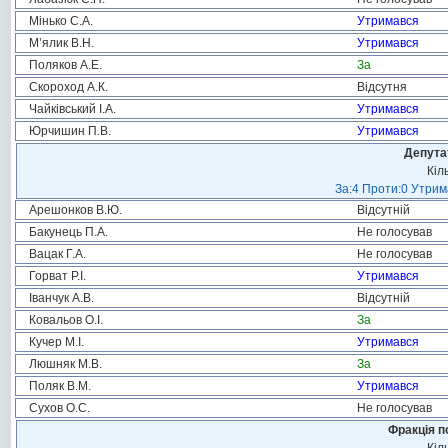
Мінько С.А.
Утримався
М’ялик В.Н.
Утримався
Поляков А.Е.
За
Скороход А.К.
Відсутня
Чайківський І.А.
Утримався
Юрчишин П.В.
Утримався
Депута
Кіл
За:4 Проти:0 Утрим
Арешонков В.Ю.
Відсутній
Бакунець П.А.
Не голосував
Вацак Г.А.
Не голосував
Горват Р.І.
Утримався
Іванчук А.В.
Відсутній
Ковальов О.І.
За
Кучер М.І.
Утримався
Люшняк М.В.
За
Поляк В.М.
Утримався
Сухов О.С.
Не голосував
Фракція п