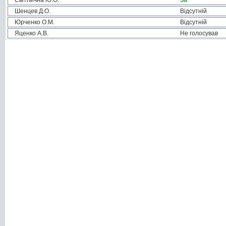
Світлична Ю.О.
За
Шенцев Д.О.
Відсутній
Юрченко О.М.
Відсутній
Яценко А.В.
Не голосував