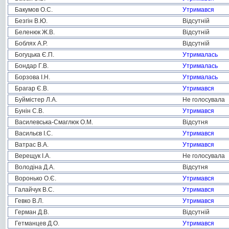
Бакумов О.С.
Утримався
Безгін В.Ю.
Відсутній
Беленюк Ж.В.
Відсутній
Боблях А.Р.
Відсутній
Богуцька Є.П.
Утрималась
Бондар Г.В.
Утрималась
Борзова І.Н.
Утрималась
Брагар Є.В.
Утримався
Буймістер Л.А.
Не голосувала
Бунін С.В.
Утримався
Василевська-Смаглюк О.М.
Відсутня
Васильєв І.С.
Утримався
Ватрас В.А.
Утримався
Верещук І.А.
Не голосувала
Володіна Д.А.
Відсутня
Воронько О.Є.
Утримався
Галайчук В.С.
Утримався
Гевко В.Л.
Утримався
Герман Д.В.
Відсутній
Гетманцев Д.О.
Утримався