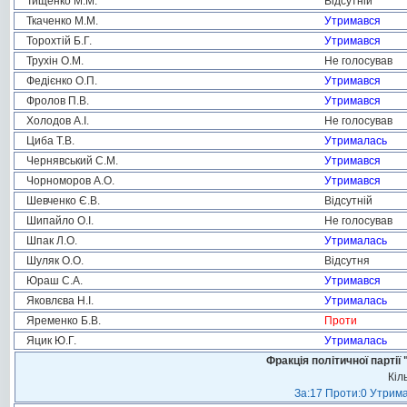
Тищенко М.М.
Відсутній
Ткаченко М.М.
Утримався
Торохтій Б.Г.
Утримався
Трухін О.М.
Не голосував
Федієнко О.П.
Утримався
Фролов П.В.
Утримався
Холодов А.І.
Не голосував
Циба Т.В.
Утрималась
Чернявський С.М.
Утримався
Чорноморов А.О.
Утримався
Шевченко Є.В.
Відсутній
Шипайло О.І.
Не голосував
Шпак Л.О.
Утрималась
Шуляк О.О.
Відсутня
Юраш С.А.
Утримався
Яковлєва Н.І.
Утрималась
Яременко Б.В.
Проти
Яцик Ю.Г.
Утрималась
Фракція політичної пар
Кіл
За:17 Проти:0 Утрима