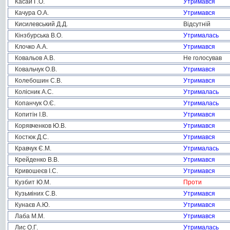
Касай Г.О.
Утримався
Качура О.А.
Утримався
Кисилевський Д.Д.
Відсутній
Кінзбурська В.О.
Утрималась
Клочко А.А.
Утримався
Ковальов А.В.
Не голосував
Ковальчук О.В.
Утримався
Колебошин С.В.
Утримався
Колісник А.С.
Утрималась
Копанчук О.Є.
Утрималась
Копитін І.В.
Утримався
Корявченков Ю.В.
Утримався
Костюк Д.С.
Утримався
Кравчук Є.М.
Утрималась
Крейденко В.В.
Утримався
Кривошеєв І.С.
Утримався
Кузбит Ю.М.
Проти
Кузьміних С.В.
Утримався
Кунаєв А.Ю.
Утримався
Лаба М.М.
Утримався
Лис О.Г.
Утрималась