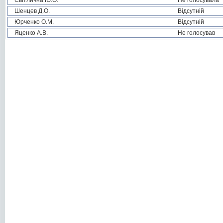
Світлична Ю.О.
Не голосувала
Шенцев Д.О.
Відсутній
Юрченко О.М.
Відсутній
Яценко А.В.
Не голосував