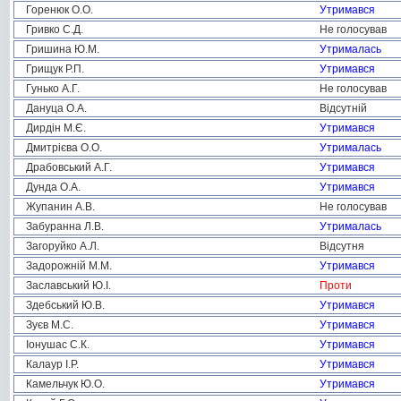
Горенюк О.О.
Утримався
Гривко С.Д.
Не голосував
Гришина Ю.М.
Утрималась
Грищук Р.П.
Утримався
Гунько А.Г.
Не голосував
Дануца О.А.
Відсутній
Дирдін М.Є.
Утримався
Дмитрієва О.О.
Утрималась
Драбовський А.Г.
Утримався
Дунда О.А.
Утримався
Жупанин А.В.
Не голосував
Забуранна Л.В.
Утрималась
Загоруйко А.Л.
Відсутня
Задорожній М.М.
Утримався
Заславський Ю.І.
Проти
Здебський Ю.В.
Утримався
Зуєв М.С.
Утримався
Іонушас С.К.
Утримався
Калаур І.Р.
Утримався
Камельчук Ю.О.
Утримався