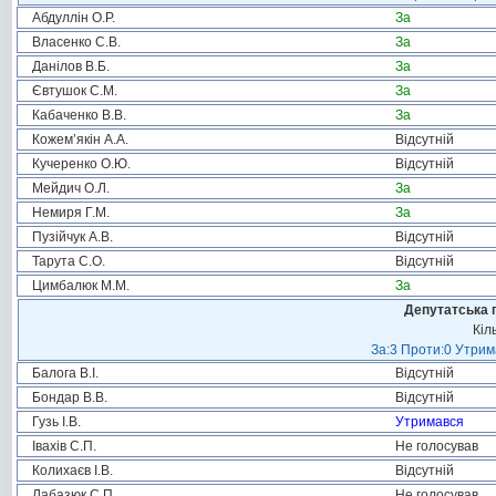
Абдуллін О.Р.
За
Власенко С.В.
За
Данілов В.Б.
За
Євтушок С.М.
За
Кабаченко В.В.
За
Кожем’якін А.А.
Відсутній
Кучеренко О.Ю.
Відсутній
Мейдич О.Л.
За
Немиря Г.М.
За
Пузійчук А.В.
Відсутній
Тарута С.О.
Відсутній
Цимбалюк М.М.
За
Депутатська 
Кіл
За:3 Проти:0 Утрим
Балога В.І.
Відсутній
Бондар В.В.
Відсутній
Гузь І.В.
Утримався
Івахів С.П.
Не голосував
Колихаєв І.В.
Відсутній
Лабазюк С.П.
Не голосував