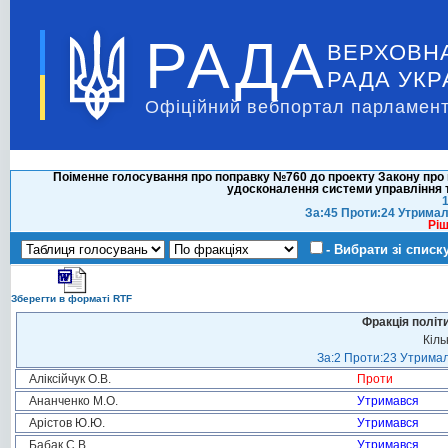
РАДА
ВЕРХОВН
РАДА УКР
Офіційний вебпортал парламент
Поіменне голосування про поправку №760 до проекту Закону про 
удосконалення системи управління т
1
За:45 Проти:24 Утримал
Ріш
- Вибрати зі списк
Зберегти в форматі RTF
Фракція політ
Кіль
За:2 Проти:23 Утримал
Аліксійчук О.В.
Проти
Ананченко М.О.
Утримався
Арістов Ю.Ю.
Утримався
Бабак С.В.
Утримався