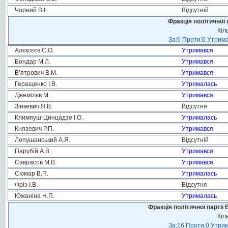
Чорний В.І.
Відсутній
Фракція політичної 
Кіл
За:0 Проти:0 Утрима
Алєксєєв С.О.
Утримався
Бондар М.Л.
Утримався
В’ятрович В.М.
Утримався
Геращенко І.В.
Утрималась
Джемілєв М. .
Утримався
Зінкевич Я.В.
Відсутня
Климпуш-Цинцадзе І.О.
Утрималась
Князевич Р.П.
Утримався
Лопушанський А.Я.
Відсутній
Парубій А.В.
Утримався
Саврасов М.В.
Утримався
Сюмар В.П.
Утрималась
Фріз І.В.
Відсутня
Южаніна Н.П.
Утрималась
Фракція політичної партії
Кіл
За:16 Проти:0 Утрим