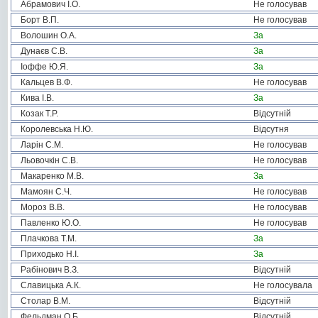
Абрамович І.О.
Не голосував
Борт В.П.
Не голосував
Волошин О.А.
За
Дунаєв С.В.
За
Іоффе Ю.Я.
За
Кальцев В.Ф.
Не голосував
Кива І.В.
За
Козак Т.Р.
Відсутній
Королевська Н.Ю.
Відсутня
Ларін С.М.
Не голосував
Льовочкін С.В.
Не голосував
Макаренко М.В.
За
Мамоян С.Ч.
Не голосував
Мороз В.В.
Не голосував
Павленко Ю.О.
Не голосував
Плачкова Т.М.
За
Приходько Н.І.
За
Рабінович В.З.
Відсутній
Славицька А.К.
Не голосувала
Столар В.М.
Відсутній
Фельдман О.Б.
Відсутній