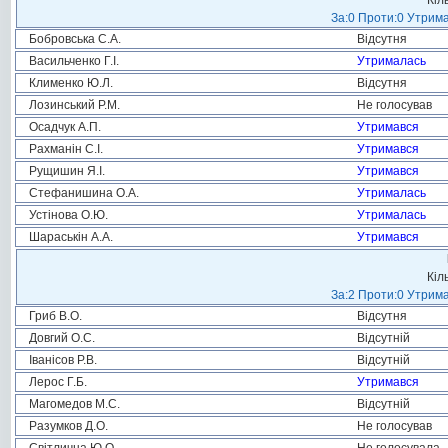
Кіл
За:0 Проти:0 Утрима
Бобровська С.А.
Відсутня
Васильченко Г.І.
Утрималась
Клименко Ю.Л.
Відсутня
Лозинський Р.М.
Не голосував
Осадчук А.П.
Утримався
Рахманін С.І.
Утримався
Рущишин Я.І.
Утримався
Стефанишина О.А.
Утрималась
Устінова О.Ю.
Утрималась
Шараськін А.А.
Утримався
Кіл
За:2 Проти:0 Утрима
Гриб В.О.
Відсутня
Довгий О.С.
Відсутній
Іванісов Р.В.
Відсутній
Лерос Г.Б.
Утримався
Магомедов М.С.
Відсутній
Разумков Д.О.
Не голосував