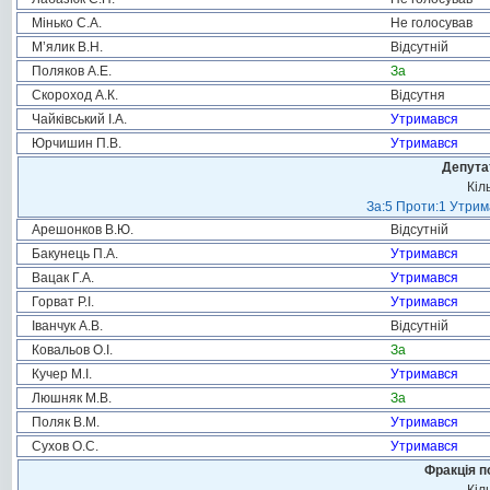
Мінько С.А.
Не голосував
М’ялик В.Н.
Відсутній
Поляков А.Е.
За
Скороход А.К.
Відсутня
Чайківський І.А.
Утримався
Юрчишин П.В.
Утримався
Депута
Кіл
За:5 Проти:1 Утрим
Арешонков В.Ю.
Відсутній
Бакунець П.А.
Утримався
Вацак Г.А.
Утримався
Горват Р.І.
Утримався
Іванчук А.В.
Відсутній
Ковальов О.І.
За
Кучер М.І.
Утримався
Люшняк М.В.
За
Поляк В.М.
Утримався
Сухов О.С.
Утримався
Фракція п