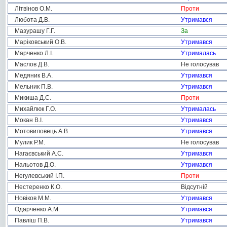
Літвінов О.М.
Проти
Любота Д.В.
Утримався
Мазурашу Г.Г.
За
Маріковський О.В.
Утримався
Марченко Л.І.
Утрималась
Маслов Д.В.
Не голосував
Медяник В.А.
Утримався
Мельник П.В.
Утримався
Микиша Д.С.
Проти
Михайлюк Г.О.
Утрималась
Мокан В.І.
Утримався
Мотовиловець А.В.
Утримався
Мулик Р.М.
Не голосував
Нагаєвський А.С.
Утримався
Нальотов Д.О.
Утримався
Негулевський І.П.
Проти
Нестеренко К.О.
Відсутній
Новіков М.М.
Утримався
Одарченко А.М.
Утримався
Павліш П.В.
Утримався