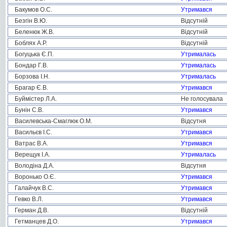
Бакумов О.С.
Утримався
Безгін В.Ю.
Відсутній
Беленюк Ж.В.
Відсутній
Боблях А.Р.
Відсутній
Богуцька Є.П.
Утрималась
Бондар Г.В.
Утрималась
Борзова І.Н.
Утрималась
Брагар Є.В.
Утримався
Буймістер Л.А.
Не голосувала
Бунін С.В.
Утримався
Василевська-Смаглюк О.М.
Відсутня
Васильєв І.С.
Утримався
Ватрас В.А.
Утримався
Верещук І.А.
Утрималась
Володіна Д.А.
Відсутня
Воронько О.Є.
Утримався
Галайчук В.С.
Утримався
Гевко В.Л.
Утримався
Герман Д.В.
Відсутній
Гетманцев Д.О.
Утримався