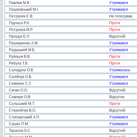
Павлюк М.В.
Утримався
Пашковський М.І.
Утримався
Петруняк Є.В.
Не голосував
Підласа Р.А.
Проти
Потураєв М.Р.
Проти
Прощук Е.П.
Відсутній
Пушкаренко А.М.
Утримався
Радуцький М.Б.
Утримався
Рубльов В.В.
Проти
Рябуха Т.В.
Проти
Саладуха О.В.
Утрималась
Салійчук О.В.
Утримався
Северин С.С.
Утримався
Скічко О.О.
Відсутній
Совгиря О.В.
Відсутня
Сольський М.Т.
Проти
Стернійчук В.О.
Відсутній
Стріхарський А.П.
Утримався
Сушко П.М.
Утримався
Тарасов О.С.
Відсутній