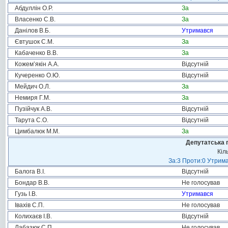
Абдуллін О.Р.
За
Власенко С.В.
За
Данілов В.Б.
Утримався
Євтушок С.М.
За
Кабаченко В.В.
За
Кожем’якін А.А.
Відсутній
Кучеренко О.Ю.
Відсутній
Мейдич О.Л.
За
Немиря Г.М.
За
Пузійчук А.В.
Відсутній
Тарута С.О.
Відсутній
Цимбалюк М.М.
За
Депутатська 
Кіл
За:3 Проти:0 Утрима
Балога В.І.
Відсутній
Бондар В.В.
Не голосував
Гузь І.В.
Утримався
Івахів С.П.
Не голосував
Колихаєв І.В.
Відсутній
Лабазюк С.П.
Не голосував