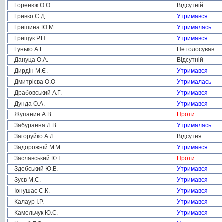
Горенюк О.О.
Відсутній
Гривко С.Д.
Утримався
Гришина Ю.М.
Утрималась
Грищук Р.П.
Утримався
Гунько А.Г.
Не голосував
Дануца О.А.
Відсутній
Дирдін М.Є.
Утримався
Дмитрієва О.О.
Утрималась
Драбовський А.Г.
Утримався
Дунда О.А.
Утримався
Жупанин А.В.
Проти
Забуранна Л.В.
Утрималась
Загоруйко А.Л.
Відсутня
Задорожній М.М.
Утримався
Заславський Ю.І.
Проти
Здебський Ю.В.
Утримався
Зуєв М.С.
Утримався
Іонушас С.К.
Утримався
Калаур І.Р.
Утримався
Камельчук Ю.О.
Утримався