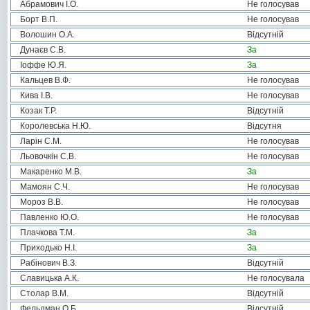
Абрамович І.О.
Не голосував
Борт В.П.
Не голосував
Волошин О.А.
Відсутній
Дунаєв С.В.
За
Іоффе Ю.Я.
За
Кальцев В.Ф.
Не голосував
Кива І.В.
Не голосував
Козак Т.Р.
Відсутній
Королевська Н.Ю.
Відсутня
Ларін С.М.
Не голосував
Льовочкін С.В.
Не голосував
Макаренко М.В.
За
Мамоян С.Ч.
Не голосував
Мороз В.В.
Не голосував
Павленко Ю.О.
Не голосував
Плачкова Т.М.
За
Приходько Н.І.
За
Рабінович В.З.
Відсутній
Славицька А.К.
Не голосувала
Столар В.М.
Відсутній
Фельдман О.Б.
Відсутній