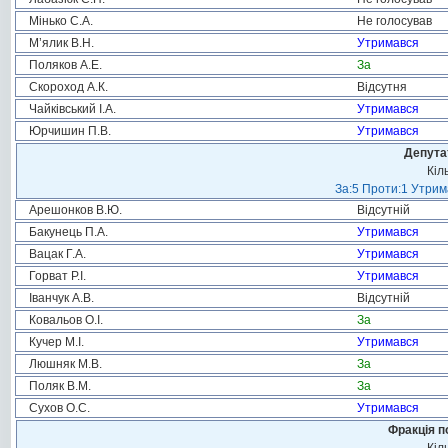
Мінько С.А.
Не голосував
М’ялик В.Н.
Утримався
Поляков А.Е.
За
Скороход А.К.
Відсутня
Чайківський І.А.
Утримався
Юрчишин П.В.
Утримався
Депута
Кіл
За:5 Проти:1 Утрим
Арешонков В.Ю.
Відсутній
Бакунець П.А.
Утримався
Вацак Г.А.
Утримався
Горват Р.І.
Утримався
Іванчук А.В.
Відсутній
Ковальов О.І.
За
Кучер М.І.
Утримався
Люшняк М.В.
За
Поляк В.М.
За
Сухов О.С.
Утримався
Фракція п