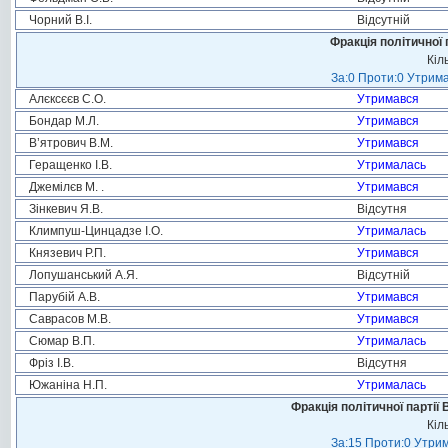
Чорний В.І.
Відсутній
Фракція політичної 
Кіл
За:0 Проти:0 Утрима
Алєксєєв С.О.
Утримався
Бондар М.Л.
Утримався
В’ятрович В.М.
Утримався
Геращенко І.В.
Утрималась
Джемілєв М. .
Утримався
Зінкевич Я.В.
Відсутня
Климпуш-Цинцадзе І.О.
Утрималась
Князевич Р.П.
Утримався
Лопушанський А.Я.
Відсутній
Парубій А.В.
Утримався
Саврасов М.В.
Утримався
Сюмар В.П.
Утрималась
Фріз І.В.
Відсутня
Южаніна Н.П.
Утрималась
Фракція політичної партії
Кіл
За:15 Проти:0 Утрим