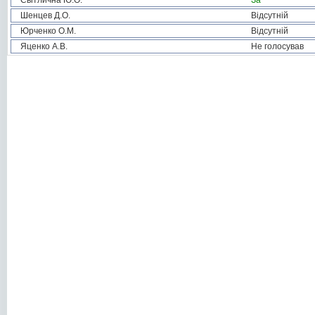
Світлична Ю.О.
За
Шенцев Д.О.
Відсутній
Юрченко О.М.
Відсутній
Яценко А.В.
Не голосував