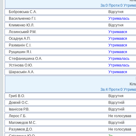
Кіл
За:0 Проти:0 Утрима
Бобровська С.А.
Відсутня
Васильченко Г.І.
Утрималась
Клименко Ю.Л.
Відсутня
Лозинський Р.М.
Утримався
Осадчук А.П.
Утримався
Рахманін С.І.
Утримався
Рущишин Я.І.
Утримався
Стефанишина О.А.
Утрималась
Устінова О.Ю.
Утрималась
Шараськін А.А.
Утримався
Кіл
За:4 Проти:0 Утрима
Гриб В.О.
Відсутня
Довгий О.С.
Відсутній
Іванісов Р.В.
Відсутній
Лерос Г.Б.
Не голосував
Магомедов М.С.
Відсутній
Разумков Д.О.
Не голосував