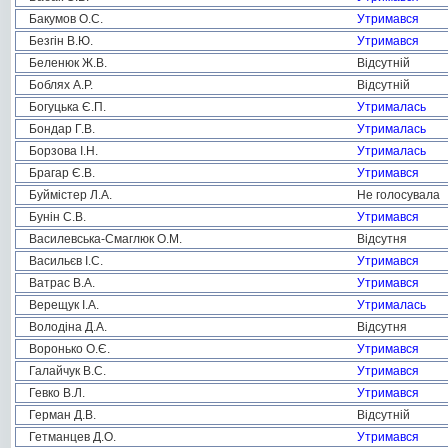
Бакумов О.С.
Утримався
Безгін В.Ю.
Утримався
Беленюк Ж.В.
Відсутній
Боблях А.Р.
Відсутній
Богуцька Є.П.
Утрималась
Бондар Г.В.
Утрималась
Борзова І.Н.
Утрималась
Брагар Є.В.
Утримався
Буймістер Л.А.
Не голосувала
Бунін С.В.
Утримався
Василевська-Смаглюк О.М.
Відсутня
Васильєв І.С.
Утримався
Ватрас В.А.
Утримався
Верещук І.А.
Утрималась
Володіна Д.А.
Відсутня
Воронько О.Є.
Утримався
Галайчук В.С.
Утримався
Гевко В.Л.
Утримався
Герман Д.В.
Відсутній
Гетманцев Д.О.
Утримався