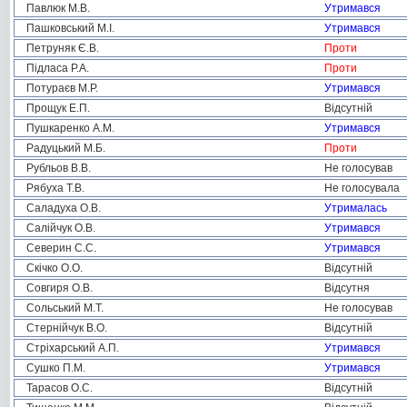
Павлюк М.В.
Утримався
Пашковський М.І.
Утримався
Петруняк Є.В.
Проти
Підласа Р.А.
Проти
Потураєв М.Р.
Утримався
Прощук Е.П.
Відсутній
Пушкаренко А.М.
Утримався
Радуцький М.Б.
Проти
Рубльов В.В.
Не голосував
Рябуха Т.В.
Не голосувала
Саладуха О.В.
Утрималась
Салійчук О.В.
Утримався
Северин С.С.
Утримався
Скічко О.О.
Відсутній
Совгиря О.В.
Відсутня
Сольський М.Т.
Не голосував
Стернійчук В.О.
Відсутній
Стріхарський А.П.
Утримався
Сушко П.М.
Утримався
Тарасов О.С.
Відсутній