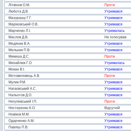
Літвінов О.М.
Проти
Любота Д.В.
Утримався
Мазурашу Г.Г.
Утримався
Маріковський О.В.
Утримався
Марченко Л.І.
Утрималась
Маслов Д.В.
Не голосував
Медяник В.А.
Утримався
Мельник П.В.
Утримався
Микиша Д.С.
Проти
Михайлюк Г.О.
Утрималась
Мокан В.І.
Утримався
Мотовиловець А.В.
Проти
Мулик Р.М.
Утримався
Нагаєвський А.С.
Утримався
Нальотов Д.О.
Утримався
Негулевський І.П.
Проти
Нестеренко К.О.
Відсутній
Новіков М.М.
Утримався
Одарченко А.М.
Утримався
Павліш П.В.
Утримався