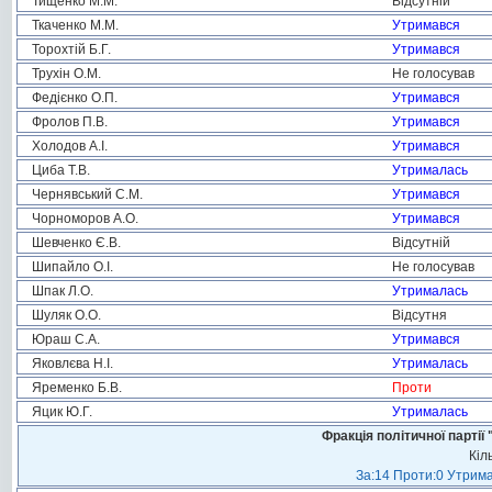
Тищенко М.М.
Відсутній
Ткаченко М.М.
Утримався
Торохтій Б.Г.
Утримався
Трухін О.М.
Не голосував
Федієнко О.П.
Утримався
Фролов П.В.
Утримався
Холодов А.І.
Утримався
Циба Т.В.
Утрималась
Чернявський С.М.
Утримався
Чорноморов А.О.
Утримався
Шевченко Є.В.
Відсутній
Шипайло О.І.
Не голосував
Шпак Л.О.
Утрималась
Шуляк О.О.
Відсутня
Юраш С.А.
Утримався
Яковлєва Н.І.
Утрималась
Яременко Б.В.
Проти
Яцик Ю.Г.
Утрималась
Фракція політичної пар
Кіл
За:14 Проти:0 Утрима