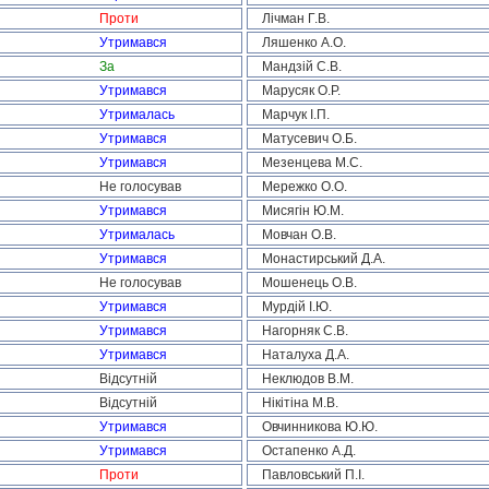
Проти
Лічман Г.В.
Утримався
Ляшенко А.О.
За
Мандзій С.В.
Утримався
Марусяк О.Р.
Утрималась
Марчук І.П.
Утримався
Матусевич О.Б.
Утримався
Мезенцева М.С.
Не голосував
Мережко О.О.
Утримався
Мисягін Ю.М.
Утрималась
Мовчан О.В.
Утримався
Монастирський Д.А.
Не голосував
Мошенець О.В.
Утримався
Мурдій І.Ю.
Утримався
Нагорняк С.В.
Утримався
Наталуха Д.А.
Відсутній
Неклюдов В.М.
Відсутній
Нікітіна М.В.
Утримався
Овчинникова Ю.Ю.
Утримався
Остапенко А.Д.
Проти
Павловський П.І.