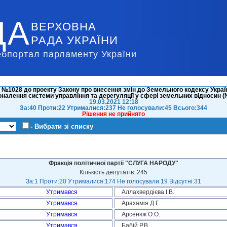
ДА
ВЕРХОВНА
РАДА УКРАЇНИ
ебпортал парламенту України
 №1028 до проекту Закону про внесення змін до Земельного кодексу Україн
налення системи управління та дерегуляції у сфері земельних відносин 
19.03.2021 12:18
За:40 Проти:22 Утрималися:237 Не голосували:45 Всього:344
Рішення не прийнято
- Вибрати зі списку
Фракція політичної партії "СЛУГА НАРОДУ"
Кількість депутатів: 245
За:1 Проти:20 Утрималися:174 Не голосували:19 Відсутні:31
Утримався
Аллахвердієва І.В.
Утримався
Арахамія Д.Г.
Утримався
Арсенюк О.О.
Утримався
Бабій Р.В.