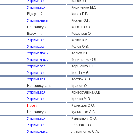
Утримався
Касай К.І.
Утримався
Кириченко М.О.
Відсутній
Кицак Б.В.
Утрималась
Кісєль Ю.Г.
Не голосував
Коваль О.В.
Відсутній
Ковальов О.І.
Утримався
Козак В.В.
Утримався
Колєв О.В.
Утрималась
Колюх В.В.
Утрималась
Копиленко О.Л.
Утримався
Корнієнко О.С.
Утримався
Костін А.Є.
Утримався
Костюх А.В.
Не голосувала
Красов О.І.
Утримався
Криворучкіна О.В.
Утримався
Крячко М.В.
Проти
Кузнєцов О.О.
Не голосував
Культенко А.В.
Утримався
Куницький О.О.
Утримався
Леонов О.О.
Утрималась
Литвиненко С.А.