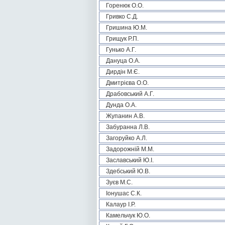
Горенюк О.О.
Гривко С.Д.
Гришина Ю.М.
Грищук Р.П.
Гунько А.Г.
Дануца О.А.
Дирдін М.Є.
Дмитрієва О.О.
Драбовський А.Г.
Дунда О.А.
Жупанин А.В.
Забуранна Л.В.
Загоруйко А.Л.
Задорожній М.М.
Заславський Ю.І.
Здебський Ю.В.
Зуєв М.С.
Іонушас С.К.
Калаур І.Р.
Камельчук Ю.О.