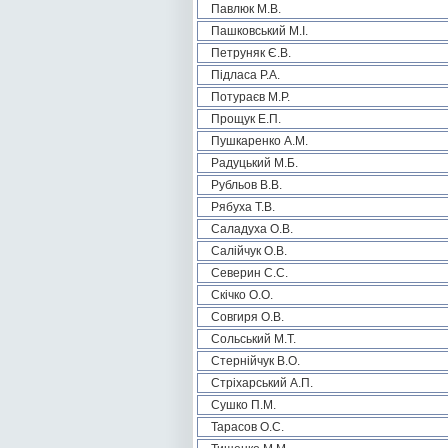
Павлюк М.В.
Пашковський М.І.
Петруняк Є.В.
Підласа Р.А.
Потураєв М.Р.
Прощук Е.П.
Пушкаренко А.М.
Радуцький М.Б.
Рубльов В.В.
Рябуха Т.В.
Саладуха О.В.
Салійчук О.В.
Северин С.С.
Скічко О.О.
Совгиря О.В.
Сольський М.Т.
Стернійчук В.О.
Стріхарський А.П.
Сушко П.М.
Тарасов О.С.