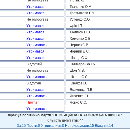
Не голосував
Тістик Р.Я.
Утримався
Ткаченко О.М.
Утримався
Третьякова Г.М.
Не голосував
Устенко О.О.
Утримався
Фріс І.П.
Утримався
Халімон П.В.
Утримався
Хоменко О.В.
Утрималась
Чернєв Є.В.
Утримався
Чорний Д.С.
Утримався
Швець С.Ф.
Відсутній
Шинкаренко І.А.
Не голосував
Шол М.В.
Утрималась
Штепа С.С.
Відсутня
Юнаков І.С.
Утримався
Якименко П.В.
Утрималась
Янченко Г.І.
Проти
Ясько Є.О.
Утрималась
Фракція політичної партії "ОПОЗИЦІЙНА ПЛАТФОРМА-ЗА ЖИТТЯ"
Кількість депутатів: 44
За:15 Проти:0 Утрималися:0 Не голосували:15 Відсутні:14