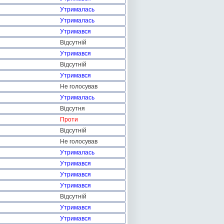
Утрималась
Утрималась
Утримався
Відсутній
Утримався
Відсутній
Утримався
Не голосував
Утрималась
Відсутня
Проти
Відсутній
Не голосував
Утрималась
Утримався
Утримався
Утримався
Відсутній
Утримався
Утримався