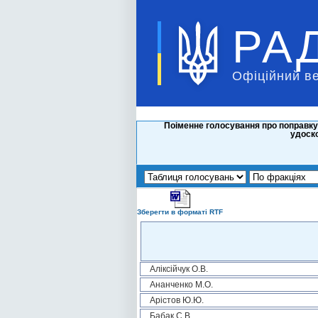
РА
Офіційний в
Поіменне голосування про поправку
удоско
Зберегти в форматі RTF
Аліксійчук О.В.
Ананченко М.О.
Арістов Ю.Ю.
Бабак С.В.