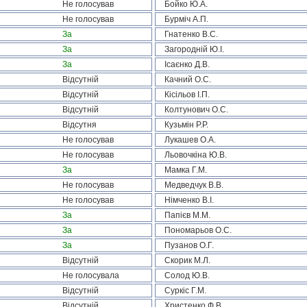
Не голосував
Бойко Ю.А.
Не голосував
Бурміч А.П.
За
Гнатенко В.С.
За
Загородній Ю.І.
За
Ісаєнко Д.В.
Відсутній
Качний О.С.
Відсутній
Кісільов І.П.
Відсутній
Колтунович О.С.
Відсутня
Кузьмін Р.Р.
Не голосував
Лукашев О.А.
Не голосував
Льовочкіна Ю.В.
За
Мамка Г.М.
Не голосував
Медведчук В.В.
Не голосував
Німченко В.І.
За
Папієв М.М.
За
Пономарьов О.С.
За
Пузанов О.Г.
Відсутній
Скорик М.Л.
Не голосувала
Солод Ю.В.
Відсутній
Суркіс Г.М.
Відсутній
Христенко Ф.В.