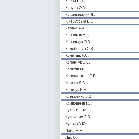
Касай Г.О.
Качура О.А.
Кисилевський Д.Д.
Кінзбурська В.О.
Клочко А.А.
Ковальов А.В.
Ковальчук О.В.
Колебошин С.В.
Колісник А.С.
Копанчук О.Є.
Копитін І.В.
Корявченков Ю.В.
Костюк Д.С.
Кравчук Є.М.
Крейденко В.В.
Кривошеєв І.С.
Кузбит Ю.М.
Кузьміних С.В.
Кунаєв А.Ю.
Лаба М.М.
Лис О.Г.