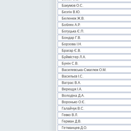
Бакумов О.С.
Безгін В.Ю.
Беленюк Ж.В.
Боблях А.Р.
Богуцька Є.П.
Бондар Г.В.
Борзова І.Н.
Брагар Є.В.
Буймістер Л.А.
Бунін С.В.
Василевська-Смаглюк О.М.
Васильєв І.С.
Ватрас В.А.
Верещук І.А.
Володіна Д.А.
Воронько О.Є.
Галайчук В.С.
Гевко В.Л.
Герман Д.В.
Гетманцев Д.О.