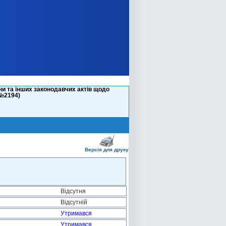
и та інших законодавчих актів щодо
(№2194)
Версія для друку
Відсутня
Відсутній
Утримався
Утримався