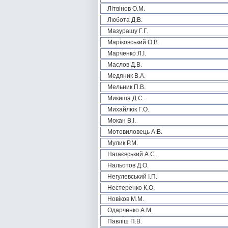
Літвінов О.М.
Любота Д.В.
Мазурашу Г.Г.
Маріковський О.В.
Марченко Л.І.
Маслов Д.В.
Медяник В.А.
Мельник П.В.
Микиша Д.С.
Михайлюк Г.О.
Мокан В.І.
Мотовиловець А.В.
Мулик Р.М.
Нагаєвський А.С.
Нальотов Д.О.
Негулевський І.П.
Нестеренко К.О.
Новіков М.М.
Одарченко А.М.
Павліш П.В.