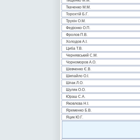
Тищенко М.М.
Ткаченко М.М.
Торохтій Б.Г.
Трухін О.М.
Федієнко О.П.
Фролов П.В.
Холодов А.І.
Циба Т.В.
Чернявський С.М.
Чорноморов А.О.
Шевченко Є.В.
Шипайло О.І.
Шпак Л.О.
Шуляк О.О.
Юраш С.А.
Яковлєва Н.І.
Яременко Б.В.
Яцик Ю.Г.