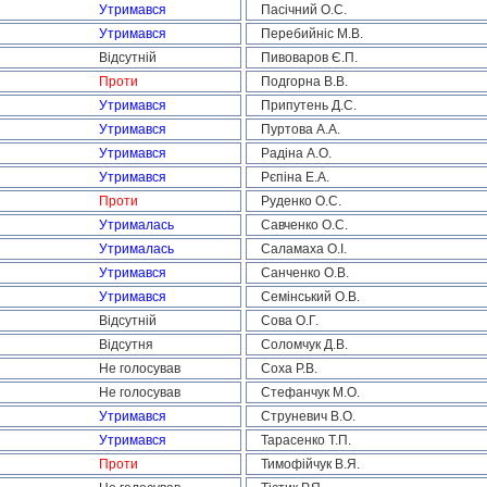
Утримався
Пасічний О.С.
Утримався
Перебийніс М.В.
Відсутній
Пивоваров Є.П.
Проти
Подгорна В.В.
Утримався
Припутень Д.С.
Утримався
Пуртова А.А.
Утримався
Радіна А.О.
Утримався
Рєпіна Е.А.
Проти
Руденко О.С.
Утрималась
Савченко О.С.
Утрималась
Саламаха О.І.
Утримався
Санченко О.В.
Утримався
Семінський О.В.
Відсутній
Сова О.Г.
Відсутня
Соломчук Д.В.
Не голосував
Соха Р.В.
Не голосував
Стефанчук М.О.
Утримався
Струневич В.О.
Утримався
Тарасенко Т.П.
Проти
Тимофійчук В.Я.