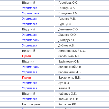
Відсутній
Горобець О.С.
Утримався
Гринчук О.А.
Утрималась
Грищенко Т.М.
Утримався
Гузенко М.В.
Утримався
Гурін Д.О.
Відсутній
Демченко С.О.
Утримався
Діденко Ю.О.
Утрималась
Дмитрук А.Г.
Утримався
Дубнов А.В.
Відсутній
Жмеренецький О.С.
Проти
Заблоцький М.Б.
Відсутня
Завітневич О.М.
Утрималась
Задорожний А.В.
Утримався
Заремський М.В.
Проти
Захарченко В.В.
Утримався
Зуб В.О.
Утримався
Іванов В.І.
Відсутній
Кабанов О.Є.
Утримався
Кальченко С.В.
Не голосував
Каптєлов Р.В.