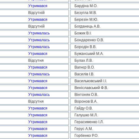
Утримався
Бардіна М.О.
Відсутній
Безугла М.В.
Утримався
Березін М.Ю.
Відсутній
Богданець А.В.
Утрималась
Божик В.І.
Утрималась
Бондаренко О.В.
Утрималась
Бородін В.В.
Утримався
Бужанський М.А.
Відсутня
Булах Л.В.
Утримався
Вагнєр В.О.
Утрималась
Василів І.В.
Утримався
Васильковський І.І.
Утримався
Веніславський Ф.В.
Утрималась
Вінтоняк О.В.
Відсутня
Воронов В.А.
Утримався
Гайду О.В.
Утримався
Галушко М.Л.
Утримався
Герасименко І.Л.
Утримався
Герус А.М.
Утримався
Горбенко Р.О.