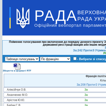
РАДА
ВЕРХОВН
РАДА УКР
Офіційний вебпортал парламент
Поіменне голосування про включення до порядку денного проекту Зак
державної реєстрації вакцин або інших меди
1
За:242 Проти:0 Утрима
Р
- Вибрати зі списк
Зберегти в форматі RTF
Фракція політ
Кіль
За:208 Проти:0 Утрим
Аліксійчук О.В.
За
Ананченко М.О.
За
Арістов Ю.Ю.
За
Бабак С.В.
За