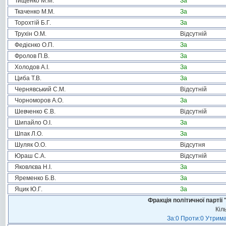
Тищенко М.М.
За
Ткаченко М.М.
За
Торохтій Б.Г.
За
Трухін О.М.
Відсутній
Федієнко О.П.
За
Фролов П.В.
За
Холодов А.І.
За
Циба Т.В.
За
Чернявський С.М.
Відсутній
Чорноморов А.О.
За
Шевченко Є.В.
Відсутній
Шипайло О.І.
За
Шпак Л.О.
За
Шуляк О.О.
Відсутня
Юраш С.А.
Відсутній
Яковлєва Н.І.
За
Яременко Б.В.
За
Яцик Ю.Г.
За
Фракція політичної пар
Кіл
За:0 Проти:0 Утрима