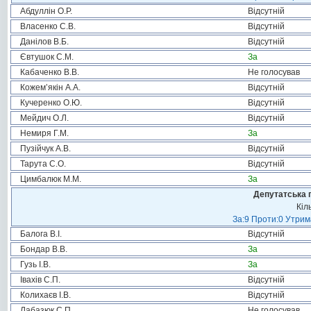
Абдуллін О.Р.
Відсутній
Власенко С.В.
Відсутній
Данілов В.Б.
Відсутній
Євтушок С.М.
За
Кабаченко В.В.
Не голосував
Кожем’якін А.А.
Відсутній
Кучеренко О.Ю.
Відсутній
Мейдич О.Л.
Відсутній
Немиря Г.М.
За
Пузійчук А.В.
Відсутній
Тарута С.О.
Відсутній
Цимбалюк М.М.
За
Депутатська 
Кіл
За:9 Проти:0 Утрим
Балога В.І.
Відсутній
Бондар В.В.
За
Гузь І.В.
За
Івахів С.П.
Відсутній
Колихаєв І.В.
Відсутній
Лабазюк С.П.
Не голосував