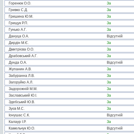
Горенюк О.О.
За
Гривко С.Д.
За
Гришина Ю.М.
За
Грищук Р.П.
За
Гунько А.Г.
За
Дануца О.А.
Відсутній
Дирдін М.Є.
За
Дмитрієва О.О.
За
Драбовський А.Г.
За
Дунда О.А.
Відсутній
Жупанин А.В.
За
Забуранна Л.В.
За
Загоруйко А.Л.
За
Задорожній М.М.
За
Заславський Ю.І.
За
Здебський Ю.В.
За
Зуєв М.С.
За
Іонушас С.К.
Відсутній
Калаур І.Р.
За
Камельчук Ю.О.
Відсутній