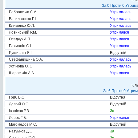
Кіл
За:0 Проти:0 Утрима
Бобровська С.А.
Утрималась
Васильченко Г.І.
Утрималась
Клименко Ю.Л.
Утрималась
Лозинський Р.М.
Утримався
Осадчук А.П.
Утримався
Рахманін С.І.
Утримався
Рущишин Я.І.
Відсутній
Стефанишина О.А.
Утрималась
Устінова О.Ю.
Утрималась
Шараськін А.А.
Утримався
Кіл
За:6 Проти:0 Утрим
Гриб В.О.
Відсутня
Довгий О.С.
Відсутній
Іванісов Р.В.
За
Лерос Г.Б.
Утримався
Магомедов М.С.
Відсутній
Разумков Д.О.
За