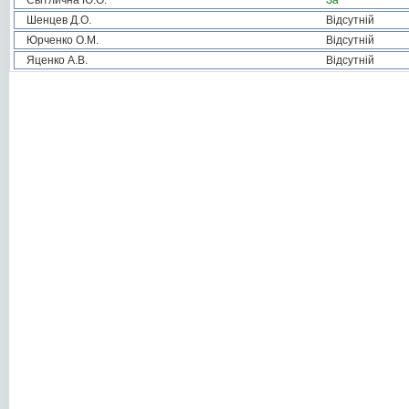
Світлична Ю.О.
За
Шенцев Д.О.
Відсутній
Юрченко О.М.
Відсутній
Яценко А.В.
Відсутній