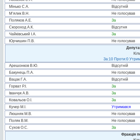
Мінько С.А.
Відсутній
М’ялик В.Н.
Не голосував
Поляков А.Е.
За
Скороход А.К.
Відсутня
Чайківський І.А.
За
Юрчишин П.В.
Не голосував
Депута
Кіл
За:10 Проти:0 Утрим
Арешонков В.Ю.
Відсутній
Бакунець П.А.
Не голосував
Вацак Г.А.
Відсутній
Горват Р.І.
За
Іванчук А.В.
За
Ковальов О.І.
За
Кучер М.І.
Утримався
Люшняк М.В.
Не голосував
Поляк В.М.
Не голосував
Сухов О.С.
За
Фракція п