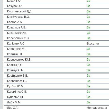
Касай Г.О.
За
Качура О.А.
За
Кисилевський Д.Д.
За
Кінзбурська В.О.
За
Клочко А.А.
За
Ковальов А.В.
За
Ковальчук О.В.
За
Колебошин С.В.
За
Колісник А.С.
Відсутня
Копанчук О.Є.
За
Копитін І.В.
За
Корявченков Ю.В.
За
Костюк Д.С.
За
Кравчук Є.М.
За
Крейденко В.В.
За
Кривошеєв І.С.
За
Кузбит Ю.М.
За
Кузьміних С.В.
За
Кунаєв А.Ю.
За
Лаба М.М.
За
Лис О.Г.
Не голосувала