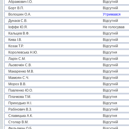
Абрамович І.О.
Відсутній
Борт В.П.
Відсутній
Волошин О.А.
Утримався
Дунаєв С.В.
Відсутній
Іоффе Ю.Я.
Не голосував
Кальцев В.Ф.
Відсутній
Кива І.В.
Відсутній
Козак Т.Р.
Відсутній
Королевська Н.Ю.
Відсутня
Ларін С.М.
Відсутній
Льовочкін С.В.
Відсутній
Макаренко М.В.
Відсутній
Мамоян С.Ч.
Відсутній
Мороз В.В.
Відсутній
Павленко Ю.О.
Відсутній
Плачкова Т.М.
Відсутня
Приходько Н.І.
Відсутня
Рабінович В.З.
Відсутній
Славицька А.К.
Відсутня
Столар В.М.
Відсутній
Фельдман О.Б.
Відсутній