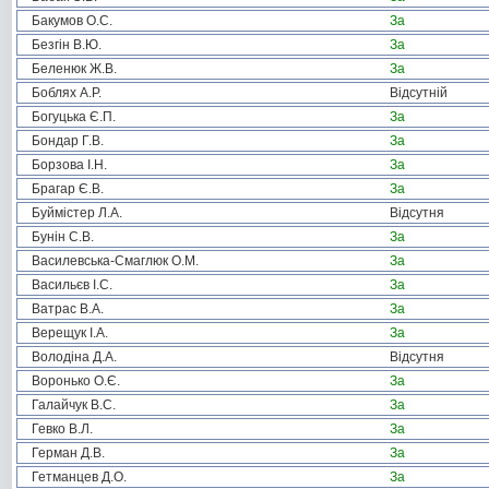
Бакумов О.С.
За
Безгін В.Ю.
За
Беленюк Ж.В.
За
Боблях А.Р.
Відсутній
Богуцька Є.П.
За
Бондар Г.В.
За
Борзова І.Н.
За
Брагар Є.В.
За
Буймістер Л.А.
Відсутня
Бунін С.В.
За
Василевська-Смаглюк О.М.
За
Васильєв І.С.
За
Ватрас В.А.
За
Верещук І.А.
За
Володіна Д.А.
Відсутня
Воронько О.Є.
За
Галайчук В.С.
За
Гевко В.Л.
За
Герман Д.В.
За
Гетманцев Д.О.
За