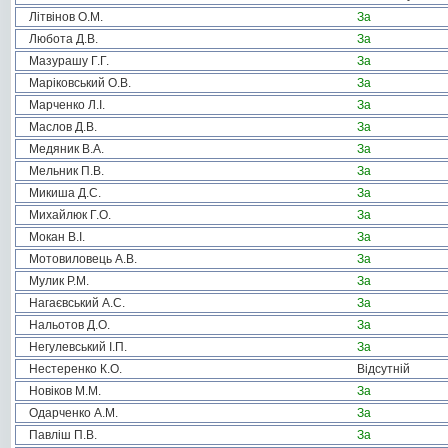
Літвінов О.М.
За
Любота Д.В.
За
Мазурашу Г.Г.
За
Маріковський О.В.
За
Марченко Л.І.
За
Маслов Д.В.
За
Медяник В.А.
За
Мельник П.В.
За
Микиша Д.С.
За
Михайлюк Г.О.
За
Мокан В.І.
За
Мотовиловець А.В.
За
Мулик Р.М.
За
Нагаєвський А.С.
За
Нальотов Д.О.
За
Негулевський І.П.
За
Нестеренко К.О.
Відсутній
Новіков М.М.
За
Одарченко А.М.
За
Павліш П.В.
За