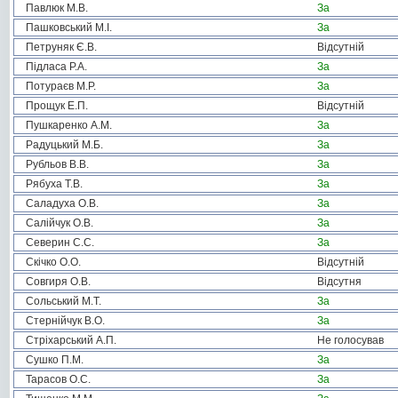
Павлюк М.В.
За
Пашковський М.І.
За
Петруняк Є.В.
Відсутній
Підласа Р.А.
За
Потураєв М.Р.
За
Прощук Е.П.
Відсутній
Пушкаренко А.М.
За
Радуцький М.Б.
За
Рубльов В.В.
За
Рябуха Т.В.
За
Саладуха О.В.
За
Салійчук О.В.
За
Северин С.С.
За
Скічко О.О.
Відсутній
Совгиря О.В.
Відсутня
Сольський М.Т.
За
Стернійчук В.О.
За
Стріхарський А.П.
Не голосував
Сушко П.М.
За
Тарасов О.С.
За