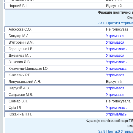
Чорний В.І.
Відсутній
Фракція політичної 
Кіл
За:0 Проти:0 Утрима
Алєксєєв С.О.
Не голосував
Бондар М.Л.
Утримався
В’ятрович В.М.
Утримався
Геращенко І.В.
Утрималась
Джемілєв М. .
Утримався
Зінкевич Я.В.
Утрималась
Климпуш-Цинцадзе І.О.
Утрималась
Князевич Р.П.
Утримався
Лопушанський А.Я.
Відсутній
Парубій А.В.
Утримався
Саврасов М.В.
Утримався
Сюмар В.П.
Не голосувала
Фріз І.В.
Утрималась
Южаніна Н.П.
Утрималась
Фракція політичної партії
Кіл
За:9 Проти:0 Утрима