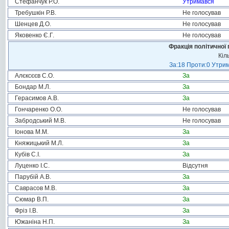
Стефанчук Р.О.
Утримався
Требушкін Р.В.
Не голосував
Шенцев Д.О.
Не голосував
Яковенко Є.Г.
Не голосував
Фракція політичної 
Кіл
За:18 Проти:0 Утрим
Алєксєєв С.О.
За
Бондар М.Л.
За
Герасимов А.В.
За
Гончаренко О.О.
Не голосував
Забродський М.В.
Не голосував
Іонова М.М.
За
Княжицький М.Л.
За
Кубів С.І.
За
Луценко І.С.
Відсутня
Парубій А.В.
За
Саврасов М.В.
За
Сюмар В.П.
За
Фріз І.В.
За
Южаніна Н.П.
За