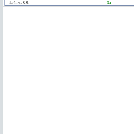
Цабаль В.В.
За