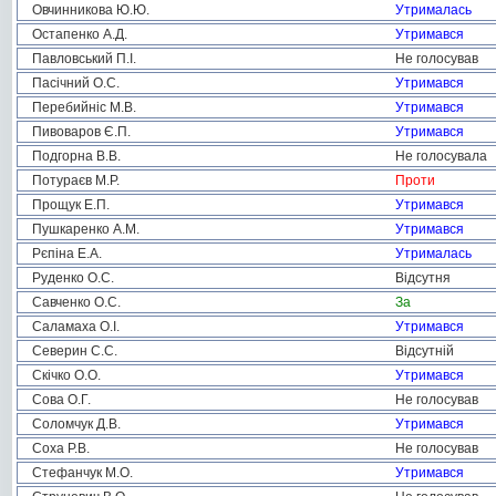
Овчинникова Ю.Ю.
Утрималась
Остапенко А.Д.
Утримався
Павловський П.І.
Не голосував
Пасічний О.С.
Утримався
Перебийніс М.В.
Утримався
Пивоваров Є.П.
Утримався
Подгорна В.В.
Не голосувала
Потураєв М.Р.
Проти
Прощук Е.П.
Утримався
Пушкаренко А.М.
Утримався
Рєпіна Е.А.
Утрималась
Руденко О.С.
Відсутня
Савченко О.С.
За
Саламаха О.І.
Утримався
Северин С.С.
Відсутній
Скічко О.О.
Утримався
Сова О.Г.
Не голосував
Соломчук Д.В.
Утримався
Соха Р.В.
Не голосував
Стефанчук М.О.
Утримався