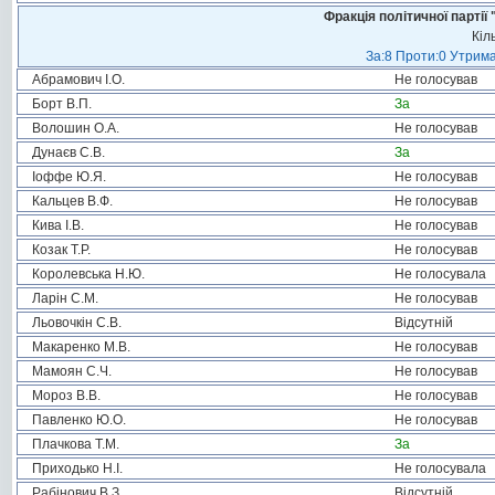
Фракція політичної пар
Кіл
За:8 Проти:0 Утрима
Абрамович І.О.
Не голосував
Борт В.П.
За
Волошин О.А.
Не голосував
Дунаєв С.В.
За
Іоффе Ю.Я.
Не голосував
Кальцев В.Ф.
Не голосував
Кива І.В.
Не голосував
Козак Т.Р.
Не голосував
Королевська Н.Ю.
Не голосувала
Ларін С.М.
Не голосував
Льовочкін С.В.
Відсутній
Макаренко М.В.
Не голосував
Мамоян С.Ч.
Не голосував
Мороз В.В.
Не голосував
Павленко Ю.О.
Не голосував
Плачкова Т.М.
За
Приходько Н.І.
Не голосувала
Рабінович В.З.
Відсутній