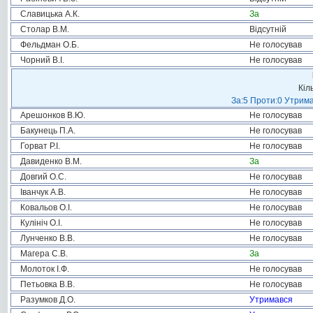
Славицька А.К.
За
Столар В.М.
Відсутній
Фельдман О.Б.
Не голосував
Чорний В.І.
Не голосував
Кіл
За:5 Проти:0 Утрима
Арешонков В.Ю.
Не голосував
Бакунець П.А.
Не голосував
Горват Р.І.
Не голосував
Давиденко В.М.
За
Довгий О.С.
Не голосував
Іванчук А.В.
Не голосував
Ковальов О.І.
Не голосував
Кулініч О.І.
Не голосував
Лунченко В.В.
Не голосував
Магера С.В.
За
Молоток І.Ф.
Не голосував
Петьовка В.В.
Не голосував
Разумков Д.О.
Утримався