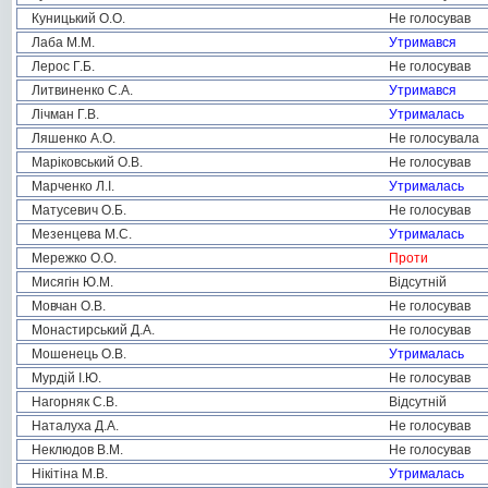
Куницький О.О.
Не голосував
Лаба М.М.
Утримався
Лерос Г.Б.
Не голосував
Литвиненко С.А.
Утримався
Лічман Г.В.
Утрималась
Ляшенко А.О.
Не голосувала
Маріковський О.В.
Не голосував
Марченко Л.І.
Утрималась
Матусевич О.Б.
Не голосував
Мезенцева М.С.
Утрималась
Мережко О.О.
Проти
Мисягін Ю.М.
Відсутній
Мовчан О.В.
Не голосував
Монастирський Д.А.
Не голосував
Мошенець О.В.
Утрималась
Мурдій І.Ю.
Не голосував
Нагорняк С.В.
Відсутній
Наталуха Д.А.
Не голосував
Неклюдов В.М.
Не голосував
Нікітіна М.В.
Утрималась