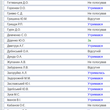
Гетманцев Д.О.
Не голосував
Горенюк О.О.
Утримався
Гривко С.Д.
Не голосував
Гришина Ю.М.
Відсутня
Грищук Р.П.
Утримався
Гурін Д.О.
Не голосував
Демченко С.О.
Утримався
Діденко Ю.О.
За
Дмитрук А.Г.
Утримався
Дубінський О.А.
Відсутній
Дунда О.А.
Утримався
Жупанин А.В.
Не голосував
Забуранна Л.В.
Відсутня
Загоруйко А.Л.
Утрималась
Задорожній М.М.
Утримався
Заславський Ю.І.
Утримався
Здебський Ю.В.
Утримався
Зуєв М.С.
Утримався
Іванов В.І.
Утримався
Кабанов О.Є.
Не голосував