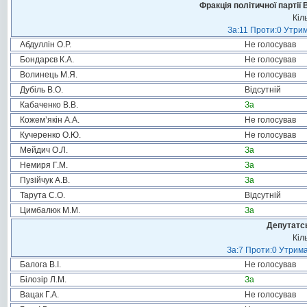
Фракція політичної партії
Кіл
За:11 Проти:0 Утрим
Абдуллін О.Р.
Не голосував
Бондарєв К.А.
Не голосував
Волинець М.Я.
Не голосував
Дубіль В.О.
Відсутній
Кабаченко В.В.
За
Кожем’якін А.А.
Не голосував
Кучеренко О.Ю.
Не голосував
Мейдич О.Л.
За
Немиря Г.М.
За
Пузійчук А.В.
За
Тарута С.О.
Відсутній
Цимбалюк М.М.
За
Депутатсь
Кіл
За:7 Проти:0 Утрима
Балога В.І.
Не голосував
Білозір Л.М.
За
Вацак Г.А.
Не голосував