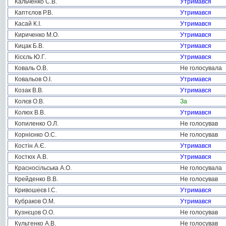
Кальченко С.В.
Утримався
Каптєлов Р.В.
Утримався
Касай К.І.
Утримався
Кириченко М.О.
Утримався
Кицак Б.В.
Утримався
Кісєль Ю.Г.
Утримався
Коваль О.В.
Не голосувала
Ковальов О.І.
Утримався
Козак В.В.
Утримався
Колєв О.В.
За
Колюх В.В.
Утримався
Копиленко О.Л.
Не голосував
Корнієнко О.С.
Не голосував
Костін А.Є.
Утримався
Костюх А.В.
Утримався
Красносільська А.О.
Не голосувала
Крейденко В.В.
Не голосував
Кривошеєв І.С.
Утримався
Кубраков О.М.
Утримався
Кузнєцов О.О.
Не голосував
Культенко А.В.
Не голосував