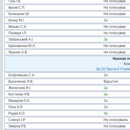
Гузь І.В.
Не голосував
Івахів С.П.
Не голосував
Колихаєв І.В.
Не голосував
Кучер М.І.
За
Мінько С.А.
Не голосував
Палиця І.П.
Не голосував
Урбанський А.І.
За
Шаповалов Ю.А.
Не голосував
Яценко А.В.
Не голосував
Фракція п
Кіл
За:15 Проти:0 Утрим
Бобровська С.А.
За
Василенко Л.В.
Відсутня
Железняк Я.І.
За
Костенко Р.В.
За
Макаров О.А.
За
Піпа Н.Р.
За
Рудик К.О.
За
Совсун І.Р.
Не голосувала
Умєров Р.Е.
Не голосував