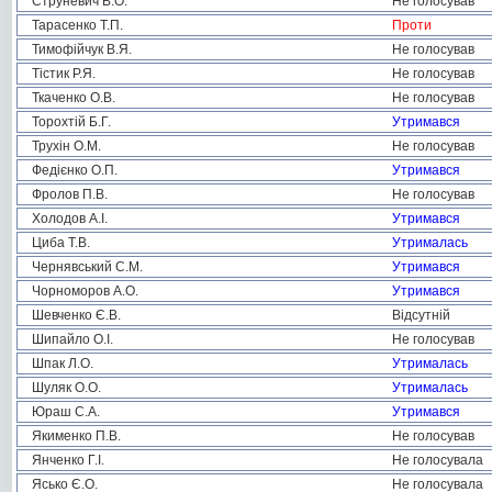
Струневич В.О.
Не голосував
Тарасенко Т.П.
Проти
Тимофійчук В.Я.
Не голосував
Тістик Р.Я.
Не голосував
Ткаченко О.В.
Не голосував
Торохтій Б.Г.
Утримався
Трухін О.М.
Не голосував
Федієнко О.П.
Утримався
Фролов П.В.
Не голосував
Холодов А.І.
Утримався
Циба Т.В.
Утрималась
Чернявський С.М.
Утримався
Чорноморов А.О.
Утримався
Шевченко Є.В.
Відсутній
Шипайло О.І.
Не голосував
Шпак Л.О.
Утрималась
Шуляк О.О.
Утрималась
Юраш С.А.
Утримався
Якименко П.В.
Не голосував
Янченко Г.І.
Не голосувала
Ясько Є.О.
Не голосувала