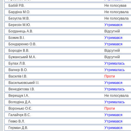
Бабій Р.В.
Не голосував
Бардіна М.О.
Не голосувала
Безугла М.В.
Не голосувала
Березін М.Ю.
Утримався
Богданець А.В.
Відсутній
Божик В.І.
Утримався
Бондаренко О.В.
Утримався
Бородін В.В.
Відсутній
Бужанський М.А.
Відсутній
Булах Л.В.
Утрималась
Вагнєр В.О.
Утрималась
Василів І.В.
Проти
Васильковський І.І.
Утримався
Венедіктова І.В.
Утрималась
Верещук І.А.
Не голосувала
Володіна Д.А.
Утрималась
Воронько О.Є.
Проти
Галайчук В.С.
Утримався
Гевко В.Л.
Утримався
Герман Д.В.
Утримався