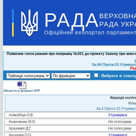
РАДА
ВЕРХОВН
РАДА УКР
Офіційний вебпортал парламент
Поіменне голосування про поправку №301 до проекту Закону про внесен
1
За:68 Проти:15 Утримал
Ріш
- Вибрати зі списк
Зберегти в форматі RTF
Фракція політ
Кіль
За:4 Проти:15 Утримал
Аліксійчук О.В.
Утримався
Ананченко М.О.
Не голосував
Арахамія Д.Г.
Не голосував
Арсенюк О.О.
Утримався