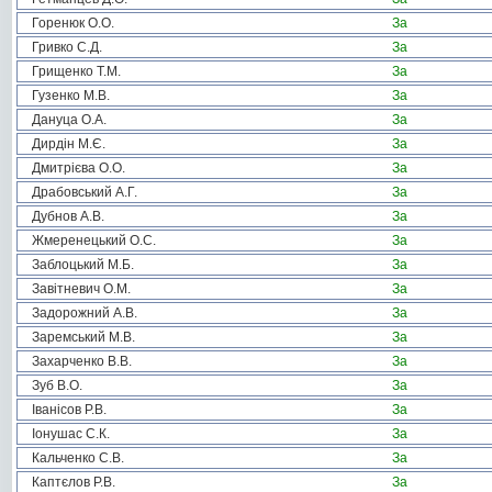
Горенюк О.О.
За
Гривко С.Д.
За
Грищенко Т.М.
За
Гузенко М.В.
За
Дануца О.А.
За
Дирдін М.Є.
За
Дмитрієва О.О.
За
Драбовський А.Г.
За
Дубнов А.В.
За
Жмеренецький О.С.
За
Заблоцький М.Б.
За
Завітневич О.М.
За
Задорожний А.В.
За
Заремський М.В.
За
Захарченко В.В.
За
Зуб В.О.
За
Іванісов Р.В.
За
Іонушас С.К.
За
Кальченко С.В.
За
Каптєлов Р.В.
За