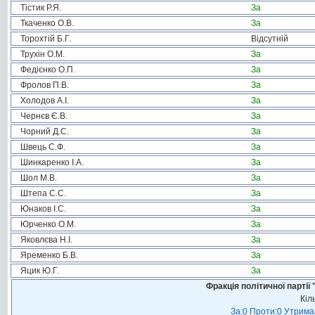
Тістик Р.Я.
За
Ткаченко О.В.
За
Торохтій Б.Г.
Відсутній
Трухін О.М.
За
Федієнко О.П.
За
Фролов П.В.
За
Холодов А.І.
За
Чернєв Є.В.
За
Чорний Д.С.
За
Швець С.Ф.
За
Шинкаренко І.А.
За
Шол М.В.
За
Штепа С.С.
За
Юнаков І.С.
За
Юрченко О.М.
За
Яковлєва Н.І.
За
Яременко Б.В.
За
Яцик Ю.Г.
За
Фракція політичної пар
Кіл
За:0 Проти:0 Утримал