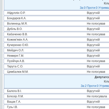
Кіл
За:0 Проти:0 Утримал
Абдуллін О.Р.
Відсутній
Бондарєв К.А.
Відсутній
Волинець М.Я.
Не голосував
Дубіль В.О.
Відсутній
Кабаченко В.В.
Не голосував
Кожем’якін А.А.
Відсутній
Кучеренко О.Ю.
Відсутній
Мейдич О.Л.
Відсутній
Немиря Г.М.
Відсутній
Пузійчук А.В.
Не голосував
Тарута С.О.
Відсутній
Цимбалюк М.М.
Не голосував
Депутатсь
Кіл
За:2 Проти:0 Утрима
Балога В.І.
Відсутній
Білозір Л.М.
Не голосувала
Вацак Г.А.
Відсутній
Гузь І.В.
Не голосував