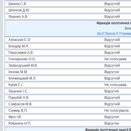
Шахов С.В.
Відсутній
Шпенов Д.Ю.
Відсутній
Яценко А.В.
Відсутній
Фракція політичної 
Кіл
За:0 Проти:0 Утрима
Алєксєєв С.О.
Відсутній
Бондар М.Л.
Відсутній
Герасимов А.В.
Відсутній
Гончаренко О.О.
Не голосував
Забродський М.В.
Відсутній
Іонова М.М.
Відсутня
Княжицький М.Л.
Відсутній
Кубів С.І.
Не голосував
Луценко І.С.
Відсутня
Парубій А.В.
Відсутній
Саврасов М.В.
Відсутній
Сюмар В.П.
Не голосувала
Фріз І.В.
Відсутня
Южаніна Н.П.
Відсутня
Фракція політичної партії