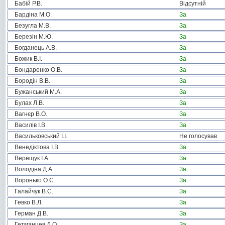
Бабій Р.В.
Відсутній
Бардіна М.О.
За
Безугла М.В.
За
Березін М.Ю.
За
Богданець А.В.
За
Божик В.І.
За
Бондаренко О.В.
За
Бородін В.В.
За
Бужанський М.А.
За
Булах Л.В.
За
Вагнєр В.О.
За
Василів І.В.
За
Васильковський І.І.
Не голосував
Венедіктова І.В.
За
Верещук І.А.
За
Володіна Д.А.
За
Воронько О.Є.
За
Галайчук В.С.
За
Гевко В.Л.
За
Герман Д.В.
За
Гетманцев Д.О.
За