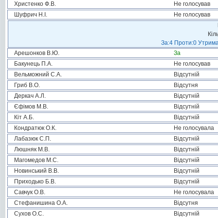
Христенко Ф.В.
Не голосував
Шуфрич Н.І.
Не голосував
Кіл
За:4 Проти:0 Утрима
Арешонков В.Ю.
За
Бакунець П.А.
Не голосував
Вельможний С.А.
Відсутній
Гриб В.О.
Відсутня
Деркач А.Л.
Відсутній
Єфімов М.В.
Відсутній
Кіт А.Б.
Відсутній
Кондратюк О.К.
Не голосувала
Лабазюк С.П.
Відсутній
Люшняк М.В.
Відсутній
Магомедов М.С.
Відсутній
Новинський В.В.
Відсутній
Приходько Б.В.
Відсутній
Савчук О.В.
Не голосувала
Стефанишина О.А.
Відсутня
Сухов О.С.
Відсутній