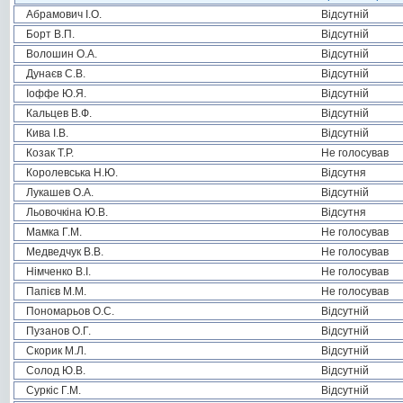
Абрамович І.О.
Відсутній
Борт В.П.
Відсутній
Волошин О.А.
Відсутній
Дунаєв С.В.
Відсутній
Іоффе Ю.Я.
Відсутній
Кальцев В.Ф.
Відсутній
Кива І.В.
Відсутній
Козак Т.Р.
Не голосував
Королевська Н.Ю.
Відсутня
Лукашев О.А.
Відсутній
Льовочкіна Ю.В.
Відсутня
Мамка Г.М.
Не голосував
Медведчук В.В.
Не голосував
Німченко В.І.
Не голосував
Папієв М.М.
Не голосував
Пономарьов О.С.
Відсутній
Пузанов О.Г.
Відсутній
Скорик М.Л.
Відсутній
Солод Ю.В.
Відсутній
Суркіс Г.М.
Відсутній