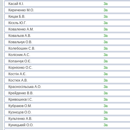
Касай К.І.
За
Кириченко М.О.
За
Кицак Б.В.
За
Кісєль Ю.Г.
За
Коваленко А.М.
За
Ковальов А.В.
За
Ковальчук О.В.
За
Колебошин С.В.
За
Колісник А.С.
За
Копанчук О.Є.
За
Корнієнко О.С.
За
Костін А.Є.
За
Костюх А.В.
За
Красносільська А.О.
За
Крейденко В.В.
За
Кривошеєв І.С.
За
Кубраков О.М.
За
Кузнєцов О.О.
За
Культенко А.В.
За
Куницький О.О.
За