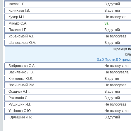
Івахів С.П.
Відсутній
Колихаєв І.В.
Відсутній
Кучер М.І.
Не голосував
Мінько С.А.
За
Палиця І.П.
Відсутній
Урбанський А.І.
Не голосував
Шаповалов Ю.А.
Відсутній
Фракція п
Кіл
За:0 Проти:0 Утрима
Бобровська С.А.
Не голосувала
Василенко Л.В.
Не голосувала
Клименко Ю.Л.
Відсутня
Лозинський Р.М.
Не голосував
Осадчук А.П.
Відсутній
Рахманін С.І.
Відсутній
Рущишин Я.І.
Не голосував
Устінова О.Ю.
Не голосувала
Юрчишин Я.Р.
Відсутній