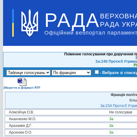
РАДА
ВЕРХОВН
РАДА УКР
Офіційний вебпортал парламент
Поіменне голосування про доручення п
3
За:240 Проти:0 Утрима
Р
- Вибрати зі списк
Зберегти в форматі RTF
Фракція політ
Кіль
За:234 Проти:0 Утрим
Аліксійчук О.В.
Не голосував
Ананченко М.О.
За
Арахамія Д.Г.
За
Арсенюк О.О.
За