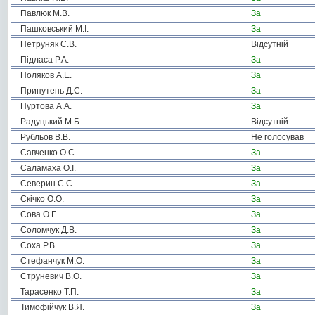
Павлюк М.В.
За
Пашковський М.І.
За
Петруняк Є.В.
Відсутній
Підласа Р.А.
За
Поляков А.Е.
За
Припутень Д.С.
За
Пуртова А.А.
За
Радуцький М.Б.
Відсутній
Рубльов В.В.
Не голосував
Савченко О.С.
За
Саламаха О.І.
За
Северин С.С.
За
Скічко О.О.
За
Сова О.Г.
За
Соломчук Д.В.
За
Соха Р.В.
За
Стефанчук М.О.
За
Струневич В.О.
За
Тарасенко Т.П.
За
Тимофійчук В.Я.
За