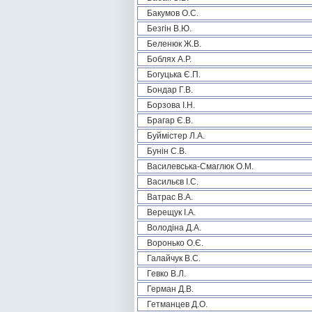
Бакумов О.С.
Безгін В.Ю.
Беленюк Ж.В.
Боблях А.Р.
Богуцька Є.П.
Бондар Г.В.
Борзова І.Н.
Брагар Є.В.
Буймістер Л.А.
Бунін С.В.
Василевська-Смаглюк О.М.
Васильєв І.С.
Ватрас В.А.
Верещук І.А.
Володіна Д.А.
Воронько О.Є.
Галайчук В.С.
Гевко В.Л.
Герман Д.В.
Гетманцев Д.О.