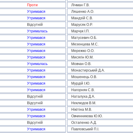
Проти
Лічман Г.В.
Утримався
Ляшенко А.О.
Утримався
Мандзій С.В.
Відсутній
Марусяк О.Р.
Утрималась
Марчук І.П.
Утримався
Матусевич О.Б.
Утримався
Мезенцева М.С.
Утримався
Мережко О.О.
Утримався
Мисягін Ю.М.
Утрималась
Мовчан О.В.
Утримався
Монастирський Д.А.
Утримався
Мошенець О.В.
Утримався
Мурдій І.Ю.
Утримався
Нагорняк С.В.
Відсутній
Наталуха Д.А.
Відсутній
Неклюдов В.М.
Утримався
Нікітіна М.В.
Утримався
Овчинникова Ю.Ю.
Відсутній
Остапенко А.Д.
Утримався
Павловський П.І.