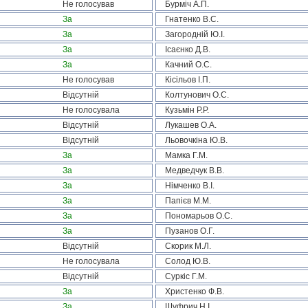
Не голосував
Бурміч А.П.
За
Гнатенко В.С.
За
Загородній Ю.І.
За
Ісаєнко Д.В.
За
Качний О.С.
Не голосував
Кісільов І.П.
Відсутній
Колтунович О.С.
Не голосувала
Кузьмін Р.Р.
Відсутній
Лукашев О.А.
Відсутній
Льовочкіна Ю.В.
За
Мамка Г.М.
За
Медведчук В.В.
За
Німченко В.І.
За
Папієв М.М.
За
Пономарьов О.С.
За
Пузанов О.Г.
Відсутній
Скорик М.Л.
Не голосувала
Солод Ю.В.
Відсутній
Суркіс Г.М.
За
Христенко Ф.В.
За
Шуфрич Н.І.