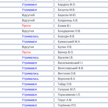
Утримався
Бардіна М.О.
Утримався
Безугла М.В.
Відсутній
Березін М.Ю.
Відсутній
Богданець А.В.
Проти
Божик В.І.
Відсутня
Бондаренко О.В.
Утрималась
Бородін В.В.
Утримався
Бужанський М.А.
Відсутня
Булах Л.В.
Проти
Вагнєр В.О.
Утрималась
Василів І.В.
Утримався
Васильковський І.І.
Утримався
Веніславський Ф.В.
Утрималась
Вінтоняк О.В.
Утрималась
Воронов В.А.
Утримався
Гайду О.В.
Утримався
Галушко М.Л.
Утримався
Герасименко І.Л.
Утримався
Герус А.М.
Утримався
Горбенко Р.О.