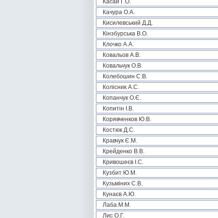
Касай Г.О.
Качура О.А.
Кисилевський Д.Д.
Кінзбурська В.О.
Клочко А.А.
Ковальов А.В.
Ковальчук О.В.
Колебошин С.В.
Колісник А.С.
Копанчук О.Є.
Копитін І.В.
Корявченков Ю.В.
Костюк Д.С.
Кравчук Є.М.
Крейденко В.В.
Кривошеєв І.С.
Кузбит Ю.М.
Кузьміних С.В.
Кунаєв А.Ю.
Лаба М.М.
Лис О.Г.