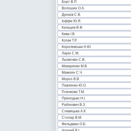
Борт В.П.
Волошин О.А.
Дунаєв С.В.
Іоффе Ю.Я.
Кальцев В.Ф.
Кива І.В.
Козак Т.Р.
Королевська Н.Ю.
Ларін С.М.
Льовочкін С.В.
Макаренко М.В.
Мамоян С.Ч.
Мороз В.В.
Павленко Ю.О.
Плачкова Т.М.
Приходько Н.І.
Рабінович В.З.
Славицька А.К.
Столар В.М.
Фельдман О.Б.
Чорний В.І.