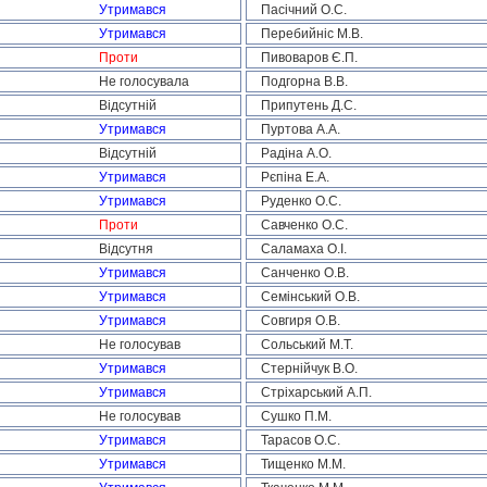
Утримався
Пасічний О.С.
Утримався
Перебийніс М.В.
Проти
Пивоваров Є.П.
Не голосувала
Подгорна В.В.
Відсутній
Припутень Д.С.
Утримався
Пуртова А.А.
Відсутній
Радіна А.О.
Утримався
Рєпіна Е.А.
Утримався
Руденко О.С.
Проти
Савченко О.С.
Відсутня
Саламаха О.І.
Утримався
Санченко О.В.
Утримався
Семінський О.В.
Утримався
Совгиря О.В.
Не голосував
Сольський М.Т.
Утримався
Стернійчук В.О.
Утримався
Стріхарський А.П.
Не голосував
Сушко П.М.
Утримався
Тарасов О.С.
Утримався
Тищенко М.М.