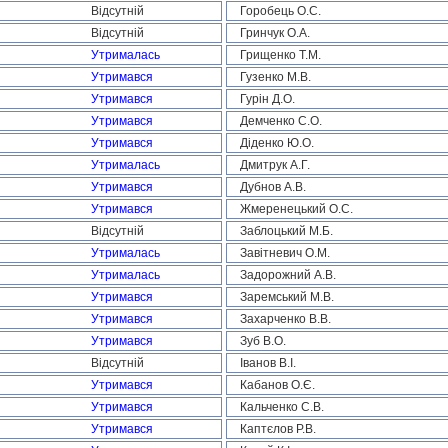
Відсутній
Горобець О.С.
Відсутній
Гринчук О.А.
Утрималась
Грищенко Т.М.
Утримався
Гузенко М.В.
Утримався
Гурін Д.О.
Утримався
Демченко С.О.
Утримався
Діденко Ю.О.
Утрималась
Дмитрук А.Г.
Утримався
Дубнов А.В.
Утримався
Жмеренецький О.С.
Відсутній
Заблоцький М.Б.
Утрималась
Завітневич О.М.
Утрималась
Задорожний А.В.
Утримався
Заремський М.В.
Утримався
Захарченко В.В.
Утримався
Зуб В.О.
Відсутній
Іванов В.І.
Утримався
Кабанов О.Є.
Утримався
Кальченко С.В.
Утримався
Каптєлов Р.В.