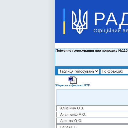
РА
Офіційний в
Поіменне голосування про поправку №1105
Зберегти в форматі RTF
Аліксійчук О.В.
Ананченко М.О.
Арістов Ю.Ю.
Бабак С.В.