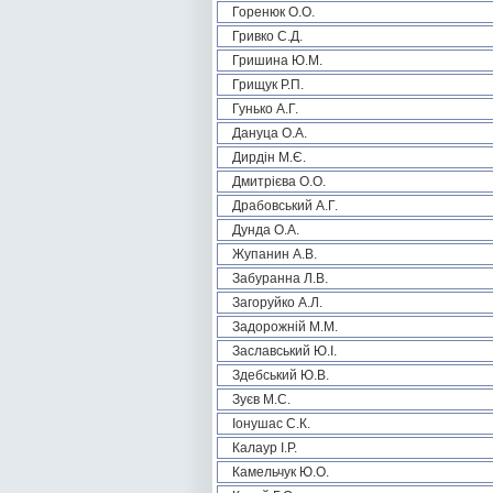
Горенюк О.О.
Гривко С.Д.
Гришина Ю.М.
Грищук Р.П.
Гунько А.Г.
Дануца О.А.
Дирдін М.Є.
Дмитрієва О.О.
Драбовський А.Г.
Дунда О.А.
Жупанин А.В.
Забуранна Л.В.
Загоруйко А.Л.
Задорожній М.М.
Заславський Ю.І.
Здебський Ю.В.
Зуєв М.С.
Іонушас С.К.
Калаур І.Р.
Камельчук Ю.О.