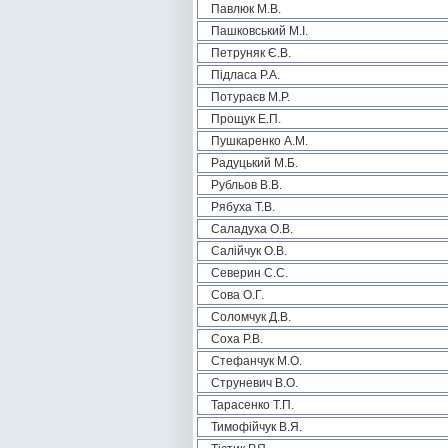
Павлюк М.В.
Пашковський М.І.
Петруняк Є.В.
Підласа Р.А.
Потураєв М.Р.
Прощук Е.П.
Пушкаренко А.М.
Радуцький М.Б.
Рубльов В.В.
Рябуха Т.В.
Саладуха О.В.
Салійчук О.В.
Северин С.С.
Сова О.Г.
Соломчук Д.В.
Соха Р.В.
Стефанчук М.О.
Струневич В.О.
Тарасенко Т.П.
Тимофійчук В.Я.