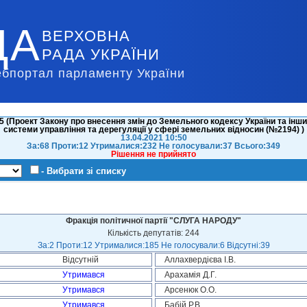
ДА
ВЕРХОВНА
РАДА УКРАЇНИ
ебпортал парламенту України
 (Проект Закону про внесення змін до Земельного кодексу України та інш
системи управління та дерегуляції у сфері земельних відносин (№2194) )
13.04.2021 10:50
За:68 Проти:12 Утрималися:232 Не голосували:37 Всього:349
Рішення не прийнято
- Вибрати зі списку
Фракція політичної партії "СЛУГА НАРОДУ"
Кількість депутатів: 244
За:2 Проти:12 Утрималися:185 Не голосували:6 Відсутні:39
Відсутній
Аллахвердієва І.В.
Утримався
Арахамія Д.Г.
Утримався
Арсенюк О.О.
Утримався
Бабій Р.В.