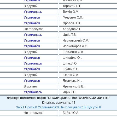
Утримався
Ткаченко М.М.
Відсутній
Торохтій Б.Г.
Утрималась
Трухін О.М.
Утримався
Федієнко О.П.
Утримався
Фролов П.В.
Не голосував
Холодов А.І.
Утрималась
Циба Т.В.
Утримався
Чернявський С.М.
Утримався
Чорноморов А.О.
Відсутній
Шевченко Є.В.
Утримався
Шипайло О.І.
Утрималась
Шпак Л.О.
Утримався
Шуляк О.О.
Відсутній
Юраш С.А.
Утримався
Яковлєва Н.І.
Відсутня
Яременко Б.В.
Утрималась
Яцик Ю.Г.
Фракція політичної партії "ОПОЗИЦІЙНА ПЛАТФОРМА-ЗА ЖИТТЯ"
Кількість депутатів: 44
За:21 Проти:0 Утрималися:0 Не голосували:15 Відсутні:8
Не голосував
Бойко Ю.А.