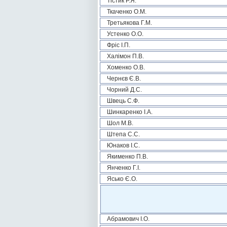
Тістик Р.Я.
Ткаченко О.М.
Третьякова Г.М.
Устенко О.О.
Фріс І.П.
Халімон П.В.
Хоменко О.В.
Чернєв Є.В.
Чорний Д.С.
Швець С.Ф.
Шинкаренко І.А.
Шол М.В.
Штепа С.С.
Юнаков І.С.
Якименко П.В.
Янченко Г.І.
Ясько Є.О.
Абрамович І.О.