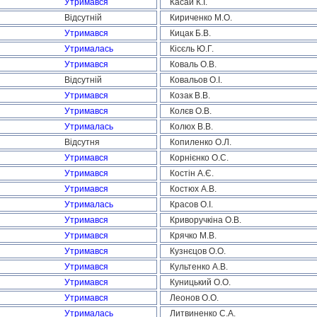
Утримався
Касай К.І.
Відсутній
Кириченко М.О.
Утримався
Кицак Б.В.
Утрималась
Кісєль Ю.Г.
Утримався
Коваль О.В.
Відсутній
Ковальов О.І.
Утримався
Козак В.В.
Утримався
Колєв О.В.
Утрималась
Колюх В.В.
Відсутня
Копиленко О.Л.
Утримався
Корнієнко О.С.
Утримався
Костін А.Є.
Утримався
Костюх А.В.
Утрималась
Красов О.І.
Утримався
Криворучкіна О.В.
Утримався
Крячко М.В.
Утримався
Кузнєцов О.О.
Утримався
Культенко А.В.
Утримався
Куницький О.О.
Утримався
Леонов О.О.
Утрималась
Литвиненко С.А.