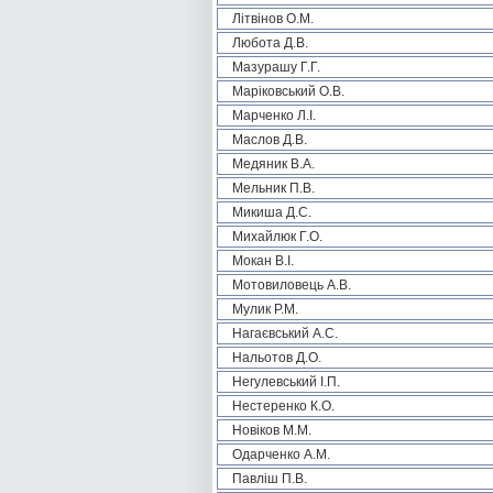
Літвінов О.М.
Любота Д.В.
Мазурашу Г.Г.
Маріковський О.В.
Марченко Л.І.
Маслов Д.В.
Медяник В.А.
Мельник П.В.
Микиша Д.С.
Михайлюк Г.О.
Мокан В.І.
Мотовиловець А.В.
Мулик Р.М.
Нагаєвський А.С.
Нальотов Д.О.
Негулевський І.П.
Нестеренко К.О.
Новіков М.М.
Одарченко А.М.
Павліш П.В.