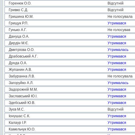
Горенюк О.О.
Відсутній
Гривко С.Д.
Відсутній
Гришина Ю.М.
Не голосувала
Грищук Р.П.
Утримався
Гунько А.Г.
Не голосував
Дануца О.А.
Утримався
Дирдін М.Є.
Утримався
Дмитрієва О.О.
Утрималась
Драбовський А.Г.
Утримався
Дунда О.А.
Утримався
Жупанин А.В.
Утримався
Забуранна Л.В.
Не голосувала
Загоруйко А.Л.
Утрималась
Задорожній М.М.
Утримався
Заславський Ю.І.
Утримався
Здебський Ю.В.
Утримався
Зуєв М.С.
Відсутній
Іонушас С.К.
Утримався
Калаур І.Р.
Утримався
Камельчук Ю.О.
Утримався