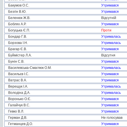
Бакумов О.С.
Утримався
Безгін В.Ю.
Утримався
Беленюк Ж.В.
Відсутній
Боблях А.Р.
Утримався
Богуцька Є.П.
Проти
Бондар Г.В.
Утрималась
Борзова І.Н.
Утрималась
Брагар Є.В.
Утримався
Буймістер Л.А.
Відсутня
Бунін С.В.
Утримався
Василевська-Смаглюк О.М.
Утрималась
Васильєв І.С.
Утримався
Ватрас В.А.
Утримався
Верещук І.А.
Утрималась
Володіна Д.А.
Утрималась
Воронько О.Є.
Утримався
Галайчук В.С.
Утримався
Гевко В.Л.
Утримався
Герман Д.В.
Не голосував
Гетманцев Д.О.
Утримався