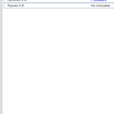
Юрченко О.М.
Утримався
Яценко А.В.
Не голосував