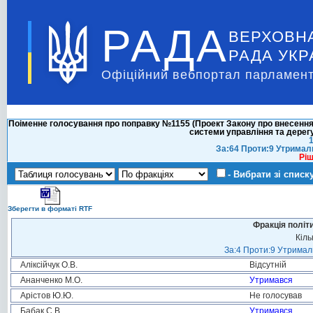
РАДА
ВЕРХОВН
РАДА УКР
Офіційний вебпортал парламент
Поіменне голосування про поправку №1155 (Проект Закону про внесення
системи управління та дерегу
1
За:64 Проти:9 Утримал
Ріш
- Вибрати зі списк
Зберегти в форматі RTF
Фракція політ
Кіль
За:4 Проти:9 Утримали
Аліксійчук О.В.
Відсутній
Ананченко М.О.
Утримався
Арістов Ю.Ю.
Не голосував
Бабак С.В.
Утримався