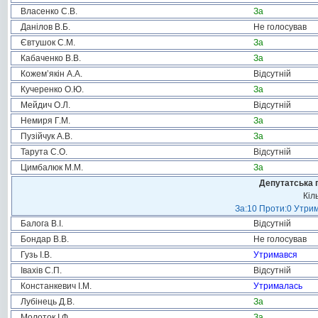
Власенко С.В.
За
Данілов В.Б.
Не голосував
Євтушок С.М.
За
Кабаченко В.В.
За
Кожем’якін А.А.
Відсутній
Кучеренко О.Ю.
За
Мейдич О.Л.
Відсутній
Немиря Г.М.
За
Пузійчук А.В.
За
Тарута С.О.
Відсутній
Цимбалюк М.М.
За
Депутатська 
Кіл
За:10 Проти:0 Утрим
Балога В.І.
Відсутній
Бондар В.В.
Не голосував
Гузь І.В.
Утримався
Івахів С.П.
Відсутній
Констанкевич І.М.
Утрималась
Лубінець Д.В.
За
Молоток І.Ф.
За