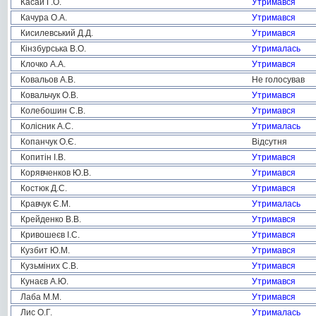
Касай Г.О.
Утримався
Качура О.А.
Утримався
Кисилевський Д.Д.
Утримався
Кінзбурська В.О.
Утрималась
Клочко А.А.
Утримався
Ковальов А.В.
Не голосував
Ковальчук О.В.
Утримався
Колебошин С.В.
Утримався
Колісник А.С.
Утрималась
Копанчук О.Є.
Відсутня
Копитін І.В.
Утримався
Корявченков Ю.В.
Утримався
Костюк Д.С.
Утримався
Кравчук Є.М.
Утрималась
Крейденко В.В.
Утримався
Кривошеєв І.С.
Утримався
Кузбит Ю.М.
Утримався
Кузьміних С.В.
Утримався
Кунаєв А.Ю.
Утримався
Лаба М.М.
Утримався
Лис О.Г.
Утрималась