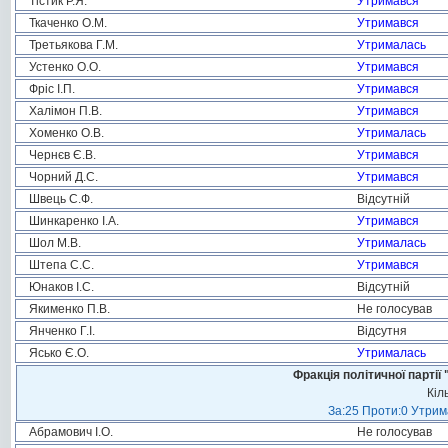
Тістик Р.Я.
Утримався
Ткаченко О.М.
Утримався
Третьякова Г.М.
Утрималась
Устенко О.О.
Утримався
Фріс І.П.
Утримався
Халімон П.В.
Утримався
Хоменко О.В.
Утрималась
Чернєв Є.В.
Утримався
Чорний Д.С.
Утримався
Швець С.Ф.
Відсутній
Шинкаренко І.А.
Утримався
Шол М.В.
Утрималась
Штепа С.С.
Утримався
Юнаков І.С.
Відсутній
Якименко П.В.
Не голосував
Янченко Г.І.
Відсутня
Ясько Є.О.
Утрималась
Фракція політичної пар
Кіл
За:25 Проти:0 Утрима
Абрамович І.О.
Не голосував