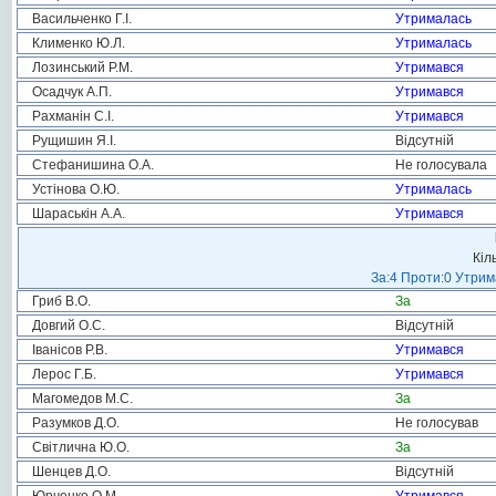
Васильченко Г.І.
Утрималась
Клименко Ю.Л.
Утрималась
Лозинський Р.М.
Утримався
Осадчук А.П.
Утримався
Рахманін С.І.
Утримався
Рущишин Я.І.
Відсутній
Стефанишина О.А.
Не голосувала
Устінова О.Ю.
Утрималась
Шараськін А.А.
Утримався
Кіл
За:4 Проти:0 Утрим
Гриб В.О.
За
Довгий О.С.
Відсутній
Іванісов Р.В.
Утримався
Лерос Г.Б.
Утримався
Магомедов М.С.
За
Разумков Д.О.
Не голосував
Світлична Ю.О.
За
Шенцев Д.О.
Відсутній