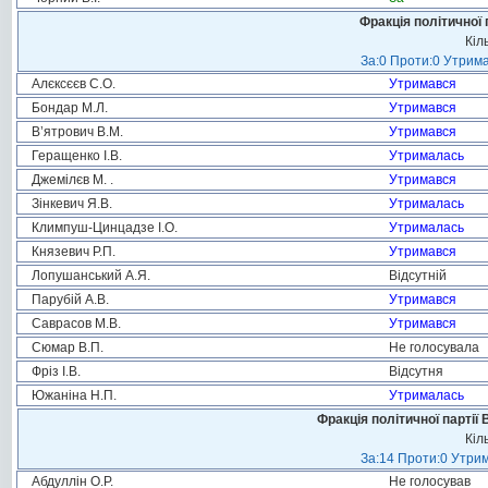
Фракція політичної 
Кіл
За:0 Проти:0 Утрима
Алєксєєв С.О.
Утримався
Бондар М.Л.
Утримався
В’ятрович В.М.
Утримався
Геращенко І.В.
Утрималась
Джемілєв М. .
Утримався
Зінкевич Я.В.
Утрималась
Климпуш-Цинцадзе І.О.
Утрималась
Князевич Р.П.
Утримався
Лопушанський А.Я.
Відсутній
Парубій А.В.
Утримався
Саврасов М.В.
Утримався
Сюмар В.П.
Не голосувала
Фріз І.В.
Відсутня
Южаніна Н.П.
Утрималась
Фракція політичної партії
Кіл
За:14 Проти:0 Утрим
Абдуллін О.Р.
Не голосував