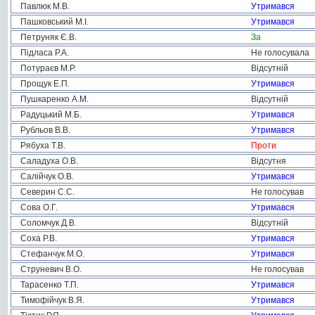
Павлюк М.В.
Утримався
Пашковський М.І.
Утримався
Петруняк Є.В.
За
Підласа Р.А.
Не голосувала
Потураєв М.Р.
Відсутній
Прощук Е.П.
Утримався
Пушкаренко А.М.
Відсутній
Радуцький М.Б.
Утримався
Рубльов В.В.
Утримався
Рябуха Т.В.
Проти
Саладуха О.В.
Відсутня
Салійчук О.В.
Утримався
Северин С.С.
Не голосував
Сова О.Г.
Утримався
Соломчук Д.В.
Відсутній
Соха Р.В.
Утримався
Стефанчук М.О.
Утримався
Струневич В.О.
Не голосував
Тарасенко Т.П.
Утримався
Тимофійчук В.Я.
Утримався