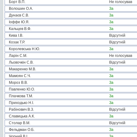
Борт В.П.
Не голосував
Волошин О.А.
За
Дунаєв С.В.
За
Іоффе Ю.Я.
За
Кальцев В.Ф.
За
Кива І.В.
Відсутній
Козак Т.Р.
Відсутній
Королевська Н.Ю.
За
Ларін С.М.
Не голосував
Льовочкін С.В.
Відсутній
Макаренко М.В.
За
Мамоян С.Ч.
За
Мороз В.В.
За
Павленко Ю.О.
За
Плачкова Т.М.
За
Приходько Н.І.
За
Рабінович В.З.
Відсутній
Славицька А.К.
За
Столар В.М.
Відсутній
Фельдман О.Б.
За
Чорний В.І.
За