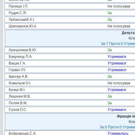
Палиця І.П.
Не голосував
Рудик С.Я.
За
Урбанський А.І.
За
Шаповалов Ю.А.
Не голосував
Депута
Кіл
За:7 Проти:0 Утрим
Арешонков В.Ю.
За
Бакунець П.А.
Утримався
Вацак Г.А.
Утримався
Горват Р.І.
Утримався
Іванчук А.В.
За
Ковальов О.І.
Не голосував
Кучер М.І.
Утримався
Люшняк М.В.
За
Поляк В.М.
За
Сухов О.С.
Утримався
Фракція п
Кіл
За:0 Проти:0 Утрима
Бобровська С.А.
Утрималась