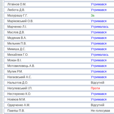
Літвінов О.М.
Утримався
Любота Д.В.
Утримався
Мазурашу Г.Г.
За
Маріковський О.В.
Утримався
Марченко Л.І.
Утрималась
Маслов Д.В.
Утримався
Медяник В.А.
Утримався
Мельник П.В.
Утримався
Микиша Д.С.
Утримався
Михайлюк Г.О.
Утрималась
Мокан В.І.
Утримався
Мотовиловець А.В.
Утримався
Мулик Р.М.
Утримався
Нагаєвський А.С.
Утримався
Нальотов Д.О.
Відсутній
Негулевський І.П.
Проти
Нестеренко К.О.
Утримався
Новіков М.М.
Утримався
Одарченко А.М.
Відсутній
Павліш П.В.
Не голосував