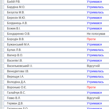
Бабій Р.В.
Утримався
Бардіна М.О.
Утрималась
Безугла М.В.
Утрималась
Березін М.Ю.
Утримався
Богданець А.В.
Утримався
Божик В.І.
Утримався
Бондаренко О.В.
Не голосував
Бородін В.В.
Проти
Бужанський М.А.
Утримався
Булах Л.В.
Утрималась
Вагнєр В.О.
Утрималась
Василів І.В.
Утримався
Васильковський І.І.
Відсутній
Венедіктова І.В.
Утрималась
Верещук І.А.
Утрималась
Володіна Д.А.
Утрималась
Воронько О.Є.
Проти
Галайчук В.С.
Утримався
Гевко В.Л.
Відсутній
Герман Д.В.
Утримався
Гетманцев Д.О.
Утримався