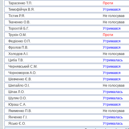
Тарасенко Т.П.
Проти
Тимофійчук В.Я.
Утримався
Тістик Р.Я.
Не голосував
Ткаченко О.В.
Не голосував
Торохтій Б.Г.
Утримався
Трухін О.М.
Проти
Федієнко О.П.
Утримався
Фролов П.В.
Утримався
Холодов А.І.
Не голосував
Циба Т.В.
Утрималась
Чернявський С.М.
Утримався
Чорноморов А.О.
Утримався
Шевченко Є.В.
Утримався
Шипайло О.І.
Не голосував
Шпак Л.О.
Утрималась
Шуляк О.О.
Утрималась
Юраш С.А.
Утримався
Якименко П.В.
Не голосував
Янченко Г.І.
Утрималась
Ясько Є.О.
Утрималась