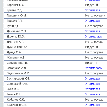
Горенюк О.О.
Відсутній
Гривко С.Д.
Утримався
Гришина Ю.М.
Не голосувала
Грищук Р.П.
Утримався
Гурін Д.О.
Не голосував
Демченко С.О.
Утримався
Діденко Ю.О.
Утрималась
Дмитрук А.Г.
Не голосував
Дубінський О.А.
Відсутній
Дунда О.А.
Не голосував
Жупанин А.В.
Не голосував
Забуранна Л.В.
Відсутня
Загоруйко А.Л.
Утрималась
Задорожній М.М.
Не голосував
Заславський Ю.І.
Утримався
Здебський Ю.В.
Утримався
Зуєв М.С.
Утримався
Іванов В.І.
Утримався
Кабанов О.Є.
Не голосував
Кальченко С.В.
Утримався