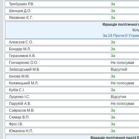
Требушкін Р.В.
За
Шенцев Д.О.
За
Яковенко Є.Г.
За
Фракція політичної 
Кіл
За:19 Проти:0 Утрим
Алєксєєв С.О.
За
Бондар М.Л.
За
Герасимов А.В.
За
Гончаренко О.О.
Не голосував
Забродський М.В.
Відсутній
Іонова М.М.
За
Княжицький М.Л.
Не голосував
Кубів С.І.
За
Луценко І.С.
Відсутня
Парубій А.В.
Не голосував
Саврасов М.В.
За
Сюмар В.П.
За
Фріз І.В.
За
Южаніна Н.П.
За
Фракція політичної партії