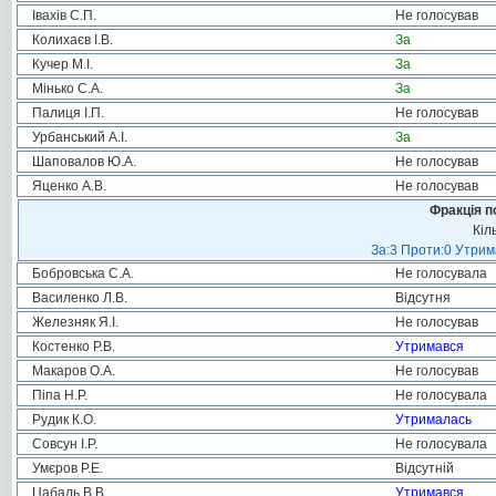
Івахів С.П.
Не голосував
Колихаєв І.В.
За
Кучер М.І.
За
Мінько С.А.
За
Палиця І.П.
Не голосував
Урбанський А.І.
За
Шаповалов Ю.А.
Не голосував
Яценко А.В.
Не голосував
Фракція п
Кіл
За:3 Проти:0 Утрим
Бобровська С.А.
Не голосувала
Василенко Л.В.
Відсутня
Железняк Я.І.
Не голосував
Костенко Р.В.
Утримався
Макаров О.А.
Не голосував
Піпа Н.Р.
Не голосувала
Рудик К.О.
Утрималась
Совсун І.Р.
Не голосувала
Умєров Р.Е.
Відсутній
Цабаль В.В.
Утримався