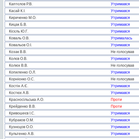
Каптєлов Р.В.
Утримався
Касай К.І.
Утримався
Кириченко М.О.
Утримався
Кицак Б.В.
Утримався
Кісєль Ю.Г.
Утримався
Коваль О.В.
Утрималась
Ковальов О.І.
Утримався
Козак В.В.
Не голосував
Колєв О.В.
Утримався
Колюх В.В.
Не голосував
Копиленко О.Л.
Утримався
Корнієнко О.С.
Не голосував
Костін А.Є.
Утримався
Костюх А.В.
Утримався
Красносільська А.О.
Проти
Крейденко В.В.
Проти
Кривошеєв І.С.
Утримався
Кубраков О.М.
Утримався
Кузнєцов О.О.
Утримався
Культенко А.В.
Утримався