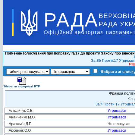
РАДА
ВЕРХОВН
РАДА УКР
Офіційний вебпортал парламент
Поіменне голосування про поправку №17 до проекту Закону про внесення
1
За:85 Проти:17 Утримал
Ріш
- Вибрати зі списк
Зберегти в форматі RTF
Фракція політ
Кіль
За:4 Проти:17 Утримал
Аліксійчук О.В.
Утримався
Ананченко М.О.
Утримався
Арахамія Д.Г.
Не голосував
Арсенюк О.О.
Утримався