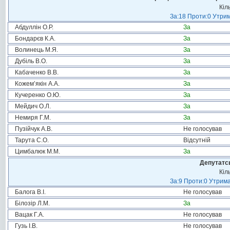
Кіл
За:18 Проти:0 Утрим
Абдуллін О.Р.
За
Бондарєв К.А.
За
Волинець М.Я.
За
Дубіль В.О.
За
Кабаченко В.В.
За
Кожем’якін А.А.
За
Кучеренко О.Ю.
За
Мейдич О.Л.
За
Немиря Г.М.
За
Пузійчук А.В.
Не голосував
Тарута С.О.
Відсутній
Цимбалюк М.М.
За
Депутатсь
Кіл
За:9 Проти:0 Утрима
Балога В.І.
Не голосував
Білозір Л.М.
За
Вацак Г.А.
Не голосував
Гузь І.В.
Не голосував