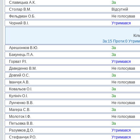
Славицька А.К.
За
Столар В.М.
Відсутній
Фельдман О.Б.
Не голосував
Чорний В.І.
Утримався
Кіл
За:15 Проти:0 Утрима
Арешонков В.Ю.
За
Бакунець П.А.
За
Горват Р.І.
Утримався
Давиденко В.М.
Не голосував
Довгий О.С.
За
Іванчук А.В.
Не голосував
Ковальов О.І.
За
Кулініч О.І.
За
Лунченко В.В.
Не голосував
Магера С.В.
За
Молоток І.Ф.
Не голосував
Петьовка В.В.
За
Разумков Д.О.
Утримався
Стефанчук Р.О.
Утримався