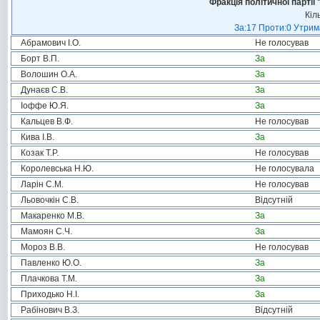
Фракція політичної пар
Кіл
За:17 Проти:0 Утрима
Абрамович І.О.
Не голосував
Борт В.П.
За
Волошин О.А.
За
Дунаєв С.В.
За
Іоффе Ю.Я.
За
Кальцев В.Ф.
Не голосував
Кива І.В.
За
Козак Т.Р.
Не голосував
Королевська Н.Ю.
Не голосувала
Ларін С.М.
Не голосував
Льовочкін С.В.
Відсутній
Макаренко М.В.
За
Мамоян С.Ч.
За
Мороз В.В.
Не голосував
Павленко Ю.О.
За
Плачкова Т.М.
За
Приходько Н.І.
За
Рабінович В.З.
Відсутній