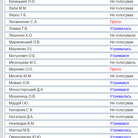
Куницький О.О.
Не голосував
Лаба М.М.
Не голосував
Лерос Г.Б.
Не голосував
Литвиненко С.А.
Проти
Лічман Г.В.
Утрималась
Ляшенко А.О.
Не голосувала
Маріковський О.В.
Не голосував
Марченко Л.І.
Утрималась
Матусевич О.Б.
Утримався
Мезенцева М.С.
Не голосувала
Мережко О.О.
Проти
Мисягін Ю.М.
Не голосував
Мовчан О.В.
Утримався
Монастирський Д.А.
Утримався
Мошенець О.В.
Утрималась
Мурдій І.Ю.
Не голосував
Нагорняк С.В.
Не голосував
Наталуха Д.А.
Не голосував
Неклюдов В.М.
Утримався
Нікітіна М.В.
Утрималась
Овчинникова Ю.Ю.
Утрималась