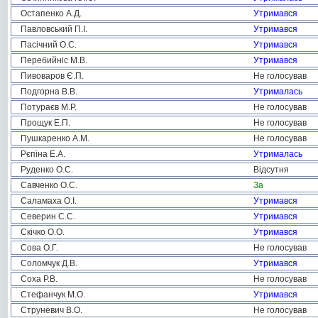
Остапенко А.Д.
Утримався
Павловський П.І.
Утримався
Пасічний О.С.
Утримався
Перебийніс М.В.
Утримався
Пивоваров Є.П.
Не голосував
Подгорна В.В.
Утрималась
Потураєв М.Р.
Не голосував
Прощук Е.П.
Не голосував
Пушкаренко А.М.
Не голосував
Рєпіна Е.А.
Утрималась
Руденко О.С.
Відсутня
Савченко О.С.
За
Саламаха О.І.
Утримався
Северин С.С.
Утримався
Скічко О.О.
Утримався
Сова О.Г.
Не голосував
Соломчук Д.В.
Утримався
Соха Р.В.
Не голосував
Стефанчук М.О.
Утримався
Струневич В.О.
Не голосував