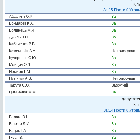
Кіл
За:15 Проти:0 Утрим
Абдуллін О.Р.
За
Бондарєв К.А.
За
Волинець М.Я.
За
Дубіль В.О.
За
Кабаченко В.В.
За
Кожем’якін А.А.
Не голосував
Кучеренко О.Ю.
За
Мейдич О.Л.
За
Немиря Г.М.
За
Пузійчук А.В.
Не голосував
Тарута С.О.
Відсутній
Цимбалюк М.М.
За
Депутатсь
Кіл
За:14 Проти:0 Утрим
Балога В.І.
За
Білозір Л.М.
За
Вацак Г.А.
За
Гузь І.В.
За