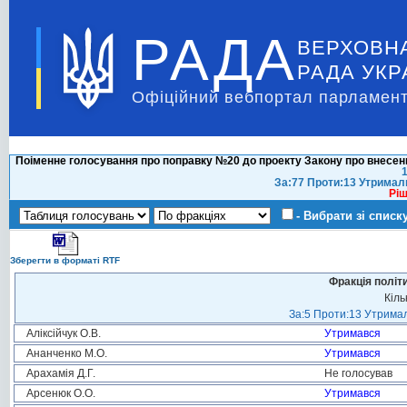
РАДА
ВЕРХОВН
РАДА УКР
Офіційний вебпортал парламент
Поіменне голосування про поправку №20 до проекту Закону про внесення
1
За:77 Проти:13 Утримал
Ріш
- Вибрати зі списк
Зберегти в форматі RTF
Фракція політ
Кіль
За:5 Проти:13 Утримал
Аліксійчук О.В.
Утримався
Ананченко М.О.
Утримався
Арахамія Д.Г.
Не голосував
Арсенюк О.О.
Утримався