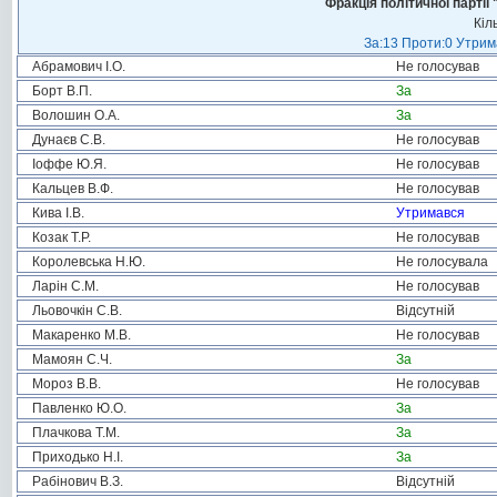
Фракція політичної пар
Кіл
За:13 Проти:0 Утрима
Абрамович І.О.
Не голосував
Борт В.П.
За
Волошин О.А.
За
Дунаєв С.В.
Не голосував
Іоффе Ю.Я.
Не голосував
Кальцев В.Ф.
Не голосував
Кива І.В.
Утримався
Козак Т.Р.
Не голосував
Королевська Н.Ю.
Не голосувала
Ларін С.М.
Не голосував
Льовочкін С.В.
Відсутній
Макаренко М.В.
Не голосував
Мамоян С.Ч.
За
Мороз В.В.
Не голосував
Павленко Ю.О.
За
Плачкова Т.М.
За
Приходько Н.І.
За
Рабінович В.З.
Відсутній