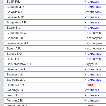
Бабій Р.В.
Утримався
Бардіна М.О.
Утрималась
Безугла М.В.
Утрималась
Березін М.Ю.
Утримався
Богданець А.В.
Утримався
Божик В.І.
Утримався
Бондаренко О.В.
Не голосував
Бородін В.В.
Не голосував
Бужанський М.А.
Не голосував
Булах Л.В.
Не голосувала
Вагнєр В.О.
Утрималась
Василів І.В.
Не голосував
Васильковський І.І.
Відсутній
Венедіктова І.В.
Утрималась
Верещук І.А.
Утрималась
Володіна Д.А.
Утрималась
Воронько О.Є.
Проти
Галайчук В.С.
Утримався
Гевко В.Л.
Утримався
Герман Д.В.
Утримався
Гетманцев Д.О.
Проти