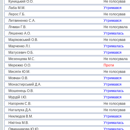
Куницький О.О.
Не голосував
Лаба М.М.
Утримався
Лерос Г.Б.
Не голосував
Литвиненко С.А.
Утримався
Лічман Г.В.
Не голосувала
Ляшенко А.О.
Утрималась
Маріковський О.В.
Не голосував
Марченко Л.І.
Утрималась
Матусевич О.Б.
Утримався
Мезенцева М.С.
Не голосувала
Мережко О.О.
Проти
Мисягін Ю.М.
Не голосував
Мовчан О.В.
Утримався
Монастирський Д.А.
Утримався
Мошенець О.В.
Утрималась
Мурдій І.Ю.
Утримався
Нагорняк С.В.
Не голосував
Наталуха Д.А.
Не голосував
Неклюдов В.М.
Утримався
Нікітіна М.В.
Утрималась
Овчинникова Ю.Ю.
Утрималась