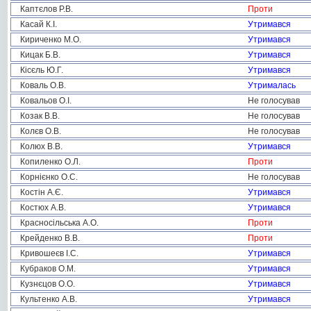
Каптєлов Р.В.
Проти
Касай К.І.
Утримався
Кириченко М.О.
Утримався
Кицак Б.В.
Утримався
Кісєль Ю.Г.
Утримався
Коваль О.В.
Утрималась
Ковальов О.І.
Не голосував
Козак В.В.
Не голосував
Колєв О.В.
Не голосував
Колюх В.В.
Утримався
Копиленко О.Л.
Проти
Корнієнко О.С.
Не голосував
Костін А.Є.
Утримався
Костюх А.В.
Утримався
Красносільська А.О.
Проти
Крейденко В.В.
Проти
Кривошеєв І.С.
Утримався
Кубраков О.М.
Утримався
Кузнєцов О.О.
Утримався
Культенко А.В.
Утримався