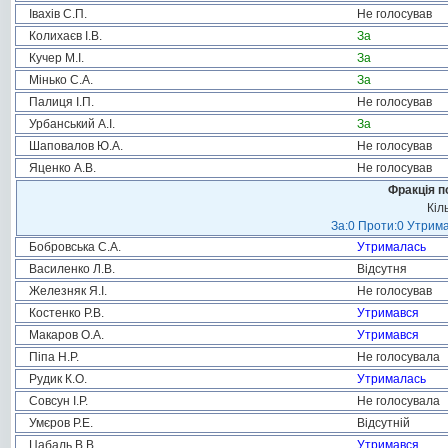
Івахів С.П.
Не голосував
Колихаєв І.В.
За
Кучер М.І.
За
Мінько С.А.
За
Палиця І.П.
Не голосував
Урбанський А.І.
За
Шаповалов Ю.А.
Не голосував
Яценко А.В.
Не голосував
Фракція п
Кіл
За:0 Проти:0 Утрима
Бобровська С.А.
Утрималась
Василенко Л.В.
Відсутня
Железняк Я.І.
Не голосував
Костенко Р.В.
Утримався
Макаров О.А.
Утримався
Піпа Н.Р.
Не голосувала
Рудик К.О.
Утрималась
Совсун І.Р.
Не голосувала
Умєров Р.Е.
Відсутній
Цабаль В.В.
Утримався