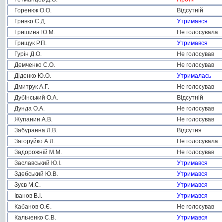
Горенюк О.О.
Відсутній
Гривко С.Д.
Утримався
Гришина Ю.М.
Не голосувала
Грищук Р.П.
Утримався
Гурін Д.О.
Не голосував
Демченко С.О.
Не голосував
Діденко Ю.О.
Утрималась
Дмитрук А.Г.
Не голосував
Дубінський О.А.
Відсутній
Дунда О.А.
Не голосував
Жупанин А.В.
Не голосував
Забуранна Л.В.
Відсутня
Загоруйко А.Л.
Не голосувала
Задорожній М.М.
Не голосував
Заславський Ю.І.
Утримався
Здебський Ю.В.
Утримався
Зуєв М.С.
Утримався
Іванов В.І.
Утримався
Кабанов О.Є.
Не голосував
Кальченко С.В.
Утримався