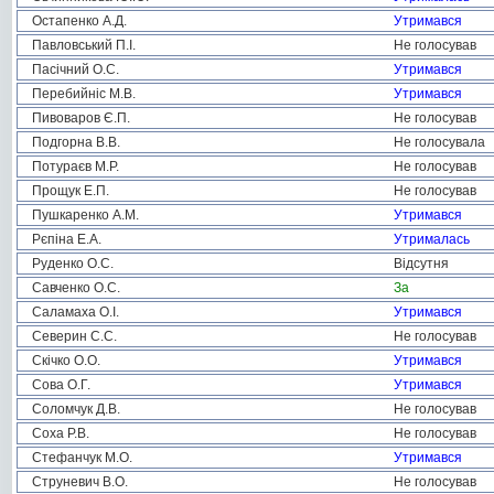
Остапенко А.Д.
Утримався
Павловський П.І.
Не голосував
Пасічний О.С.
Утримався
Перебийніс М.В.
Утримався
Пивоваров Є.П.
Не голосував
Подгорна В.В.
Не голосувала
Потураєв М.Р.
Не голосував
Прощук Е.П.
Не голосував
Пушкаренко А.М.
Утримався
Рєпіна Е.А.
Утрималась
Руденко О.С.
Відсутня
Савченко О.С.
За
Саламаха О.І.
Утримався
Северин С.С.
Не голосував
Скічко О.О.
Утримався
Сова О.Г.
Утримався
Соломчук Д.В.
Не голосував
Соха Р.В.
Не голосував
Стефанчук М.О.
Утримався
Струневич В.О.
Не голосував