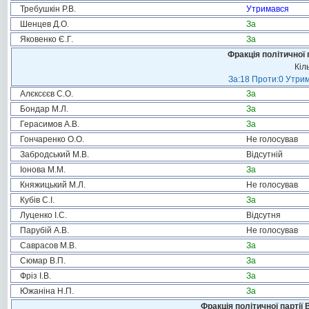
Требушкін Р.В.
Утримався
Шенцев Д.О.
За
Яковенко Є.Г.
За
Фракція політичної 
Кіл
За:18 Проти:0 Утрим
Алєксєєв С.О.
За
Бондар М.Л.
За
Герасимов А.В.
За
Гончаренко О.О.
Не голосував
Забродський М.В.
Відсутній
Іонова М.М.
За
Княжицький М.Л.
Не голосував
Кубів С.І.
За
Луценко І.С.
Відсутня
Парубій А.В.
Не голосував
Саврасов М.В.
За
Сюмар В.П.
За
Фріз І.В.
За
Южаніна Н.П.
За
Фракція політичної партії