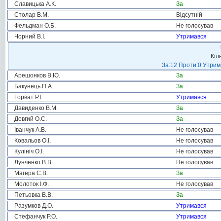
Славицька А.К.
За
Столар В.М.
Відсутній
Фельдман О.Б.
Не голосував
Чорний В.І.
Утримався
Кіл
За:12 Проти:0 Утрима
Арешонков В.Ю.
За
Бакунець П.А.
За
Горват Р.І.
Утримався
Давиденко В.М.
За
Довгий О.С.
За
Іванчук А.В.
Не голосував
Ковальов О.І.
Не голосував
Кулініч О.І.
Не голосував
Лунченко В.В.
Не голосував
Магера С.В.
За
Молоток І.Ф.
Не голосував
Петьовка В.В.
За
Разумков Д.О.
Утримався
Стефанчук Р.О.
Утримався