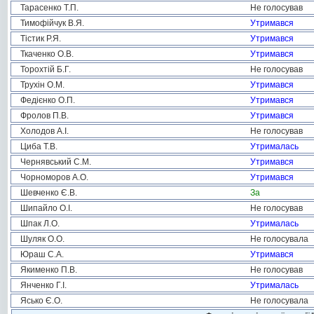
Тарасенко Т.П.
Не голосував
Тимофійчук В.Я.
Утримався
Тістик Р.Я.
Утримався
Ткаченко О.В.
Утримався
Торохтій Б.Г.
Не голосував
Трухін О.М.
Утримався
Федієнко О.П.
Утримався
Фролов П.В.
Утримався
Холодов А.І.
Не голосував
Циба Т.В.
Утрималась
Чернявський С.М.
Утримався
Чорноморов А.О.
Утримався
Шевченко Є.В.
За
Шипайло О.І.
Не голосував
Шпак Л.О.
Утрималась
Шуляк О.О.
Не голосувала
Юраш С.А.
Утримався
Якименко П.В.
Не голосував
Янченко Г.І.
Утрималась
Ясько Є.О.
Не голосувала