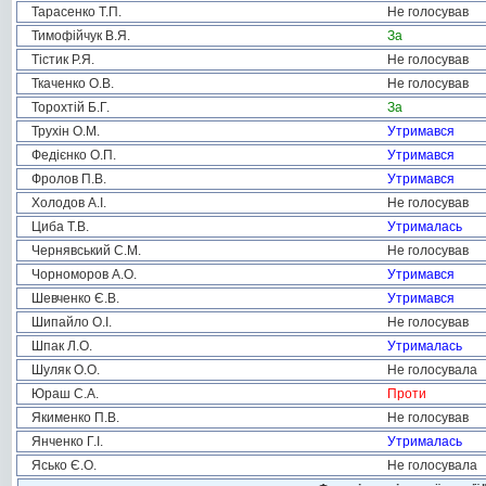
Тарасенко Т.П.
Не голосував
Тимофійчук В.Я.
За
Тістик Р.Я.
Не голосував
Ткаченко О.В.
Не голосував
Торохтій Б.Г.
За
Трухін О.М.
Утримався
Федієнко О.П.
Утримався
Фролов П.В.
Утримався
Холодов А.І.
Не голосував
Циба Т.В.
Утрималась
Чернявський С.М.
Не голосував
Чорноморов А.О.
Утримався
Шевченко Є.В.
Утримався
Шипайло О.І.
Не голосував
Шпак Л.О.
Утрималась
Шуляк О.О.
Не голосувала
Юраш С.А.
Проти
Якименко П.В.
Не голосував
Янченко Г.І.
Утрималась
Ясько Є.О.
Не голосувала