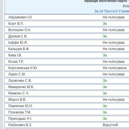
Фракція політичної пар
Кіл
За:16 Проти:0 Утрима
Абрамович І.О.
Не голосував
Борт В.П.
За
Волошин О.А.
Не голосував
Дунаєв С.В.
За
Іоффе Ю.Я.
Не голосував
Кальцев В.Ф.
Не голосував
Кива І.В.
За
Козак Т.Р.
Не голосував
Королевська Н.Ю.
Не голосувала
Ларін С.М.
Не голосував
Льовочкін С.В.
За
Макаренко М.В.
За
Мамоян С.Ч.
За
Мороз В.В.
Не голосував
Павленко Ю.О.
За
Плачкова Т.М.
За
Приходько Н.І.
За
Рабінович В.З.
Відсутній