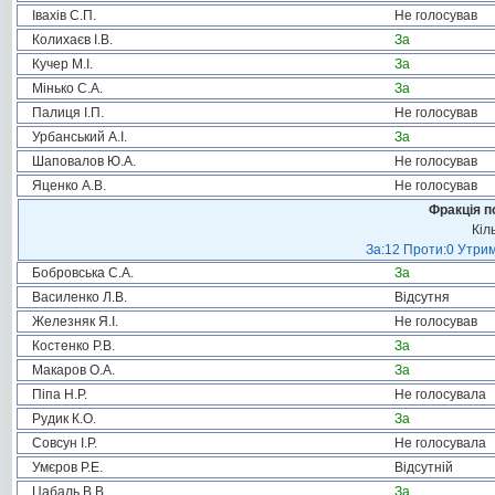
Івахів С.П.
Не голосував
Колихаєв І.В.
За
Кучер М.І.
За
Мінько С.А.
За
Палиця І.П.
Не голосував
Урбанський А.І.
За
Шаповалов Ю.А.
Не голосував
Яценко А.В.
Не голосував
Фракція п
Кіл
За:12 Проти:0 Утрим
Бобровська С.А.
За
Василенко Л.В.
Відсутня
Железняк Я.І.
Не голосував
Костенко Р.В.
За
Макаров О.А.
За
Піпа Н.Р.
Не голосувала
Рудик К.О.
За
Совсун І.Р.
Не голосувала
Умєров Р.Е.
Відсутній
Цабаль В.В.
За