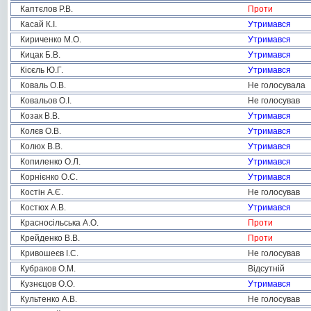
Каптєлов Р.В.
Проти
Касай К.І.
Утримався
Кириченко М.О.
Утримався
Кицак Б.В.
Утримався
Кісєль Ю.Г.
Утримався
Коваль О.В.
Не голосувала
Ковальов О.І.
Не голосував
Козак В.В.
Утримався
Колєв О.В.
Утримався
Колюх В.В.
Утримався
Копиленко О.Л.
Утримався
Корнієнко О.С.
Утримався
Костін А.Є.
Не голосував
Костюх А.В.
Утримався
Красносільська А.О.
Проти
Крейденко В.В.
Проти
Кривошеєв І.С.
Не голосував
Кубраков О.М.
Відсутній
Кузнєцов О.О.
Утримався
Культенко А.В.
Не голосував