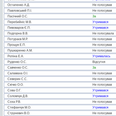
Остапенко А.Д.
Не голосував
Павловський П.І.
Не голосував
Пасічний О.С.
За
Перебийніс М.В.
Утримався
Пивоваров Є.П.
Утримався
Подгорна В.В.
Не голосувала
Потураєв М.Р.
Не голосував
Прощук Е.П.
Не голосував
Пушкаренко А.М.
Не голосував
Рєпіна Е.А.
Утрималась
Руденко О.С.
Відсутня
Савченко О.С.
За
Саламаха О.І.
Не голосував
Северин С.С.
Не голосував
Скічко О.О.
Не голосував
Сова О.Г.
Утримався
Соломчук Д.В.
Утримався
Соха Р.В.
Не голосував
Стефанчук М.О.
Утримався
Струневич В.О.
Не голосував