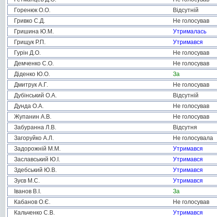
Горенюк О.О.
Відсутній
Гривко С.Д.
Не голосував
Гришина Ю.М.
Утрималась
Грищук Р.П.
Утримався
Гурін Д.О.
Не голосував
Демченко С.О.
Не голосував
Діденко Ю.О.
За
Дмитрук А.Г.
Не голосував
Дубінський О.А.
Відсутній
Дунда О.А.
Не голосував
Жупанин А.В.
Не голосував
Забуранна Л.В.
Відсутня
Загоруйко А.Л.
Не голосувала
Задорожній М.М.
Утримався
Заславський Ю.І.
Утримався
Здебський Ю.В.
Утримався
Зуєв М.С.
Утримався
Іванов В.І.
За
Кабанов О.Є.
Не голосував
Кальченко С.В.
Утримався