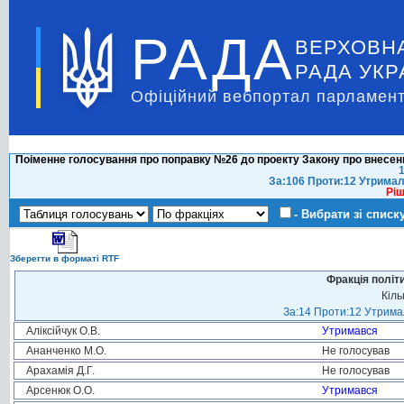
РАДА
ВЕРХОВН
РАДА УКР
Офіційний вебпортал парламент
Поіменне голосування про поправку №26 до проекту Закону про внесення
1
За:106 Проти:12 Утримал
Ріш
- Вибрати зі списк
Зберегти в форматі RTF
Фракція політ
Кіль
За:14 Проти:12 Утримал
Аліксійчук О.В.
Утримався
Ананченко М.О.
Не голосував
Арахамія Д.Г.
Не голосував
Арсенюк О.О.
Утримався