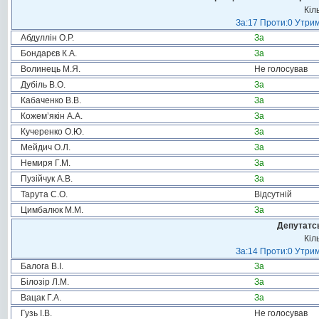
Кіл
За:17 Проти:0 Утрим
Абдуллін О.Р.
За
Бондарєв К.А.
За
Волинець М.Я.
Не голосував
Дубіль В.О.
За
Кабаченко В.В.
За
Кожем’якін А.А.
За
Кучеренко О.Ю.
За
Мейдич О.Л.
За
Немиря Г.М.
За
Пузійчук А.В.
За
Тарута С.О.
Відсутній
Цимбалюк М.М.
За
Депутатсь
Кіл
За:14 Проти:0 Утрим
Балога В.І.
За
Білозір Л.М.
За
Вацак Г.А.
За
Гузь І.В.
Не голосував