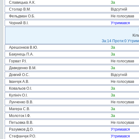
Славицька А.К.
За
Столар В.М.
Відсутній
Фельдман О.Б.
Не голосував
Чорний В.І.
Утримався
Кіл
За:14 Проти:0 Утрима
Арешонков В.Ю.
За
Бакунець П.А.
За
Горват Р.І.
Не голосував
Давиденко В.М.
За
Довгий О.С.
Відсутній
Іванчук А.В.
Не голосував
Ковальов О.І.
За
Кулініч О.І.
За
Лунченко В.В.
Не голосував
Магера С.В.
За
Молоток І.Ф.
За
Петьовка В.В.
Не голосував
Разумков Д.О.
Утримався
Стефанчук Р.О.
Утримався