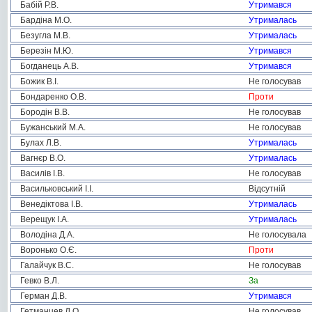
Бабій Р.В.
Утримався
Бардіна М.О.
Утрималась
Безугла М.В.
Утрималась
Березін М.Ю.
Утримався
Богданець А.В.
Утримався
Божик В.І.
Не голосував
Бондаренко О.В.
Проти
Бородін В.В.
Не голосував
Бужанський М.А.
Не голосував
Булах Л.В.
Утрималась
Вагнєр В.О.
Утрималась
Василів І.В.
Не голосував
Васильковський І.І.
Відсутній
Венедіктова І.В.
Утрималась
Верещук І.А.
Утрималась
Володіна Д.А.
Не голосувала
Воронько О.Є.
Проти
Галайчук В.С.
Не голосував
Гевко В.Л.
За
Герман Д.В.
Утримався
Гетманцев Д.О.
Не голосував