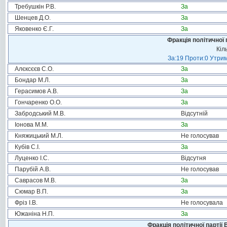
Требушкін Р.В.
За
Шенцев Д.О.
За
Яковенко Є.Г.
За
Фракція політичної 
Кіл
За:19 Проти:0 Утрим
Алєксєєв С.О.
За
Бондар М.Л.
За
Герасимов А.В.
За
Гончаренко О.О.
За
Забродський М.В.
Відсутній
Іонова М.М.
За
Княжицький М.Л.
Не голосував
Кубів С.І.
За
Луценко І.С.
Відсутня
Парубій А.В.
Не голосував
Саврасов М.В.
За
Сюмар В.П.
За
Фріз І.В.
Не голосувала
Южаніна Н.П.
За
Фракція політичної партії