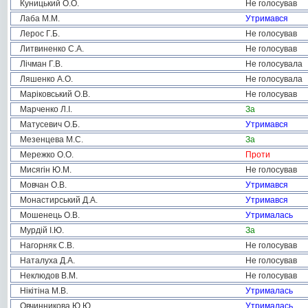
Куницький О.О.
Не голосував
Лаба М.М.
Утримався
Лерос Г.Б.
Не голосував
Литвиненко С.А.
Не голосував
Лічман Г.В.
Не голосувала
Ляшенко А.О.
Не голосувала
Маріковський О.В.
Не голосував
Марченко Л.І.
За
Матусевич О.Б.
Утримався
Мезенцева М.С.
За
Мережко О.О.
Проти
Мисягін Ю.М.
Не голосував
Мовчан О.В.
Утримався
Монастирський Д.А.
Утримався
Мошенець О.В.
Утрималась
Мурдій І.Ю.
За
Нагорняк С.В.
Не голосував
Наталуха Д.А.
Не голосував
Неклюдов В.М.
Не голосував
Нікітіна М.В.
Утрималась
Овчинникова Ю.Ю.
Утрималась