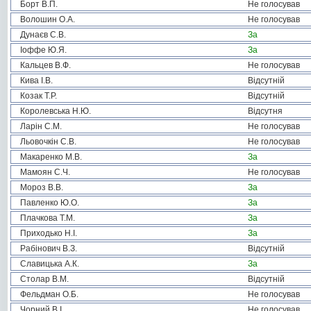
Борт В.П.
Не голосував
Волошин О.А.
Не голосував
Дунаєв С.В.
За
Іоффе Ю.Я.
За
Кальцев В.Ф.
Не голосував
Кива І.В.
Відсутній
Козак Т.Р.
Відсутній
Королевська Н.Ю.
Відсутня
Ларін С.М.
Не голосував
Льовочкін С.В.
Не голосував
Макаренко М.В.
За
Мамоян С.Ч.
Не голосував
Мороз В.В.
За
Павленко Ю.О.
За
Плачкова Т.М.
За
Приходько Н.І.
За
Рабінович В.З.
Відсутній
Славицька А.К.
За
Столар В.М.
Відсутній
Фельдман О.Б.
Не голосував
Чорний В.І.
Не голосував