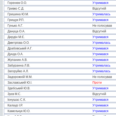
Горенюк О.О.
Утримався
Гривко С.Д.
Відсутній
Гришина Ю.М.
Утрималась
Грищук Р.П.
Утримався
Гунько А.Г.
Не голосував
Дануца О.А.
Відсутній
Дирдін М.Є.
Утримався
Дмитрієва О.О.
Утрималась
Драбовський А.Г.
Утримався
Дунда О.А.
Утримався
Жупанин А.В.
Утримався
Забуранна Л.В.
Утрималась
Загоруйко А.Л.
Утрималась
Задорожній М.М.
Не голосував
Заславський Ю.І.
Проти
Здебський Ю.В.
Утримався
Зуєв М.С.
Відсутній
Іонушас С.К.
Утримався
Калаур І.Р.
Утримався
Камельчук Ю.О.
Утримався