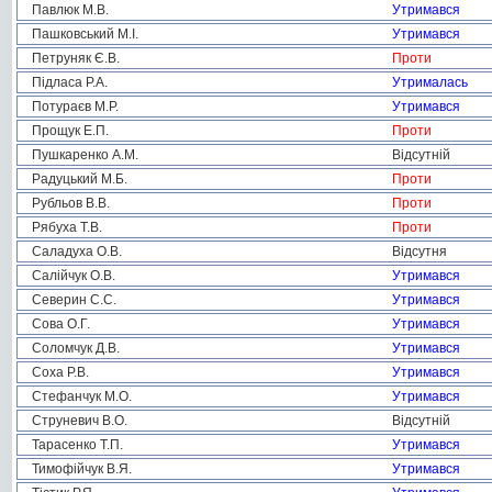
Павлюк М.В.
Утримався
Пашковський М.І.
Утримався
Петруняк Є.В.
Проти
Підласа Р.А.
Утрималась
Потураєв М.Р.
Утримався
Прощук Е.П.
Проти
Пушкаренко А.М.
Відсутній
Радуцький М.Б.
Проти
Рубльов В.В.
Проти
Рябуха Т.В.
Проти
Саладуха О.В.
Відсутня
Салійчук О.В.
Утримався
Северин С.С.
Утримався
Сова О.Г.
Утримався
Соломчук Д.В.
Утримався
Соха Р.В.
Утримався
Стефанчук М.О.
Утримався
Струневич В.О.
Відсутній
Тарасенко Т.П.
Утримався
Тимофійчук В.Я.
Утримався