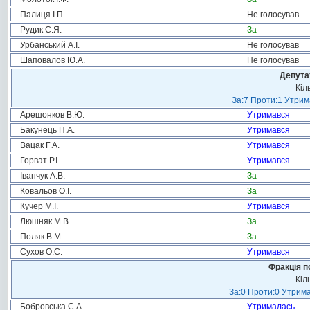
Палиця І.П.
Не голосував
Рудик С.Я.
За
Урбанський А.І.
Не голосував
Шаповалов Ю.А.
Не голосував
Депута
Кіл
За:7 Проти:1 Утрим
Арешонков В.Ю.
Утримався
Бакунець П.А.
Утримався
Вацак Г.А.
Утримався
Горват Р.І.
Утримався
Іванчук А.В.
За
Ковальов О.І.
За
Кучер М.І.
Утримався
Люшняк М.В.
За
Поляк В.М.
За
Сухов О.С.
Утримався
Фракція п
Кіл
За:0 Проти:0 Утрима
Бобровська С.А.
Утрималась