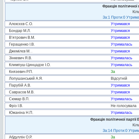
Фракція політичної 
Кіл
За:1 Проти:0 Утрима
Алєксєєв С.О.
Утримався
Бондар М.Л.
Утримався
В’ятрович В.М.
Утримався
Геращенко І.В.
Утрималась
Джемілєв М. .
Утримався
Зінкевич Я.В.
Утрималась
Климпуш-Цинцадзе І.О.
Утрималась
Князевич Р.П.
За
Лопушанський А.Я.
Відсутній
Парубій А.В.
Утримався
Саврасов М.В.
Утримався
Сюмар В.П.
Утрималась
Фріз І.В.
Не голосувала
Южаніна Н.П.
Утрималась
Фракція політичної партії
Кіл
За:14 Проти:0 Утрим
Абдуллін О.Р.
За