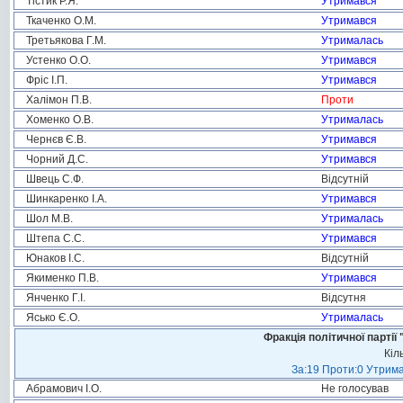
Тістик Р.Я.
Утримався
Ткаченко О.М.
Утримався
Третьякова Г.М.
Утрималась
Устенко О.О.
Утримався
Фріс І.П.
Утримався
Халімон П.В.
Проти
Хоменко О.В.
Утрималась
Чернєв Є.В.
Утримався
Чорний Д.С.
Утримався
Швець С.Ф.
Відсутній
Шинкаренко І.А.
Утримався
Шол М.В.
Утрималась
Штепа С.С.
Утримався
Юнаков І.С.
Відсутній
Якименко П.В.
Утримався
Янченко Г.І.
Відсутня
Ясько Є.О.
Утрималась
Фракція політичної пар
Кіл
За:19 Проти:0 Утрима
Абрамович І.О.
Не голосував