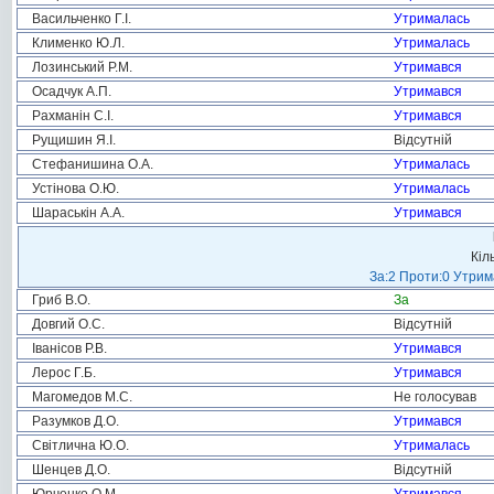
Васильченко Г.І.
Утрималась
Клименко Ю.Л.
Утрималась
Лозинський Р.М.
Утримався
Осадчук А.П.
Утримався
Рахманін С.І.
Утримався
Рущишин Я.І.
Відсутній
Стефанишина О.А.
Утрималась
Устінова О.Ю.
Утрималась
Шараськін А.А.
Утримався
Кіл
За:2 Проти:0 Утрим
Гриб В.О.
За
Довгий О.С.
Відсутній
Іванісов Р.В.
Утримався
Лерос Г.Б.
Утримався
Магомедов М.С.
Не голосував
Разумков Д.О.
Утримався
Світлична Ю.О.
Утрималась
Шенцев Д.О.
Відсутній