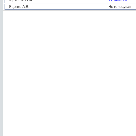
Юрченко О.М.
Утримався
Яценко А.В.
Не голосував