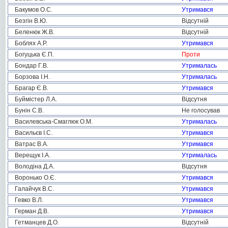
Бакумов О.С.
Утримався
Безгін В.Ю.
Відсутній
Беленюк Ж.В.
Відсутній
Боблях А.Р.
Утримався
Богуцька Є.П.
Проти
Бондар Г.В.
Утрималась
Борзова І.Н.
Утрималась
Брагар Є.В.
Утримався
Буймістер Л.А.
Відсутня
Бунін С.В.
Не голосував
Василевська-Смаглюк О.М.
Утрималась
Васильєв І.С.
Утримався
Ватрас В.А.
Утримався
Верещук І.А.
Утрималась
Володіна Д.А.
Відсутня
Воронько О.Є.
Утримався
Галайчук В.С.
Утримався
Гевко В.Л.
Утримався
Герман Д.В.
Утримався
Гетманцев Д.О.
Відсутній