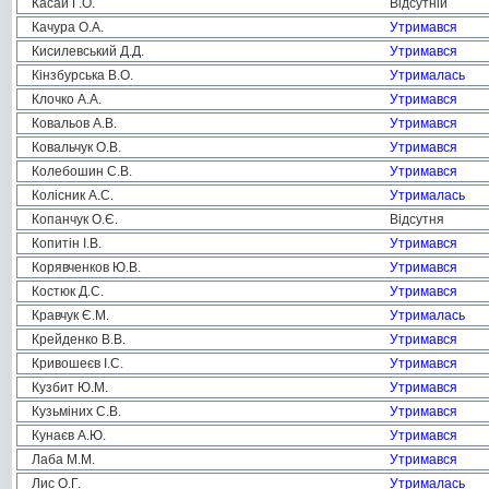
Касай Г.О.
Відсутній
Качура О.А.
Утримався
Кисилевський Д.Д.
Утримався
Кінзбурська В.О.
Утрималась
Клочко А.А.
Утримався
Ковальов А.В.
Утримався
Ковальчук О.В.
Утримався
Колебошин С.В.
Утримався
Колісник А.С.
Утрималась
Копанчук О.Є.
Відсутня
Копитін І.В.
Утримався
Корявченков Ю.В.
Утримався
Костюк Д.С.
Утримався
Кравчук Є.М.
Утрималась
Крейденко В.В.
Утримався
Кривошеєв І.С.
Утримався
Кузбит Ю.М.
Утримався
Кузьміних С.В.
Утримався
Кунаєв А.Ю.
Утримався
Лаба М.М.
Утримався
Лис О.Г.
Утрималась