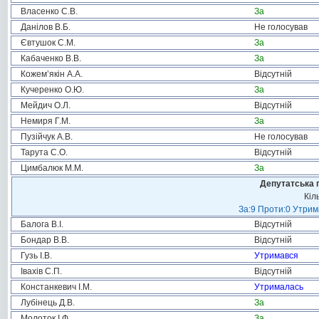
Власенко С.В.
За
Данілов В.Б.
Не голосував
Євтушок С.М.
За
Кабаченко В.В.
За
Кожем’якін А.А.
Відсутній
Кучеренко О.Ю.
За
Мейдич О.Л.
Відсутній
Немиря Г.М.
За
Пузійчук А.В.
Не голосував
Тарута С.О.
Відсутній
Цимбалюк М.М.
За
Депутатська 
Кіл
За:9 Проти:0 Утрим
Балога В.І.
Відсутній
Бондар В.В.
Відсутній
Гузь І.В.
Утримався
Івахів С.П.
Відсутній
Констанкевич І.М.
Утрималась
Лубінець Д.В.
За
Молоток І.Ф.
За