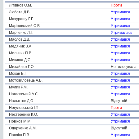
Літвінов О.М.
Проти
Любота Д.В.
Утримався
Мазурашу Г.Г.
Утримався
Маріковський О.В.
Утримався
Марченко Л.І.
Утрималась
Маслов Д.В.
Утримався
Медяник В.А.
Утримався
Мельник П.В.
Утримався
Микиша Д.С.
Утримався
Михайлюк Г.О.
Не голосувала
Мокан В.І.
Утримався
Мотовиловець А.В.
Утримався
Мулик Р.М.
Утримався
Нагаєвський А.С.
Утримався
Нальотов Д.О.
Відсутній
Негулевський І.П.
Проти
Нестеренко К.О.
Утримався
Новіков М.М.
Утримався
Одарченко А.М.
Відсутній
Павліш П.В.
Утримався