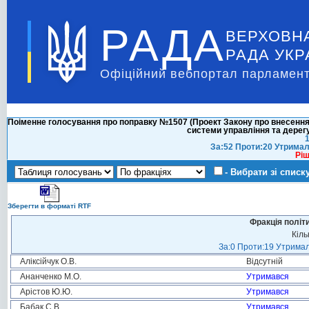
РАДА
ВЕРХОВН
РАДА УКР
Офіційний вебпортал парламент
Поіменне голосування про поправку №1507 (Проект Закону про внесення
системи управління та дерегу
1
За:52 Проти:20 Утримал
Ріш
- Вибрати зі списк
Зберегти в форматі RTF
Фракція політ
Кіль
За:0 Проти:19 Утримал
Аліксійчук О.В.
Відсутній
Ананченко М.О.
Утримався
Арістов Ю.Ю.
Утримався
Бабак С.В.
Утримався