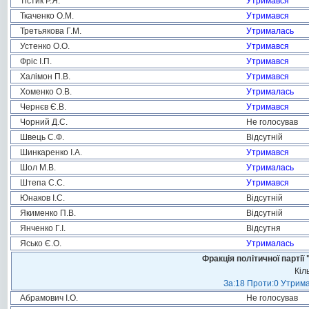
Тістик Р.Я.
Утримався
Ткаченко О.М.
Утримався
Третьякова Г.М.
Утрималась
Устенко О.О.
Утримався
Фріс І.П.
Утримався
Халімон П.В.
Утримався
Хоменко О.В.
Утрималась
Чернєв Є.В.
Утримався
Чорний Д.С.
Не голосував
Швець С.Ф.
Відсутній
Шинкаренко І.А.
Утримався
Шол М.В.
Утрималась
Штепа С.С.
Утримався
Юнаков І.С.
Відсутній
Якименко П.В.
Відсутній
Янченко Г.І.
Відсутня
Ясько Є.О.
Утрималась
Фракція політичної пар
Кіл
За:18 Проти:0 Утрима
Абрамович І.О.
Не голосував