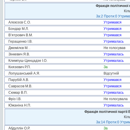
Фракція політичної 
Кіл
За:2 Проти:0 Утрима
Алєксєєв С.О.
Утримався
Бондар М.Л.
Утримався
В’ятрович В.М.
Утримався
Геращенко І.В.
Утрималась
Джемілєв М. .
Не голосував
Зінкевич Я.В.
Утрималась
Климпуш-Цинцадзе І.О.
Утрималась
Князевич Р.П.
За
Лопушанський А.Я.
Відсутній
Парубій А.В.
Утримався
Саврасов М.В.
Утримався
Сюмар В.П.
Утрималась
Фріз І.В.
Не голосувала
Южаніна Н.П.
Утрималась
Фракція політичної партії
Кіл
За:14 Проти:0 Утрим
Абдуллін О.Р.
За