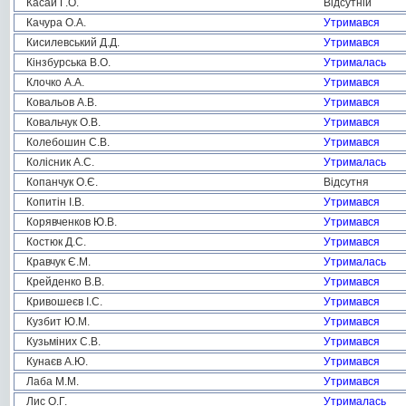
Касай Г.О.
Відсутній
Качура О.А.
Утримався
Кисилевський Д.Д.
Утримався
Кінзбурська В.О.
Утрималась
Клочко А.А.
Утримався
Ковальов А.В.
Утримався
Ковальчук О.В.
Утримався
Колебошин С.В.
Утримався
Колісник А.С.
Утрималась
Копанчук О.Є.
Відсутня
Копитін І.В.
Утримався
Корявченков Ю.В.
Утримався
Костюк Д.С.
Утримався
Кравчук Є.М.
Утрималась
Крейденко В.В.
Утримався
Кривошеєв І.С.
Утримався
Кузбит Ю.М.
Утримався
Кузьміних С.В.
Утримався
Кунаєв А.Ю.
Утримався
Лаба М.М.
Утримався
Лис О.Г.
Утрималась