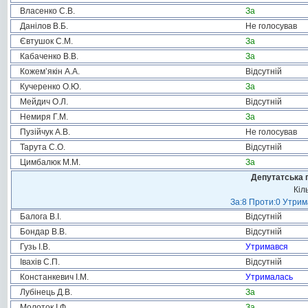
Власенко С.В.
За
Данілов В.Б.
Не голосував
Євтушок С.М.
За
Кабаченко В.В.
За
Кожем’якін А.А.
Відсутній
Кучеренко О.Ю.
За
Мейдич О.Л.
Відсутній
Немиря Г.М.
За
Пузійчук А.В.
Не голосував
Тарута С.О.
Відсутній
Цимбалюк М.М.
За
Депутатська 
Кіл
За:8 Проти:0 Утрим
Балога В.І.
Відсутній
Бондар В.В.
Відсутній
Гузь І.В.
Утримався
Івахів С.П.
Відсутній
Констанкевич І.М.
Утрималась
Лубінець Д.В.
За
Молоток І.Ф.
За