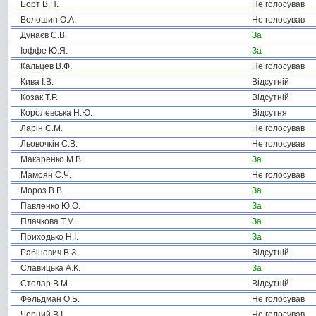
Борт В.П.
Не голосував
Волошин О.А.
Не голосував
Дунаєв С.В.
За
Іоффе Ю.Я.
За
Кальцев В.Ф.
Не голосував
Кива І.В.
Відсутній
Козак Т.Р.
Відсутній
Королевська Н.Ю.
Відсутня
Ларін С.М.
Не голосував
Льовочкін С.В.
Не голосував
Макаренко М.В.
За
Мамоян С.Ч.
Не голосував
Мороз В.В.
За
Павленко Ю.О.
За
Плачкова Т.М.
За
Приходько Н.І.
За
Рабінович В.З.
Відсутній
Славицька А.К.
За
Столар В.М.
Відсутній
Фельдман О.Б.
Не голосував
Чорний В.І.
Не голосував