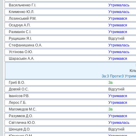
Васильченко Г.І.
Утрималась
Клименко Ю.Л.
Утрималась
Лозинський Р.М.
Утримався
Осадчук А.П.
Утримався
Рахманін С.І.
Утримався
Рущишин Я.І.
Відсутній
Стефанишина О.А.
Утрималась
Устінова О.Ю.
Утрималась
Шараськін А.А.
Утримався
Кіл
За:3 Проти:0 Утрим
Гриб В.О.
За
Довгий О.С.
Відсутній
Іванісов Р.В.
Утримався
Лерос Г.Б.
Утримався
Магомедов М.С.
За
Разумков Д.О.
Утримався
Світлична Ю.О.
Утрималась
Шенцев Д.О.
Відсутній