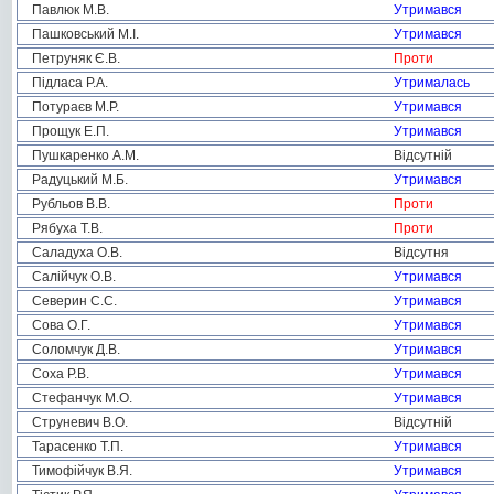
Павлюк М.В.
Утримався
Пашковський М.І.
Утримався
Петруняк Є.В.
Проти
Підласа Р.А.
Утрималась
Потураєв М.Р.
Утримався
Прощук Е.П.
Утримався
Пушкаренко А.М.
Відсутній
Радуцький М.Б.
Утримався
Рубльов В.В.
Проти
Рябуха Т.В.
Проти
Саладуха О.В.
Відсутня
Салійчук О.В.
Утримався
Северин С.С.
Утримався
Сова О.Г.
Утримався
Соломчук Д.В.
Утримався
Соха Р.В.
Утримався
Стефанчук М.О.
Утримався
Струневич В.О.
Відсутній
Тарасенко Т.П.
Утримався
Тимофійчук В.Я.
Утримався