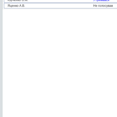
Юрченко О.М.
Утримався
Яценко А.В.
Не голосував