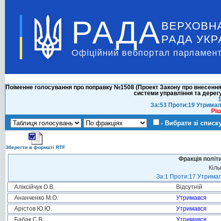
РАДА
ВЕРХОВН
РАДА УКР
Офіційний вебпортал парламент
Поіменне голосування про поправку №1508 (Проект Закону про внесення
системи управління та дерегу
1
За:53 Проти:19 Утримал
Ріш
- Вибрати зі списк
Зберегти в форматі RTF
Фракція політ
Кіль
За:1 Проти:17 Утримал
Аліксійчук О.В.
Відсутній
Ананченко М.О.
Утримався
Арістов Ю.Ю.
Утримався
Бабак С.В.
Утримався