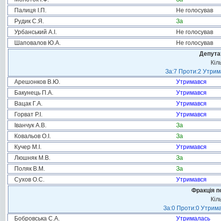
Палиця І.П.
Не голосував
Рудик С.Я.
За
Урбанський А.І.
Не голосував
Шаповалов Ю.А.
Не голосував
Депута
Кіл
За:7 Проти:2 Утрим
Арешонков В.Ю.
Утримався
Бакунець П.А.
Утримався
Вацак Г.А.
Утримався
Горват Р.І.
Утримався
Іванчук А.В.
За
Ковальов О.І.
За
Кучер М.І.
Утримався
Люшняк М.В.
За
Поляк В.М.
За
Сухов О.С.
Утримався
Фракція п
Кіл
За:0 Проти:0 Утрима
Бобровська С.А.
Утрималась