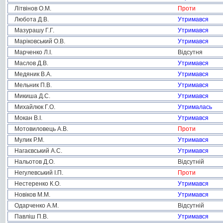
Літвінов О.М.
Проти
Любота Д.В.
Утримався
Мазурашу Г.Г.
Утримався
Маріковський О.В.
Утримався
Марченко Л.І.
Відсутня
Маслов Д.В.
Утримався
Медяник В.А.
Утримався
Мельник П.В.
Утримався
Микиша Д.С.
Утримався
Михайлюк Г.О.
Утрималась
Мокан В.І.
Утримався
Мотовиловець А.В.
Проти
Мулик Р.М.
Утримався
Нагаєвський А.С.
Утримався
Нальотов Д.О.
Відсутній
Негулевський І.П.
Проти
Нестеренко К.О.
Утримався
Новіков М.М.
Утримався
Одарченко А.М.
Відсутній
Павліш П.В.
Утримався