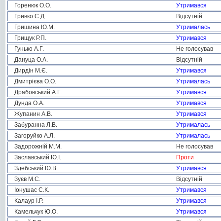
Горенюк О.О.
Утримався
Гривко С.Д.
Відсутній
Гришина Ю.М.
Утрималась
Грищук Р.П.
Утримався
Гунько А.Г.
Не голосував
Дануца О.А.
Відсутній
Дирдін М.Є.
Утримався
Дмитрієва О.О.
Утрималась
Драбовський А.Г.
Утримався
Дунда О.А.
Утримався
Жупанин А.В.
Утримався
Забуранна Л.В.
Утрималась
Загоруйко А.Л.
Утрималась
Задорожній М.М.
Не голосував
Заславський Ю.І.
Проти
Здебський Ю.В.
Утримався
Зуєв М.С.
Відсутній
Іонушас С.К.
Утримався
Калаур І.Р.
Утримався
Камельчук Ю.О.
Утримався