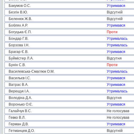
Бакумов О.С.
Утримався
Безгін В.Ю.
Відсутній
Беленюк Ж.В.
Відсутній
Боблях А.Р.
Утримався
Богуцька Є.П.
Проти
Бондар Г.В.
Утрималась
Борзова І.Н.
Утрималась
Брагар Є.В.
Утримався
Буймістер Л.А.
Відсутня
Бунін С.В.
Проти
Василевська-Смаглюк О.М.
Утрималась
Васильєв І.С.
Утримався
Ватрас В.А.
Утримався
Верещук І.А.
Утрималась
Володіна Д.А.
Відсутня
Воронько О.Є.
Утримався
Галайчук В.С.
Не голосував
Гевко В.Л.
Не голосував
Герман Д.В.
Утримався
Гетманцев Д.О.
Відсутній