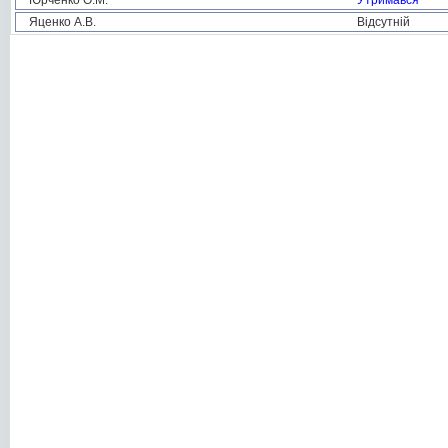
Юрченко О.М.
Утримався
Яценко А.В.
Відсутній