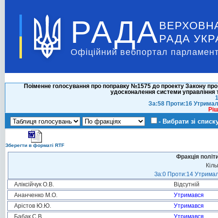
РАДА
ВЕРХОВН
РАДА УКР
Офіційний вебпортал парламент
Поіменне голосування про поправку №1575 до проекту Закону про 
удосконалення системи управління т
1
За:58 Проти:16 Утримал
Ріш
- Вибрати зі списк
Зберегти в форматі RTF
Фракція політ
Кіль
За:0 Проти:14 Утримал
Аліксійчук О.В.
Відсутній
Ананченко М.О.
Утримався
Арістов Ю.Ю.
Утримався
Бабак С.В.
Утримався