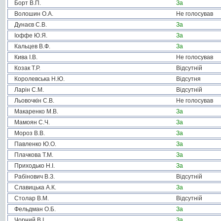
Борт В.П.
За
Волошин О.А.
Не голосував
Дунаєв С.В.
За
Іоффе Ю.Я.
За
Кальцев В.Ф.
За
Кива І.В.
Не голосував
Козак Т.Р.
Відсутній
Королевська Н.Ю.
Відсутня
Ларін С.М.
Відсутній
Льовочкін С.В.
Не голосував
Макаренко М.В.
За
Мамоян С.Ч.
За
Мороз В.В.
За
Павленко Ю.О.
За
Плачкова Т.М.
За
Приходько Н.І.
За
Рабінович В.З.
Відсутній
Славицька А.К.
За
Столар В.М.
Відсутній
Фельдман О.Б.
За
Чорний В.І.
За