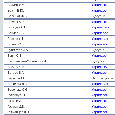
Бакумов О.С.
Утримався
Безгін В.Ю.
Утримався
Беленюк Ж.В.
Відсутній
Боблях А.Р.
Утримався
Богуцька Є.П.
Утрималась
Бондар Г.В.
Утрималась
Борзова І.Н.
Утрималась
Брагар Є.В.
Утримався
Буймістер Л.А.
Відсутня
Бунін С.В.
Утримався
Василевська-Смаглюк О.М.
Відсутня
Васильєв І.С.
Утримався
Ватрас В.А.
Утримався
Верещук І.А.
Не голосувала
Володіна Д.А.
Утрималась
Воронько О.Є.
Утримався
Галайчук В.С.
Утримався
Гевко В.Л.
Утримався
Герман Д.В.
Утримався
Гетманцев Д.О.
Утримався