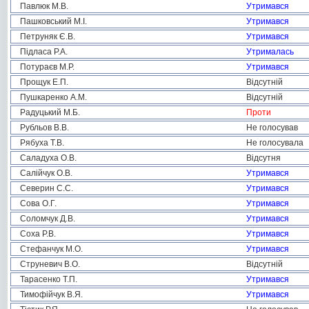
Павлюк М.В.
Утримався
Пашковський М.І.
Утримався
Петруняк Є.В.
Утримався
Підласа Р.А.
Утрималась
Потураєв М.Р.
Утримався
Прощук Е.П.
Відсутній
Пушкаренко А.М.
Відсутній
Радуцький М.Б.
Проти
Рубльов В.В.
Не голосував
Рябуха Т.В.
Не голосувала
Саладуха О.В.
Відсутня
Салійчук О.В.
Утримався
Северин С.С.
Утримався
Сова О.Г.
Утримався
Соломчук Д.В.
Утримався
Соха Р.В.
Утримався
Стефанчук М.О.
Утримався
Струневич В.О.
Відсутній
Тарасенко Т.П.
Утримався
Тимофійчук В.Я.
Утримався