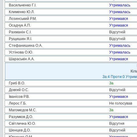
Васильченко Г.І.
Утрималась
Клименко Ю.Л.
Утрималась
Лозинський Р.М.
Утримався
Осадчук А.П.
Утримався
Рахманін С.І.
Відсутній
Рущишин Я.І.
Відсутній
Стефанишина О.А.
Утрималась
Устінова О.Ю.
Утрималась
Шараськін А.А.
Утримався
Кіл
За:4 Проти:0 Утрим
Гриб В.О.
За
Довгий О.С.
Відсутній
Іванісов Р.В.
Утримався
Лерос Г.Б.
Не голосував
Магомедов М.С.
За
Разумков Д.О.
Утримався
Світлична Ю.О.
Відсутня
Шенцев Д.О.
Відсутній