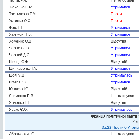
Тістик Р.Я.
Не голосував
Ткаченко О.М.
Утримався
Третьякова Г.М.
Проти
Устенко О.О.
Проти
Фріс І.П.
Утримався
Халімон П.В.
Утримався
Хоменко О.В.
Відсутня
Чернєв Є.В.
Утримався
Чорний Д.С.
Утримався
Швець С.Ф.
Відсутній
Шинкаренко І.А.
Утримався
Шол М.В.
Утрималась
Штепа С.С.
Утримався
Юнаков І.С.
Відсутній
Якименко П.В.
Не голосував
Янченко Г.І.
Відсутня
Ясько Є.О.
Утрималась
Фракція політичної пар
Кіл
За:22 Проти:0 Утрима
Абрамович І.О.
Не голосував