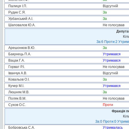
Палиця І.П.
Відсутній
Рудик С.Я.
За
Урбанський А.І.
За
Шаповалов Ю.А.
Не голосував
Депута
Кіл
За:6 Проти:2 Утрим
Арешонков В.Ю.
За
Бакунець П.А.
Утримався
Вацак Г.А.
Утримався
Горват Р.І.
Не голосував
Іванчук А.В.
Відсутній
Ковальов О.І.
За
Кучер М.І.
Утримався
Люшняк М.В.
За
Поляк В.М.
Не голосував
Сухов О.С.
Проти
Фракція п
Кіл
За:0 Проти:0 Утрима
Бобровська С.А.
Утрималась