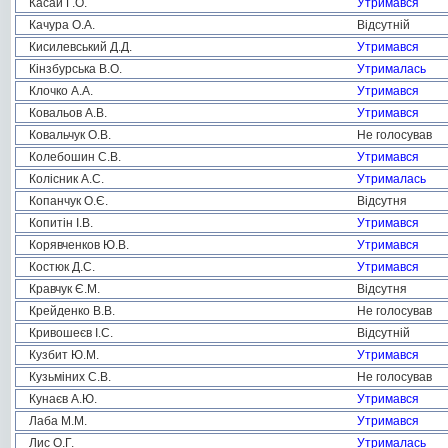
Касай Г.О.
Утримався
Качура О.А.
Відсутній
Кисилевський Д.Д.
Утримався
Кінзбурська В.О.
Утрималась
Клочко А.А.
Утримався
Ковальов А.В.
Утримався
Ковальчук О.В.
Не голосував
Колебошин С.В.
Утримався
Колісник А.С.
Утрималась
Копанчук О.Є.
Відсутня
Копитін І.В.
Утримався
Корявченков Ю.В.
Утримався
Костюк Д.С.
Утримався
Кравчук Є.М.
Відсутня
Крейденко В.В.
Не голосував
Кривошеєв І.С.
Відсутній
Кузбит Ю.М.
Утримався
Кузьміних С.В.
Не голосував
Кунаєв А.Ю.
Утримався
Лаба М.М.
Утримався
Лис О.Г.
Утрималась