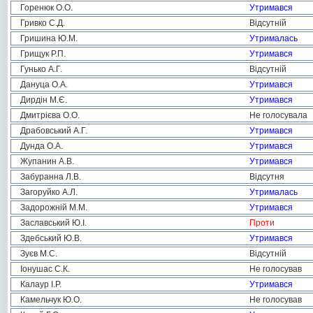
Горенюк О.О.
Утримався
Гривко С.Д.
Відсутній
Гришина Ю.М.
Утрималась
Грищук Р.П.
Утримався
Гунько А.Г.
Відсутній
Дануца О.А.
Утримався
Дирдін М.Є.
Утримався
Дмитрієва О.О.
Не голосувала
Драбовський А.Г.
Утримався
Дунда О.А.
Утримався
Жупанин А.В.
Утримався
Забуранна Л.В.
Відсутня
Загоруйко А.Л.
Утрималась
Задорожній М.М.
Утримався
Заславський Ю.І.
Проти
Здебський Ю.В.
Утримався
Зуєв М.С.
Відсутній
Іонушас С.К.
Не голосував
Калаур І.Р.
Утримався
Камельчук Ю.О.
Не голосував