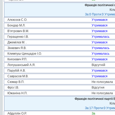
Фракція політичної 
Кіл
За:0 Проти:0 Утрима
Алєксєєв С.О.
Утримався
Бондар М.Л.
Утримався
В’ятрович В.М.
Утримався
Геращенко І.В.
Утрималась
Джемілєв М. .
Утримався
Зінкевич Я.В.
Утрималась
Климпуш-Цинцадзе І.О.
Утрималась
Князевич Р.П.
Утримався
Лопушанський А.Я.
Відсутній
Парубій А.В.
Утримався
Саврасов М.В.
Утримався
Сюмар В.П.
Не голосувала
Фріз І.В.
Відсутня
Южаніна Н.П.
Не голосувала
Фракція політичної партії
Кіл
За:17 Проти:0 Утрим
Абдуллін О.Р.
За