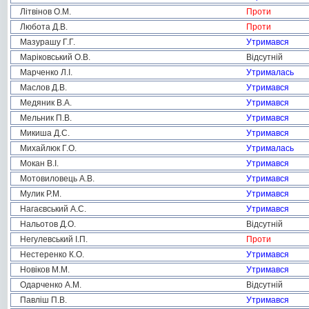
Літвінов О.М.
Проти
Любота Д.В.
Проти
Мазурашу Г.Г.
Утримався
Маріковський О.В.
Відсутній
Марченко Л.І.
Утрималась
Маслов Д.В.
Утримався
Медяник В.А.
Утримався
Мельник П.В.
Утримався
Микиша Д.С.
Утримався
Михайлюк Г.О.
Утрималась
Мокан В.І.
Утримався
Мотовиловець А.В.
Утримався
Мулик Р.М.
Утримався
Нагаєвський А.С.
Утримався
Нальотов Д.О.
Відсутній
Негулевський І.П.
Проти
Нестеренко К.О.
Утримався
Новіков М.М.
Утримався
Одарченко А.М.
Відсутній
Павліш П.В.
Утримався