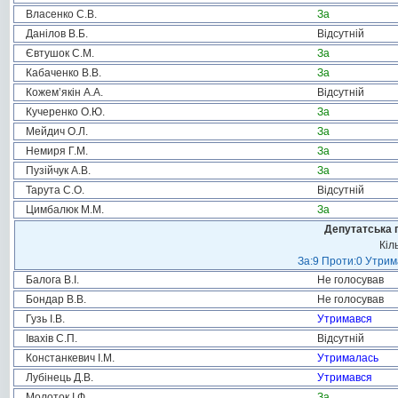
Власенко С.В.
За
Данілов В.Б.
Відсутній
Євтушок С.М.
За
Кабаченко В.В.
За
Кожем’якін А.А.
Відсутній
Кучеренко О.Ю.
За
Мейдич О.Л.
За
Немиря Г.М.
За
Пузійчук А.В.
За
Тарута С.О.
Відсутній
Цимбалюк М.М.
За
Депутатська 
Кіл
За:9 Проти:0 Утрим
Балога В.І.
Не голосував
Бондар В.В.
Не голосував
Гузь І.В.
Утримався
Івахів С.П.
Відсутній
Констанкевич І.М.
Утрималась
Лубінець Д.В.
Утримався
Молоток І.Ф.
За