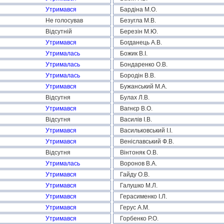
Утримався
Бардіна М.О.
Не голосував
Безугла М.В.
Відсутній
Березін М.Ю.
Утримався
Богданець А.В.
Утрималась
Божик В.І.
Утрималась
Бондаренко О.В.
Утрималась
Бородін В.В.
Утримався
Бужанський М.А.
Відсутня
Булах Л.В.
Утримався
Вагнєр В.О.
Відсутня
Василів І.В.
Утримався
Васильковський І.І.
Утримався
Веніславський Ф.В.
Відсутня
Вінтоняк О.В.
Утрималась
Воронов В.А.
Утримався
Гайду О.В.
Утримався
Галушко М.Л.
Утримався
Герасименко І.Л.
Утримався
Герус А.М.
Утримався
Горбенко Р.О.