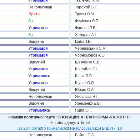
Утримався
Ткаченко М.М.
Не голосував
Торохтій Б.Г.
Проти
Трухін О.М.
За
Федієнко О.П.
Утримався
Фролов П.В.
За
Холодов А.І.
Відсутня
Циба Т.В.
Утримався
Чернявський С.М.
Утримався
Чорноморов А.О.
Відсутній
Шевченко Є.В.
Утримався
Шипайло О.І.
Утрималась
Шпак Л.О.
Утримався
Шуляк О.О.
Відсутній
Юраш С.А.
Не голосував
Яковлєва Н.І.
Відсутня
Яременко Б.В.
Утрималась
Яцик Ю.Г.
Фракція політичної партії "ОПОЗИЦІЙНА ПЛАТФОРМА-ЗА ЖИТТЯ"
Кількість депутатів: 44
За:20 Проти:0 Утрималися:0 Не голосували:14 Відсутні:10
Не голосував
Бойко Ю.А.