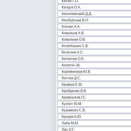
Касай Г.О.
Качура О.А.
Кисилевський Д.Д.
Кінзбурська В.О.
Клочко А.А.
Ковальов А.В.
Ковальчук О.В.
Колебошин С.В.
Колісник А.С.
Копанчук О.Є.
Копитін І.В.
Корявченков Ю.В.
Костюк Д.С.
Кравчук Є.М.
Крейденко В.В.
Кривошеєв І.С.
Кузбит Ю.М.
Кузьміних С.В.
Кунаєв А.Ю.
Лаба М.М.
Лис О.Г.