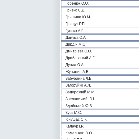
Горенюк О.О.
Гривко С.Д.
Гришина Ю.М.
Грищук Р.П.
Гунько А.Г.
Дануца О.А.
Дирдін М.Є.
Дмитрієва О.О.
Драбовський А.Г.
Дунда О.А.
Жупанин А.В.
Забуранна Л.В.
Загоруйко А.Л.
Задорожній М.М.
Заславський Ю.І.
Здебський Ю.В.
Зуєв М.С.
Іонушас С.К.
Калаур І.Р.
Камельчук Ю.О.