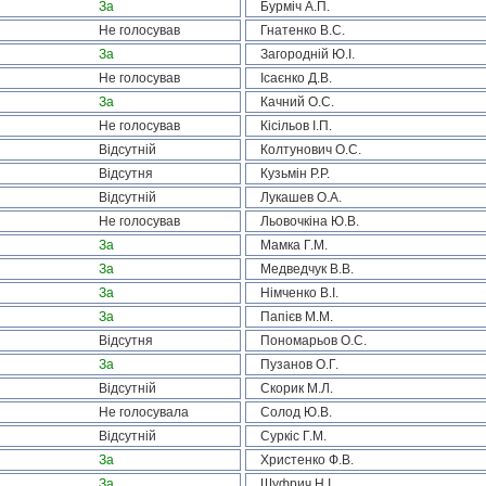
За
Бурміч А.П.
Не голосував
Гнатенко В.С.
За
Загородній Ю.І.
Не голосував
Ісаєнко Д.В.
За
Качний О.С.
Не голосував
Кісільов І.П.
Відсутній
Колтунович О.С.
Відсутня
Кузьмін Р.Р.
Відсутній
Лукашев О.А.
Не голосував
Льовочкіна Ю.В.
За
Мамка Г.М.
За
Медведчук В.В.
За
Німченко В.І.
За
Папієв М.М.
Відсутня
Пономарьов О.С.
За
Пузанов О.Г.
Відсутній
Скорик М.Л.
Не голосувала
Солод Ю.В.
Відсутній
Суркіс Г.М.
За
Христенко Ф.В.
За
Шуфрич Н.І.