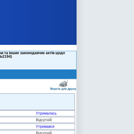
и та інших законодавчих актів щодо
(№2194)
Версія для друку
Утрималась
Відсутній
Утримався
Відсутній