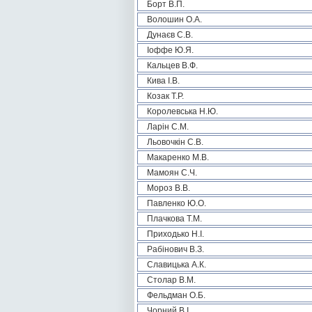
Борт В.П.
Волошин О.А.
Дунаєв С.В.
Іоффе Ю.Я.
Кальцев В.Ф.
Кива І.В.
Козак Т.Р.
Королевська Н.Ю.
Ларін С.М.
Льовочкін С.В.
Макаренко М.В.
Мамоян С.Ч.
Мороз В.В.
Павленко Ю.О.
Плачкова Т.М.
Приходько Н.І.
Рабінович В.З.
Славицька А.К.
Столар В.М.
Фельдман О.Б.
Чорний В.І.