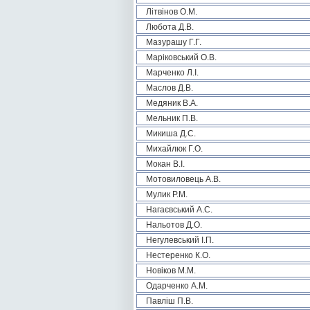
Літвінов О.М.
Любота Д.В.
Мазурашу Г.Г.
Маріковський О.В.
Марченко Л.І.
Маслов Д.В.
Медяник В.А.
Мельник П.В.
Микиша Д.С.
Михайлюк Г.О.
Мокан В.І.
Мотовиловець А.В.
Мулик Р.М.
Нагаєвський А.С.
Нальотов Д.О.
Негулевський І.П.
Нестеренко К.О.
Новіков М.М.
Одарченко А.М.
Павліш П.В.