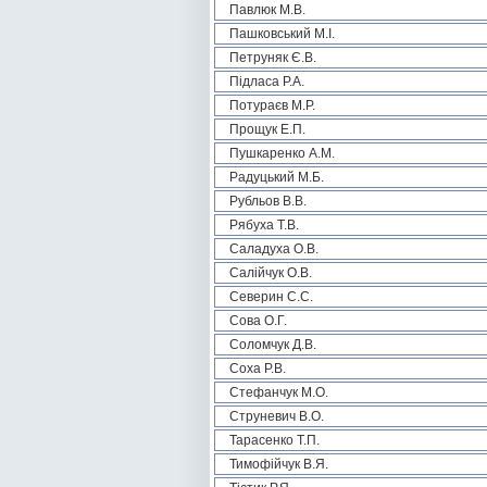
Павлюк М.В.
Пашковський М.І.
Петруняк Є.В.
Підласа Р.А.
Потураєв М.Р.
Прощук Е.П.
Пушкаренко А.М.
Радуцький М.Б.
Рубльов В.В.
Рябуха Т.В.
Саладуха О.В.
Салійчук О.В.
Северин С.С.
Сова О.Г.
Соломчук Д.В.
Соха Р.В.
Стефанчук М.О.
Струневич В.О.
Тарасенко Т.П.
Тимофійчук В.Я.