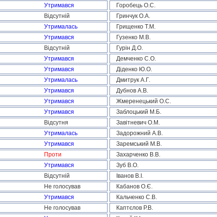
Утримався
Горобець О.С.
Відсутній
Гринчук О.А.
Утрималась
Грищенко Т.М.
Утримався
Гузенко М.В.
Відсутній
Гурін Д.О.
Утримався
Демченко С.О.
Утримався
Діденко Ю.О.
Утрималась
Дмитрук А.Г.
Утримався
Дубнов А.В.
Утримався
Жмеренецький О.С.
Утримався
Заблоцький М.Б.
Відсутня
Завітневич О.М.
Утрималась
Задорожний А.В.
Утримався
Заремський М.В.
Проти
Захарченко В.В.
Утримався
Зуб В.О.
Відсутній
Іванов В.І.
Не голосував
Кабанов О.Є.
Утримався
Кальченко С.В.
Не голосував
Каптєлов Р.В.