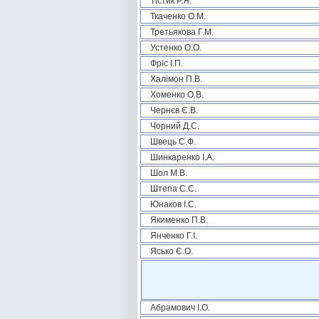
Тістик Р.Я.
Ткаченко О.М.
Третьякова Г.М.
Устенко О.О.
Фріс І.П.
Халімон П.В.
Хоменко О.В.
Чернєв Є.В.
Чорний Д.С.
Швець С.Ф.
Шинкаренко І.А.
Шол М.В.
Штепа С.С.
Юнаков І.С.
Якименко П.В.
Янченко Г.І.
Ясько Є.О.
Абрамович І.О.