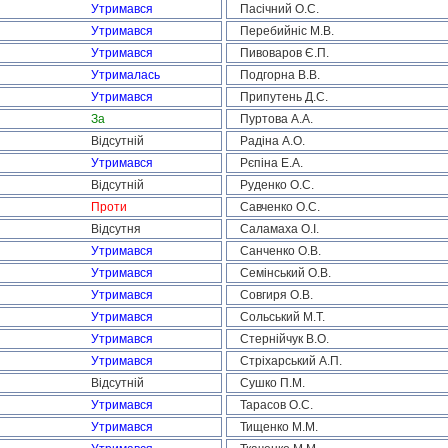
Утримався
Пасічний О.С.
Утримався
Перебийніс М.В.
Утримався
Пивоваров Є.П.
Утрималась
Подгорна В.В.
Утримався
Припутень Д.С.
За
Пуртова А.А.
Відсутній
Радіна А.О.
Утримався
Рєпіна Е.А.
Відсутній
Руденко О.С.
Проти
Савченко О.С.
Відсутня
Саламаха О.І.
Утримався
Санченко О.В.
Утримався
Семінський О.В.
Утримався
Совгиря О.В.
Утримався
Сольський М.Т.
Утримався
Стернійчук В.О.
Утримався
Стріхарський А.П.
Відсутній
Сушко П.М.
Утримався
Тарасов О.С.
Утримався
Тищенко М.М.