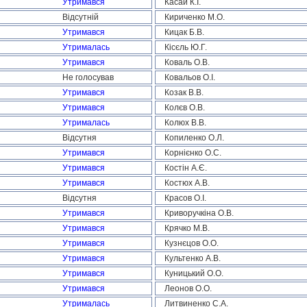
Утримався
Касай К.І.
Відсутній
Кириченко М.О.
Утримався
Кицак Б.В.
Утрималась
Кісєль Ю.Г.
Утримався
Коваль О.В.
Не голосував
Ковальов О.І.
Утримався
Козак В.В.
Утримався
Колєв О.В.
Утрималась
Колюх В.В.
Відсутня
Копиленко О.Л.
Утримався
Корнієнко О.С.
Утримався
Костін А.Є.
Утримався
Костюх А.В.
Відсутня
Красов О.І.
Утримався
Криворучкіна О.В.
Утримався
Крячко М.В.
Утримався
Кузнєцов О.О.
Утримався
Культенко А.В.
Утримався
Куницький О.О.
Утримався
Леонов О.О.
Утрималась
Литвиненко С.А.