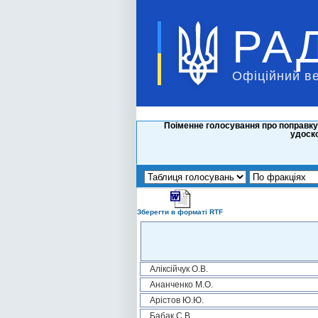
РА
Офіційний в
Поіменне голосування про поправку
удоско
Зберегти в форматі RTF
Аліксійчук О.В.
Ананченко М.О.
Арістов Ю.Ю.
Бабак С.В.