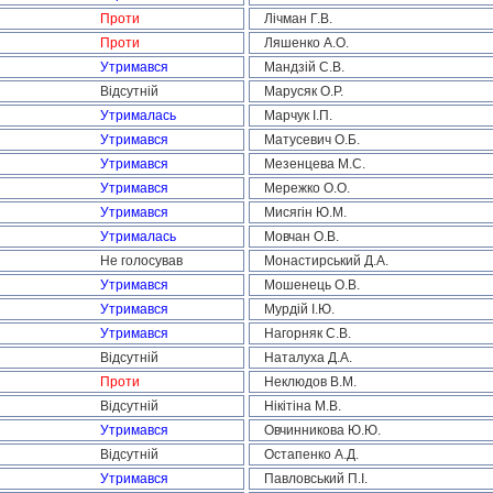
Проти
Лічман Г.В.
Проти
Ляшенко А.О.
Утримався
Мандзій С.В.
Відсутній
Марусяк О.Р.
Утрималась
Марчук І.П.
Утримався
Матусевич О.Б.
Утримався
Мезенцева М.С.
Утримався
Мережко О.О.
Утримався
Мисягін Ю.М.
Утрималась
Мовчан О.В.
Не голосував
Монастирський Д.А.
Утримався
Мошенець О.В.
Утримався
Мурдій І.Ю.
Утримався
Нагорняк С.В.
Відсутній
Наталуха Д.А.
Проти
Неклюдов В.М.
Відсутній
Нікітіна М.В.
Утримався
Овчинникова Ю.Ю.
Відсутній
Остапенко А.Д.
Утримався
Павловський П.І.