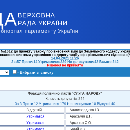
ДА
ВЕРХОВНА
РАДА УКРАЇНИ
ебпортал парламенту України
 №1612 до проекту Закону про внесення змін до Земельного кодексу Україн
налення системи управління та дерегуляції у сфері земельних відносин 
14.04.2021 11:26
За:57 Проти:14 Утрималися:229 Не голосували:42 Всього:342
Рішення не прийнято
- Вибрати зі списку
Фракція політичної партії "СЛУГА НАРОДУ"
Кількість депутатів: 244
За:3 Проти:12 Утрималися:179 Не голосували:10 Відсутні:40
Відсутній
Аллахвердієва І.В.
Утримався
Арахамія Д.Г.
Утримався
Арсенюк О.О.
Утримався
Бабій Р.В.