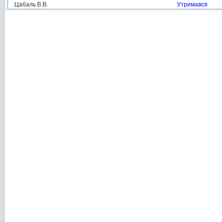
Цабаль В.В.
Утримався