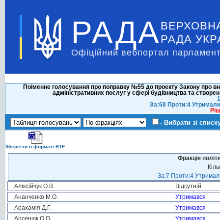
РАДА
ВЕРХОВН
РАДА УКР
Офіційний вебпортал парламент
Поіменне голосування про поправку №55 до проекту Закону про вн
адміністративних послуг у сфері будівництва та створе
1
За:68 Проти:4 Утримали
Ріш
- Вибрати зі списк
Зберегти в форматі RTF
Фракція політ
Кіль
За:7 Проти:4 Утримали
Аліксійчук О.В.
Відсутній
Ананченко М.О.
Утримався
Арахамія Д.Г.
Утримався
Арсенюк О.О.
Утримався