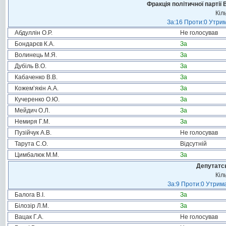
Фракція політичної партії
Кіл
За:16 Проти:0 Утрим
Абдуллін О.Р.
Не голосував
Бондарєв К.А.
За
Волинець М.Я.
За
Дубіль В.О.
За
Кабаченко В.В.
За
Кожем’якін А.А.
За
Кучеренко О.Ю.
За
Мейдич О.Л.
За
Немиря Г.М.
За
Пузійчук А.В.
Не голосував
Тарута С.О.
Відсутній
Цимбалюк М.М.
За
Депутатсь
Кіл
За:9 Проти:0 Утрима
Балога В.І.
За
Білозір Л.М.
За
Вацак Г.А.
Не голосував