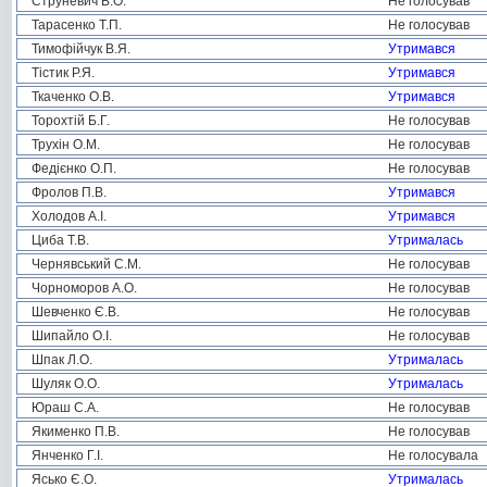
Струневич В.О.
Не голосував
Тарасенко Т.П.
Не голосував
Тимофійчук В.Я.
Утримався
Тістик Р.Я.
Утримався
Ткаченко О.В.
Утримався
Торохтій Б.Г.
Не голосував
Трухін О.М.
Не голосував
Федієнко О.П.
Не голосував
Фролов П.В.
Утримався
Холодов А.І.
Утримався
Циба Т.В.
Утрималась
Чернявський С.М.
Не голосував
Чорноморов А.О.
Не голосував
Шевченко Є.В.
Не голосував
Шипайло О.І.
Не голосував
Шпак Л.О.
Утрималась
Шуляк О.О.
Утрималась
Юраш С.А.
Не голосував
Якименко П.В.
Не голосував
Янченко Г.І.
Не голосувала
Ясько Є.О.
Утрималась