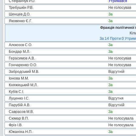
Стефанчук Р.О.
Утримався
Требушкін Р.В.
Не голосував
Шенцев Д.О.
За
Яковенко Є.Г.
За
Фракція політичної 
Кіл
За:14 Проти:0 Утрима
Алєксєєв С.О.
За
Бондар М.Л.
За
Герасимов А.В.
Не голосував
Гончаренко О.О.
Не голосував
Забродський М.В.
Відсутній
Іонова М.М.
За
Княжицький М.Л.
За
Кубів С.І.
За
Луценко І.С.
Відсутня
Парубій А.В.
Відсутній
Саврасов М.В.
За
Сюмар В.П.
Не голосувала
Фріз І.В.
Не голосувала
Южаніна Н.П.
За