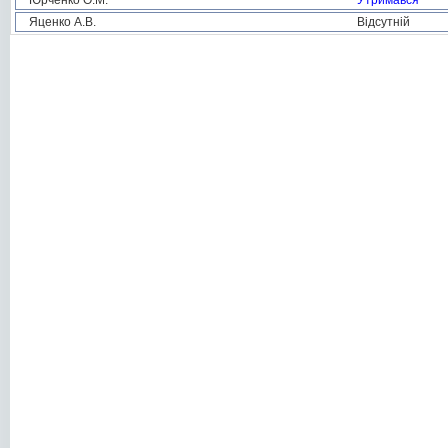
Юрченко О.М.
Утримався
Яценко А.В.
Відсутній