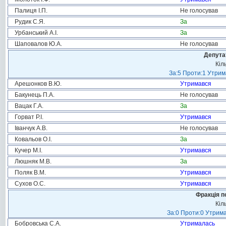
Палиця І.П.
Не голосував
Рудик С.Я.
За
Урбанський А.І.
За
Шаповалов Ю.А.
Не голосував
Депута
Кіл
За:5 Проти:1 Утрим
Арешонков В.Ю.
Утримався
Бакунець П.А.
Не голосував
Вацак Г.А.
За
Горват Р.І.
Утримався
Іванчук А.В.
Не голосував
Ковальов О.І.
За
Кучер М.І.
Утримався
Люшняк М.В.
За
Поляк В.М.
Утримався
Сухов О.С.
Утримався
Фракція п
Кіл
За:0 Проти:0 Утрима
Бобровська С.А.
Утрималась