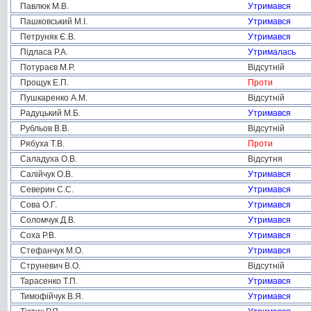
Павлюк М.В.
Утримався
Пашковський М.І.
Утримався
Петруняк Є.В.
Утримався
Підласа Р.А.
Утрималась
Потураєв М.Р.
Відсутній
Прощук Е.П.
Проти
Пушкаренко А.М.
Відсутній
Радуцький М.Б.
Утримався
Рубльов В.В.
Відсутній
Рябуха Т.В.
Проти
Саладуха О.В.
Відсутня
Салійчук О.В.
Утримався
Северин С.С.
Утримався
Сова О.Г.
Утримався
Соломчук Д.В.
Утримався
Соха Р.В.
Утримався
Стефанчук М.О.
Утримався
Струневич В.О.
Відсутній
Тарасенко Т.П.
Утримався
Тимофійчук В.Я.
Утримався