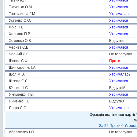
Тістик Р.Я.
Утримався
Ткаченко О.М.
Утримався
Третьякова Г.М.
Утрималась
Устенко О.О.
Утримався
Фріс І.П.
Утримався
Халімон П.В.
Утримався
Хоменко О.В.
Відсутня
Чернєв Є.В.
Утримався
Чорний Д.С.
Не голосував
Швець С.Ф.
Проти
Шинкаренко І.А.
Утримався
Шол М.В.
Утрималась
Штепа С.С.
Утримався
Юнаков І.С.
Відсутній
Якименко П.В.
Утримався
Янченко Г.І.
Відсутня
Ясько Є.О.
Утрималась
Фракція політичної пар
Кіл
За:22 Проти:0 Утрима
Абрамович І.О.
Не голосував