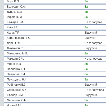
Борт В.П.
За
Волошин О.А.
За
Дунаєв С.В.
За
Іоффе Ю.Я.
За
Кальцев В.Ф.
Не голосував
Кива І.В.
За
Козак Т.Р.
Відсутній
Королевська Н.Ю.
Відсутня
Ларін С.М.
Не голосував
Льовочкін С.В.
Відсутній
Макаренко М.В.
За
Мамоян С.Ч.
Не голосував
Мороз В.В.
За
Павленко Ю.О.
За
Плачкова Т.М.
За
Приходько Н.І.
За
Рабінович В.З.
Відсутній
Славицька А.К.
Не голосувала
Столар В.М.
Відсутній
Фельдман О.Б.
За
Чорний В.І.
За