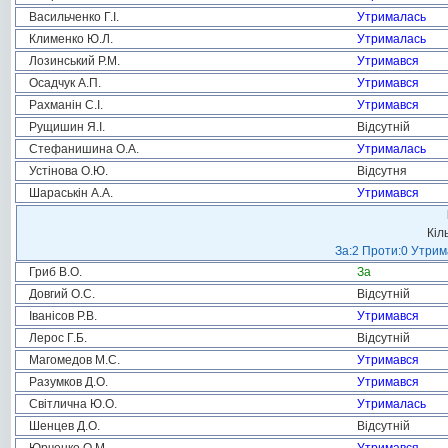
Васильченко Г.І.
Утрималась
Клименко Ю.Л.
Утрималась
Лозинський Р.М.
Утримався
Осадчук А.П.
Утримався
Рахманін С.І.
Утримався
Рущишин Я.І.
Відсутній
Стефанишина О.А.
Утрималась
Устінова О.Ю.
Відсутня
Шараськін А.А.
Утримався
Кіл
За:2 Проти:0 Утрим
Гриб В.О.
За
Довгий О.С.
Відсутній
Іванісов Р.В.
Утримався
Лерос Г.Б.
Відсутній
Магомедов М.С.
Утримався
Разумков Д.О.
Утримався
Світлична Ю.О.
Утрималась
Шенцев Д.О.
Відсутній