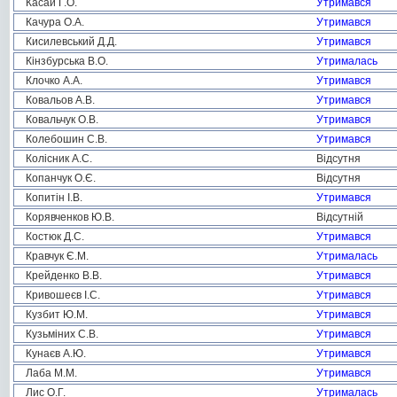
Касай Г.О.
Утримався
Качура О.А.
Утримався
Кисилевський Д.Д.
Утримався
Кінзбурська В.О.
Утрималась
Клочко А.А.
Утримався
Ковальов А.В.
Утримався
Ковальчук О.В.
Утримався
Колебошин С.В.
Утримався
Колісник А.С.
Відсутня
Копанчук О.Є.
Відсутня
Копитін І.В.
Утримався
Корявченков Ю.В.
Відсутній
Костюк Д.С.
Утримався
Кравчук Є.М.
Утрималась
Крейденко В.В.
Утримався
Кривошеєв І.С.
Утримався
Кузбит Ю.М.
Утримався
Кузьміних С.В.
Утримався
Кунаєв А.Ю.
Утримався
Лаба М.М.
Утримався
Лис О.Г.
Утрималась