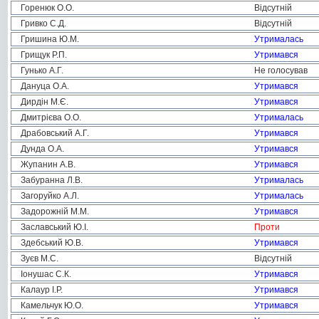
Горенюк О.О.
Відсутній
Гривко С.Д.
Відсутній
Гришина Ю.М.
Утрималась
Грищук Р.П.
Утримався
Гунько А.Г.
Не голосував
Дануца О.А.
Утримався
Дирдін М.Є.
Утримався
Дмитрієва О.О.
Утрималась
Драбовський А.Г.
Утримався
Дунда О.А.
Утримався
Жупанин А.В.
Утримався
Забуранна Л.В.
Утрималась
Загоруйко А.Л.
Утрималась
Задорожній М.М.
Утримався
Заславський Ю.І.
Проти
Здебський Ю.В.
Утримався
Зуєв М.С.
Відсутній
Іонушас С.К.
Утримався
Калаур І.Р.
Утримався
Камельчук Ю.О.
Утримався