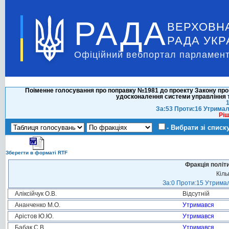
РАДА
ВЕРХОВН
РАДА УКР
Офіційний вебпортал парламент
Поіменне голосування про поправку №1981 до проекту Закону про 
удосконалення системи управління т
1
За:53 Проти:16 Утримал
Ріш
- Вибрати зі списк
Зберегти в форматі RTF
Фракція політ
Кіль
За:0 Проти:15 Утримал
Аліксійчук О.В.
Відсутній
Ананченко М.О.
Утримався
Арістов Ю.Ю.
Утримався
Бабак С.В.
Утримався