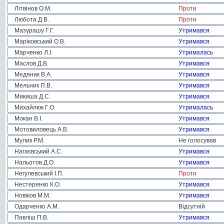
Літвінов О.М.
Проти
Любота Д.В.
Проти
Мазурашу Г.Г.
Утримався
Маріковський О.В.
Утримався
Марченко Л.І.
Утрималась
Маслов Д.В.
Утримався
Медяник В.А.
Утримався
Мельник П.В.
Утримався
Микиша Д.С.
Утримався
Михайлюк Г.О.
Утрималась
Мокан В.І.
Утримався
Мотовиловець А.В.
Утримався
Мулик Р.М.
Не голосував
Нагаєвський А.С.
Утримався
Нальотов Д.О.
Утримався
Негулевський І.П.
Проти
Нестеренко К.О.
Утримався
Новіков М.М.
Утримався
Одарченко А.М.
Відсутній
Павліш П.В.
Утримався