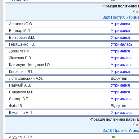
Фракція політичної 
Кіл
За:0 Проти:0 Утрима
Алєксєєв С.О.
Утримався
Бондар М.Л.
Утримався
В’ятрович В.М.
Утримався
Геращенко І.В.
Утрималась
Джемілєв М. .
Утримався
Зінкевич Я.В.
Утрималась
Климпуш-Цинцадзе І.О.
Утрималась
Князевич Р.П.
Утримався
Лопушанський А.Я.
Відсутній
Парубій А.В.
Утримався
Саврасов М.В.
Утримався
Сюмар В.П.
Утрималась
Фріз І.В.
Відсутня
Южаніна Н.П.
Утрималась
Фракція політичної партії
Кіл
За:16 Проти:0 Утрим
Абдуллін О.Р.
За