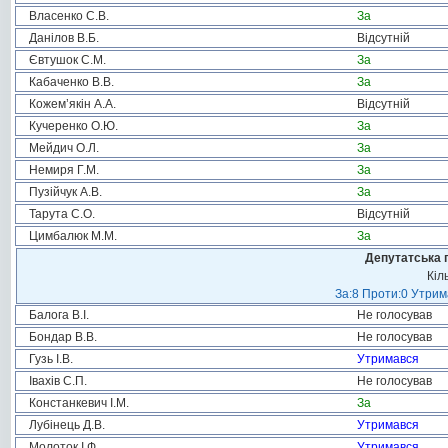
Власенко С.В.
За
Данілов В.Б.
Відсутній
Євтушок С.М.
За
Кабаченко В.В.
За
Кожем’якін А.А.
Відсутній
Кучеренко О.Ю.
За
Мейдич О.Л.
За
Немиря Г.М.
За
Пузійчук А.В.
За
Тарута С.О.
Відсутній
Цимбалюк М.М.
За
Депутатська 
Кіл
За:8 Проти:0 Утрим
Балога В.І.
Не голосував
Бондар В.В.
Не голосував
Гузь І.В.
Утримався
Івахів С.П.
Не голосував
Констанкевич І.М.
За
Лубінець Д.В.
Утримався
Молоток І.Ф.
Утримався