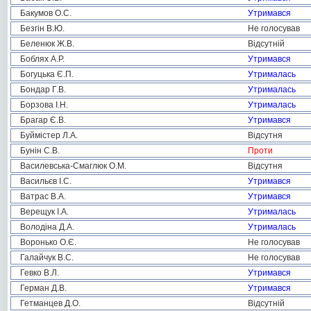
Бакумов О.С.
Утримався
Безгін В.Ю.
Не голосував
Беленюк Ж.В.
Відсутній
Боблях А.Р.
Утримався
Богуцька Є.П.
Утрималась
Бондар Г.В.
Утрималась
Борзова І.Н.
Утрималась
Брагар Є.В.
Утримався
Буймістер Л.А.
Відсутня
Бунін С.В.
Проти
Василевська-Смаглюк О.М.
Відсутня
Васильєв І.С.
Утримався
Ватрас В.А.
Утримався
Верещук І.А.
Утрималась
Володіна Д.А.
Утрималась
Воронько О.Є.
Не голосував
Галайчук В.С.
Не голосував
Гевко В.Л.
Утримався
Герман Д.В.
Утримався
Гетманцев Д.О.
Відсутній