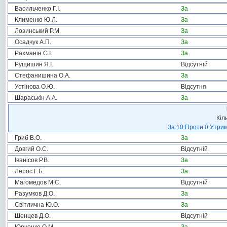
Васильченко Г.І.
За
Клименко Ю.Л.
За
Лозинський Р.М.
За
Осадчук А.П.
За
Рахманін С.І.
За
Рущишин Я.І.
Відсутній
Стефанишина О.А.
За
Устінова О.Ю.
Відсутня
Шараськін А.А.
За
Кіл
За:10 Проти:0 Утрим
Гриб В.О.
За
Довгий О.С.
Відсутній
Іванісов Р.В.
За
Лерос Г.Б.
За
Магомедов М.С.
Відсутній
Разумков Д.О.
За
Світлична Ю.О.
За
Шенцев Д.О.
Відсутній