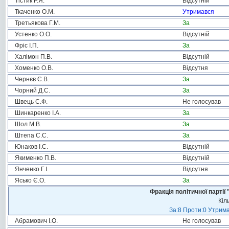
Тістик Р.Я.
Відсутній
Ткаченко О.М.
Утримався
Третьякова Г.М.
За
Устенко О.О.
Відсутній
Фріс І.П.
За
Халімон П.В.
Відсутній
Хоменко О.В.
Відсутня
Чернєв Є.В.
За
Чорний Д.С.
За
Швець С.Ф.
Не голосував
Шинкаренко І.А.
За
Шол М.В.
За
Штепа С.С.
За
Юнаков І.С.
Відсутній
Якименко П.В.
Відсутній
Янченко Г.І.
Відсутня
Ясько Є.О.
За
Фракція політичної пар
Кіл
За:8 Проти:0 Утрима
Абрамович І.О.
Не голосував