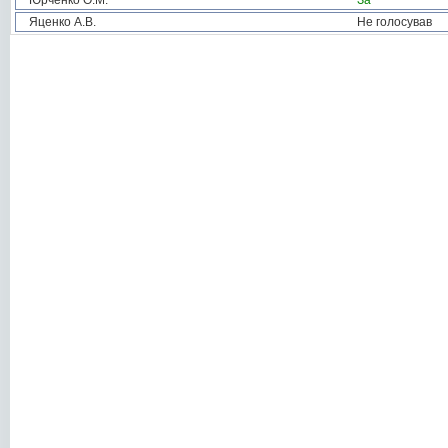
Юрченко О.М.
За
Яценко А.В.
Не голосував