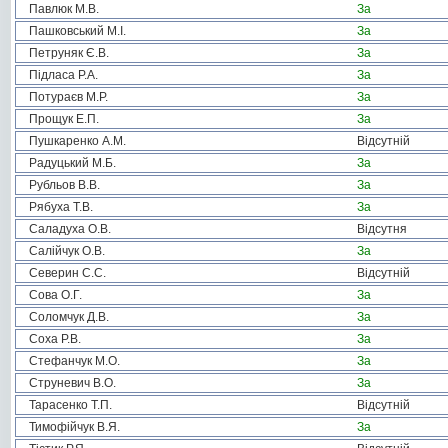
Павлюк М.В.
За
Пашковський М.І.
За
Петруняк Є.В.
За
Підласа Р.А.
За
Потураєв М.Р.
За
Прощук Е.П.
За
Пушкаренко А.М.
Відсутній
Радуцький М.Б.
За
Рубльов В.В.
За
Рябуха Т.В.
За
Саладуха О.В.
Відсутня
Салійчук О.В.
За
Северин С.С.
Відсутній
Сова О.Г.
За
Соломчук Д.В.
За
Соха Р.В.
За
Стефанчук М.О.
За
Струневич В.О.
За
Тарасенко Т.П.
Відсутній
Тимофійчук В.Я.
За