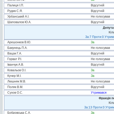
Палиця І.П.
Відсутній
Рудик С.Я.
Відсутній
Урбанський А.І.
Не голосував
Шаповалов Ю.А.
Відсутній
Депута
Кіл
За:7 Проти:0 Утрим
Арешонков В.Ю.
За
Бакунець П.А.
Не голосував
Вацак Г.А.
Відсутній
Горват Р.І.
Не голосував
Іванчук А.В.
Відсутній
Ковальов О.І.
За
Кучер М.І.
За
Люшняк М.В.
Не голосував
Поляк В.М.
Відсутній
Сухов О.С.
Утримався
Фракція п
Кіл
За:13 Проти:0 Утрим
Бобровська С.А.
За