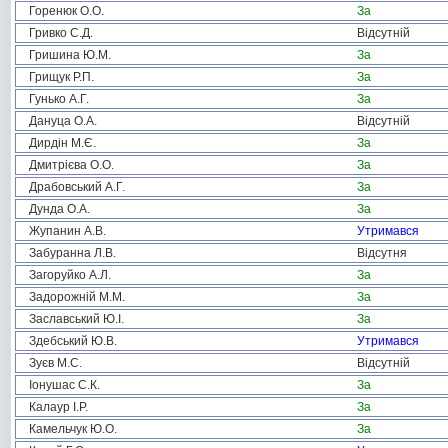
Горенюк О.О.
За
Гривко С.Д.
Відсутній
Гришина Ю.М.
За
Грищук Р.П.
За
Гунько А.Г.
За
Дануца О.А.
Відсутній
Дирдін М.Є.
За
Дмитрієва О.О.
За
Драбовський А.Г.
За
Дунда О.А.
За
Жупанин А.В.
Утримався
Забуранна Л.В.
Відсутня
Загоруйко А.Л.
За
Задорожній М.М.
За
Заславський Ю.І.
За
Здебський Ю.В.
Утримався
Зуєв М.С.
Відсутній
Іонушас С.К.
За
Калаур І.Р.
За
Камельчук Ю.О.
За