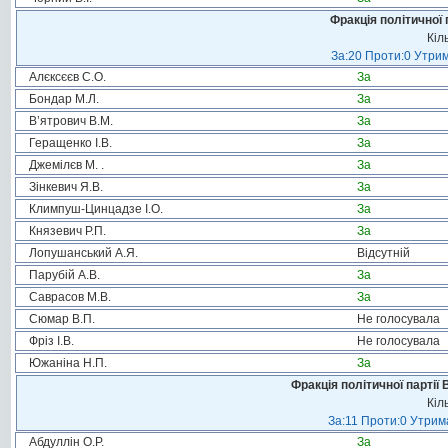
Фракція політичної 
Кіл
За:20 Проти:0 Утрим
Алєксєєв С.О.
За
Бондар М.Л.
За
В’ятрович В.М.
За
Геращенко І.В.
За
Джемілєв М. .
За
Зінкевич Я.В.
За
Климпуш-Цинцадзе І.О.
За
Князевич Р.П.
За
Лопушанський А.Я.
Відсутній
Парубій А.В.
За
Саврасов М.В.
За
Сюмар В.П.
Не голосувала
Фріз І.В.
Не голосувала
Южаніна Н.П.
За
Фракція політичної партії
Кіл
За:11 Проти:0 Утрима
Абдуллін О.Р.
За