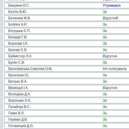
Бакумов О.С.
Утримався
Безгін В.Ю.
За
Беленюк Ж.В.
Відсутній
Боблях А.Р.
За
Богуцька Є.П.
За
Бондар Г.В.
За
Борзова І.Н.
За
Брагар Є.В.
За
Буймістер Л.А.
Відсутня
Бунін С.В.
За
Василевська-Смаглюк О.М.
Не голосувала
Васильєв І.С.
За
Ватрас В.А.
За
Верещук І.А.
Відсутня
Володіна Д.А.
За
Воронько О.Є.
За
Галайчук В.С.
За
Гевко В.Л.
За
Герман Д.В.
За
Гетманцев Д.О.
За