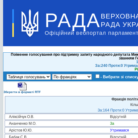
РАДА
ВЕРХОВН
РАДА УКР
Офіційний вебпортал парламент
Поіменне голосування про підтримку запиту народного депутата М
званням Г
1
За:240 Проти:0 Утрима
Р
- Вибрати зі списк
Зберегти в форматі RTF
Фракція політ
Кіль
За:164 Проти:0 Утрима
Аліксійчук О.В.
Відсутній
Ананченко М.О.
За
Арістов Ю.Ю.
Утримався
Бабак С.В.
Відсутній