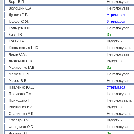
Борт В.П.
Не голосував
Волошин О.А.
Не голосував
Дунаєв С.В.
Утримався
Іоффе Ю.Я.
Утримався
Кальцев В.Ф.
Не голосував
Кива І.В.
За
Козак Т.Р.
Відсутній
Королевська Н.Ю.
Не голосувала
Ларін С.М.
Не голосував
Льовочкін С.В.
Відсутній
Макаренко М.В.
За
Мамоян С.Ч.
Не голосував
Мороз В.В.
Не голосував
Павленко Ю.О.
Утримався
Плачкова Т.М.
Не голосувала
Приходько Н.І.
Не голосувала
Рабінович В.З.
Відсутній
Славицька А.К.
Не голосувала
Столар В.М.
Відсутній
Фельдман О.Б.
Не голосував
Чорний В.І.
За