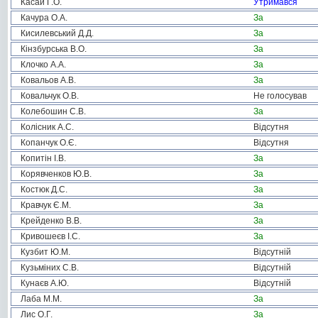
Касай Г.О.
Утримався
Качура О.А.
За
Кисилевський Д.Д.
За
Кінзбурська В.О.
За
Клочко А.А.
За
Ковальов А.В.
За
Ковальчук О.В.
Не голосував
Колебошин С.В.
За
Колісник А.С.
Відсутня
Копанчук О.Є.
Відсутня
Копитін І.В.
За
Корявченков Ю.В.
За
Костюк Д.С.
За
Кравчук Є.М.
За
Крейденко В.В.
За
Кривошеєв І.С.
За
Кузбит Ю.М.
Відсутній
Кузьміних С.В.
Відсутній
Кунаєв А.Ю.
Відсутній
Лаба М.М.
За
Лис О.Г.
За