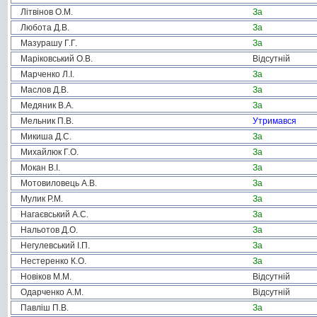
Літвінов О.М.
За
Любота Д.В.
За
Мазурашу Г.Г.
За
Маріковський О.В.
Відсутній
Марченко Л.І.
За
Маслов Д.В.
За
Медяник В.А.
За
Мельник П.В.
Утримався
Микиша Д.С.
За
Михайлюк Г.О.
За
Мокан В.І.
За
Мотовиловець А.В.
За
Мулик Р.М.
За
Нагаєвський А.С.
За
Нальотов Д.О.
За
Негулевський І.П.
За
Нестеренко К.О.
За
Новіков М.М.
Відсутній
Одарченко А.М.
Відсутній
Павліш П.В.
За