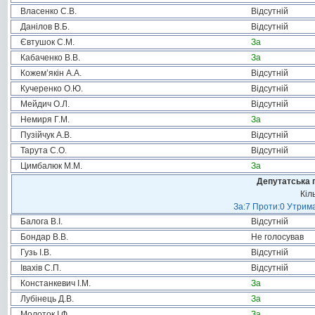
Власенко С.В.
Відсутній
Данілов В.Б.
Відсутній
Євтушок С.М.
За
Кабаченко В.В.
За
Кожем’якін А.А.
Відсутній
Кучеренко О.Ю.
Відсутній
Мейдич О.Л.
Відсутній
Немиря Г.М.
За
Пузійчук А.В.
Відсутній
Тарута С.О.
Відсутній
Цимбалюк М.М.
За
Депутатська 
Кіл
За:7 Проти:0 Утрима
Балога В.І.
Відсутній
Бондар В.В.
Не голосував
Гузь І.В.
Відсутній
Івахів С.П.
Відсутній
Констанкевич І.М.
За
Лубінець Д.В.
За
Молоток І.Ф.
За